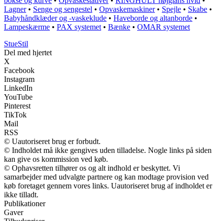
bokse og kurve
•
Opvaskestativer
•
RINGHULT højglans hvid
•
Lagner
•
Senge og sengestel
•
Opvaskemaskiner
•
Spejle
•
Skabe
•
Babyhåndklæder og -vaskeklude
•
Haveborde og altanborde
•
Lampeskærme
•
PAX systemet
•
Bænke
•
OMAR systemet
StueStil
Del med hjertet
X
Facebook
Instagram
LinkedIn
YouTube
Pinterest
TikTok
Mail
RSS
© Uautoriseret brug er forbudt.
© Indholdet må ikke gengives uden tilladelse. Nogle links på siden
kan give os kommission ved køb.
© Ophavsretten tilhører os og alt indhold er beskyttet. Vi
samarbejder med udvalgte partnere og kan modtage provision ved
køb foretaget gennem vores links. Uautoriseret brug af indholdet er
ikke tilladt.
Publikationer
Gaver