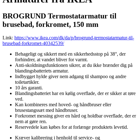
BROGRUND Termostatarmatur til
brusebad, forkromet, 150 mm
Link:
https://www.ikea.com/dk/da/p/brogrund-termostatarmatur-til-
brusebad-forkromet-40342539/
Behageligt og sikkert med en sikkerhedsstop på 38°, der
forhindrer, at vandet bliver for varmt.
Anti-skoldningsfunktionen sikrer, at du ikke brænder dig på
blandingsbatteriets armatur.
Indbygget hylde giver nem adgang til shampoo og andre
toiletartikler.
10 års garanti.
Blandingsbatteriet har en kølig overflade, der er sikker at røre
ved.
Kan kombineres med hoved- og håndbruser eller
brusestangssæt med håndbruser.
Forkromet messing giver en hård og holdbar overflade, der er
nem at gøre ren.
Reservedele kan købes for at forlænge produktets levetid.
Kræver kalibrering i henhold til service- og