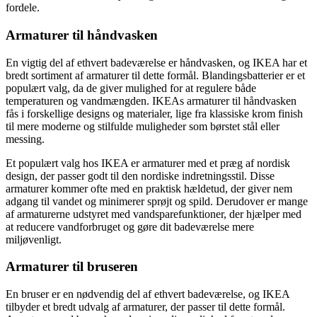
fordele.
Armaturer til håndvasken
En vigtig del af ethvert badeværelse er håndvasken, og IKEA har et
bredt sortiment af armaturer til dette formål. Blandingsbatterier er et
populært valg, da de giver mulighed for at regulere både
temperaturen og vandmængden. IKEAs armaturer til håndvasken
fås i forskellige designs og materialer, lige fra klassiske krom finish
til mere moderne og stilfulde muligheder som børstet stål eller
messing.
Et populært valg hos IKEA er armaturer med et præg af nordisk
design, der passer godt til den nordiske indretningsstil. Disse
armaturer kommer ofte med en praktisk hældetud, der giver nem
adgang til vandet og minimerer sprøjt og spild. Derudover er mange
af armaturerne udstyret med vandsparefunktioner, der hjælper med
at reducere vandforbruget og gøre dit badeværelse mere
miljøvenligt.
Armaturer til bruseren
En bruser er en nødvendig del af ethvert badeværelse, og IKEA
tilbyder et bredt udvalg af armaturer, der passer til dette formål.