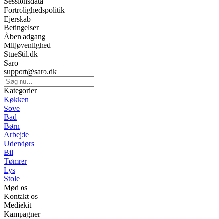
Sessionsdata
Fortrolighedspolitik
Ejerskab
Betingelser
Åben adgang
Miljøvenlighed
StueStil.dk
Saro
support@saro.dk
Kategorier
Køkken
Sove
Bad
Børn
Arbejde
Udendørs
Bil
Tømrer
Lys
Stole
Mød os
Kontakt os
Mediekit
Kampagner