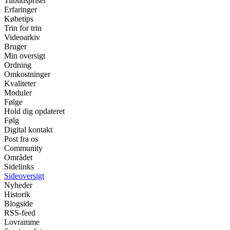
Tilbudspriser
Erfaringer
Købetips
Trin for trin
Videoarkiv
Bruger
Min oversigt
Ordning
Omkostninger
Kvaliteter
Moduler
Følge
Hold dig opdateret
Følg
Digital kontakt
Post fra os
Community
Området
Sidelinks
Sideoversigt
Nyheder
Historik
Blogside
RSS-feed
Lovramme