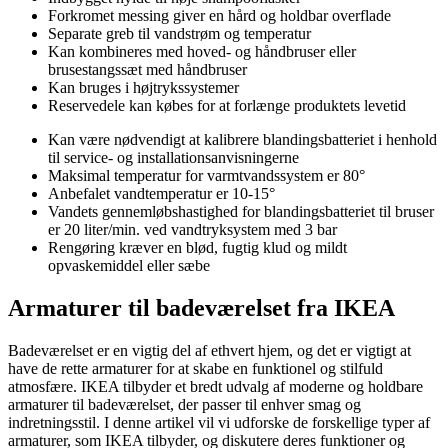
Forkromet messing giver en hård og holdbar overflade
Separate greb til vandstrøm og temperatur
Kan kombineres med hoved- og håndbruser eller
brusestangssæt med håndbruser
Kan bruges i højtrykssystemer
Reservedele kan købes for at forlænge produktets levetid
Kan være nødvendigt at kalibrere blandingsbatteriet i henhold
til service- og installationsanvisningerne
Maksimal temperatur for varmtvandssystem er 80°
Anbefalet vandtemperatur er 10-15°
Vandets gennemløbshastighed for blandingsbatteriet til bruser
er 20 liter/min. ved vandtryksystem med 3 bar
Rengøring kræver en blød, fugtig klud og mildt
opvaskemiddel eller sæbe
Armaturer til badeværelset fra IKEA
Badeværelset er en vigtig del af ethvert hjem, og det er vigtigt at
have de rette armaturer for at skabe en funktionel og stilfuld
atmosfære. IKEA tilbyder et bredt udvalg af moderne og holdbare
armaturer til badeværelset, der passer til enhver smag og
indretningsstil. I denne artikel vil vi udforske de forskellige typer af
armaturer, som IKEA tilbyder, og diskutere deres funktioner og