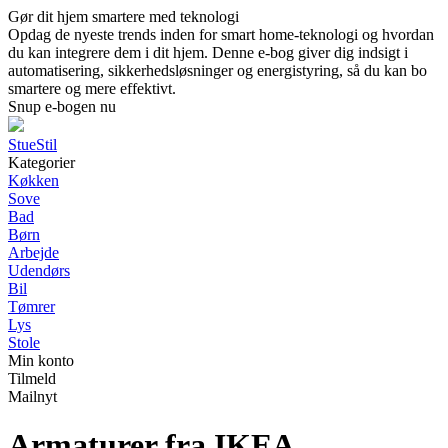
Gør dit hjem smartere med teknologi
Opdag de nyeste trends inden for smart home-teknologi og hvordan
du kan integrere dem i dit hjem. Denne e-bog giver dig indsigt i
automatisering, sikkerhedsløsninger og energistyring, så du kan bo
smartere og mere effektivt.
Snup e-bogen nu
StueStil
Kategorier
Køkken
Sove
Bad
Børn
Arbejde
Udendørs
Bil
Tømrer
Lys
Stole
Min konto
Tilmeld
Mailnyt
Armaturer fra IKEA