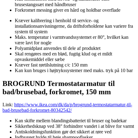
brusestangssæt med håndbruser
Forkromet messing giver en hård og holdbar overflade
Kræver kalibrering i henhold til service- og
installationsanvisningerne, da driftsforholdene kan variere fra
system til system
Maks. temperatur i varmtvandssystemet er 80°, hvilket kan
være lavt for nogle
Polyamidplast anvendes til dele af produktet
Skal rengøres med en blød, fugtig klud og et mildt
opvaskemiddel eller sæbe
Kræver fast rørtilslutning c/c 150 mm
Kan kun bruges i højtrykssystemer med maks. tryk på 10 bar
BROGRUND Termostatarmatur til
bad/brusebad, forkromet, 150 mm
Link:
https://www.ikea.com/dk/da/p/brogrund-termostatarmatur-til-
bad-brusebad-forkromet-80342542/
Kan skifte mellem blandingsbatteriet til bruser og badekar
Sikkerhedsknap ved 38° forhindrer vandet i at blive for varmt
Antiskoldningsfunktion gør det sikkert at røre ved
Indbygget hylde til høje shampooflasker