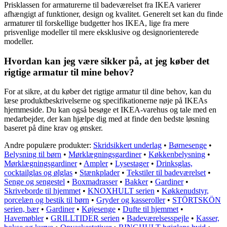
Prisklassen for armaturerne til badeværelset fra IKEA varierer
afhængigt af funktioner, design og kvalitet. Generelt set kan du finde
armaturer til forskellige budgetter hos IKEA, lige fra mere
prisvenlige modeller til mere eksklusive og designorienterede
modeller.
Hvordan kan jeg være sikker på, at jeg køber det
rigtige armatur til mine behov?
For at sikre, at du køber det rigtige armatur til dine behov, kan du
læse produktbeskrivelserne og specifikationerne nøje på IKEAs
hjemmeside. Du kan også besøge et IKEA-varehus og tale med en
medarbejder, der kan hjælpe dig med at finde den bedste løsning
baseret på dine krav og ønsker.
Andre populære produkter:
Skridsikkert underlag
•
Børnesenge
•
Belysning til børn
•
Mørklægningsgardiner
•
Køkkenbelysning
•
Mørklægningsgardiner
•
Ampler
•
Lysestager
•
Drinksglas,
cocktailglas og ølglas
•
Stænkplader
•
Tekstiler til badeværelset
•
Senge og sengestel
•
Boxmadrasser
•
Bakker
•
Gardiner
•
Skriveborde til hjemmet
•
KNOXHULT serien
•
Køkkenudstyr,
porcelæn og bestik til børn
•
Gryder og kasseroller
•
STÖRTSKÖN
serien, bær
•
Gardiner
•
Køjesenge
•
Dufte til hjemmet
•
Havemøbler
•
GRILLTIDER serien
•
Badeværelsesspejle
•
Kasser,