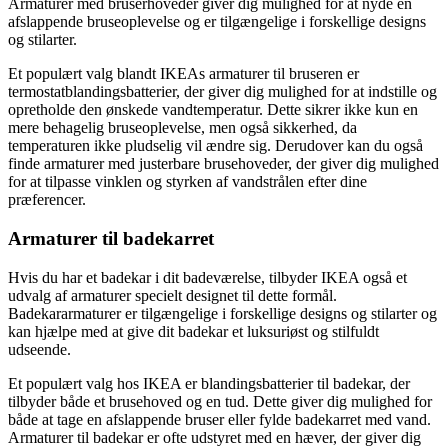
Armaturer med bruserhoveder giver dig mulighed for at nyde en
afslappende bruseoplevelse og er tilgængelige i forskellige designs
og stilarter.
Et populært valg blandt IKEAs armaturer til bruseren er
termostatblandingsbatterier, der giver dig mulighed for at indstille og
opretholde den ønskede vandtemperatur. Dette sikrer ikke kun en
mere behagelig bruseoplevelse, men også sikkerhed, da
temperaturen ikke pludselig vil ændre sig. Derudover kan du også
finde armaturer med justerbare brusehoveder, der giver dig mulighed
for at tilpasse vinklen og styrken af vandstrålen efter dine
præferencer.
Armaturer til badekarret
Hvis du har et badekar i dit badeværelse, tilbyder IKEA også et
udvalg af armaturer specielt designet til dette formål.
Badekararmaturer er tilgængelige i forskellige designs og stilarter og
kan hjælpe med at give dit badekar et luksuriøst og stilfuldt
udseende.
Et populært valg hos IKEA er blandingsbatterier til badekar, der
tilbyder både et brusehoved og en tud. Dette giver dig mulighed for
både at tage en afslappende bruser eller fylde badekarret med vand.
Armaturer til badekar er ofte udstyret med en hæver, der giver dig