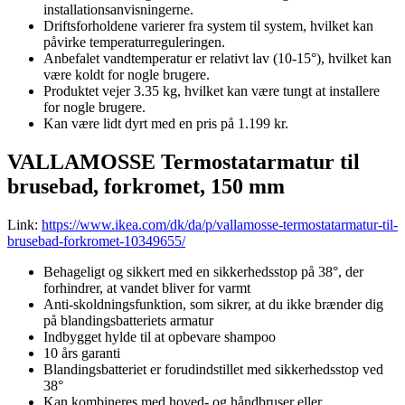
installationsanvisningerne.
Driftsforholdene varierer fra system til system, hvilket kan
påvirke temperaturreguleringen.
Anbefalet vandtemperatur er relativt lav (10-15°), hvilket kan
være koldt for nogle brugere.
Produktet vejer 3.35 kg, hvilket kan være tungt at installere
for nogle brugere.
Kan være lidt dyrt med en pris på 1.199 kr.
VALLAMOSSE Termostatarmatur til
brusebad, forkromet, 150 mm
Link:
https://www.ikea.com/dk/da/p/vallamosse-termostatarmatur-til-
brusebad-forkromet-10349655/
Behageligt og sikkert med en sikkerhedsstop på 38°, der
forhindrer, at vandet bliver for varmt
Anti-skoldningsfunktion, som sikrer, at du ikke brænder dig
på blandingsbatteriets armatur
Indbygget hylde til at opbevare shampoo
10 års garanti
Blandingsbatteriet er forudindstillet med sikkerhedsstop ved
38°
Kan kombineres med hoved- og håndbruser eller