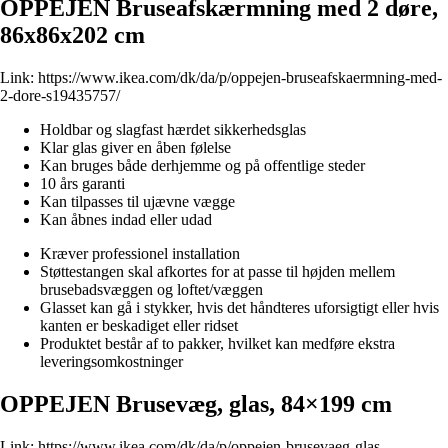
OPPEJEN Bruseafskærmning med 2 døre,
86x86x202 cm
Link:
https://www.ikea.com/dk/da/p/oppejen-bruseafskaermning-med-
2-dore-s19435757/
Holdbar og slagfast hærdet sikkerhedsglas
Klar glas giver en åben følelse
Kan bruges både derhjemme og på offentlige steder
10 års garanti
Kan tilpasses til ujævne vægge
Kan åbnes indad eller udad
Kræver professionel installation
Støttestangen skal afkortes for at passe til højden mellem
brusebadsvæggen og loftet/væggen
Glasset kan gå i stykker, hvis det håndteres uforsigtigt eller hvis
kanten er beskadiget eller ridset
Produktet består af to pakker, hvilket kan medføre ekstra
leveringsomkostninger
OPPEJEN Brusevæg, glas, 84×199 cm
Link:
https://www.ikea.com/dk/da/p/oppejen-brusevaeg-glas-