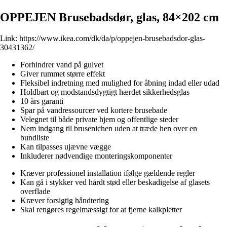
OPPEJEN Brusebadsdør, glas, 84×202 cm
Link:
https://www.ikea.com/dk/da/p/oppejen-brusebadsdor-glas-
30431362/
Forhindrer vand på gulvet
Giver rummet større effekt
Fleksibel indretning med mulighed for åbning indad eller udad
Holdbart og modstandsdygtigt hærdet sikkerhedsglas
10 års garanti
Spar på vandressourcer ved kortere brusebade
Velegnet til både private hjem og offentlige steder
Nem indgang til brusenichen uden at træde hen over en
bundliste
Kan tilpasses ujævne vægge
Inkluderer nødvendige monteringskomponenter
Kræver professionel installation ifølge gældende regler
Kan gå i stykker ved hårdt stød eller beskadigelse af glasets
overflade
Kræver forsigtig håndtering
Skal rengøres regelmæssigt for at fjerne kalkpletter