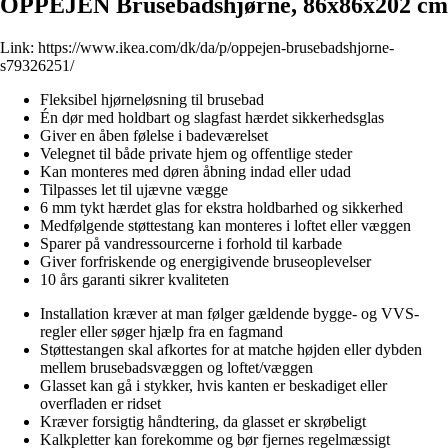
OPPEJEN Brusebadshjørne, 86x86x202 cm
Link:
https://www.ikea.com/dk/da/p/oppejen-brusebadshjorne-
s79326251/
Fleksibel hjørneløsning til brusebad
Én dør med holdbart og slagfast hærdet sikkerhedsglas
Giver en åben følelse i badeværelset
Velegnet til både private hjem og offentlige steder
Kan monteres med døren åbning indad eller udad
Tilpasses let til ujævne vægge
6 mm tykt hærdet glas for ekstra holdbarhed og sikkerhed
Medfølgende støttestang kan monteres i loftet eller væggen
Sparer på vandressourcerne i forhold til karbade
Giver forfriskende og energigivende bruseoplevelser
10 års garanti sikrer kvaliteten
Installation kræver at man følger gældende bygge- og VVS-
regler eller søger hjælp fra en fagmand
Støttestangen skal afkortes for at matche højden eller dybden
mellem brusebadsvæggen og loftet/væggen
Glasset kan gå i stykker, hvis kanten er beskadiget eller
overfladen er ridset
Kræver forsigtig håndtering, da glasset er skrøbeligt
Kalkpletter kan forekomme og bør fjernes regelmæssigt