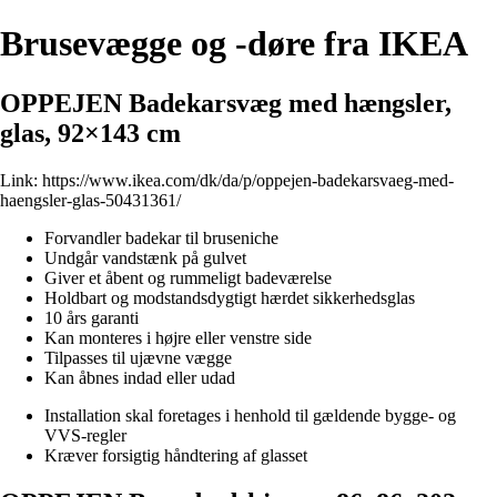
Brusevægge og -døre fra IKEA
OPPEJEN Badekarsvæg med hængsler,
glas, 92×143 cm
Link:
https://www.ikea.com/dk/da/p/oppejen-badekarsvaeg-med-
haengsler-glas-50431361/
Forvandler badekar til bruseniche
Undgår vandstænk på gulvet
Giver et åbent og rummeligt badeværelse
Holdbart og modstandsdygtigt hærdet sikkerhedsglas
10 års garanti
Kan monteres i højre eller venstre side
Tilpasses til ujævne vægge
Kan åbnes indad eller udad
Installation skal foretages i henhold til gældende bygge- og
VVS-regler
Kræver forsigtig håndtering af glasset