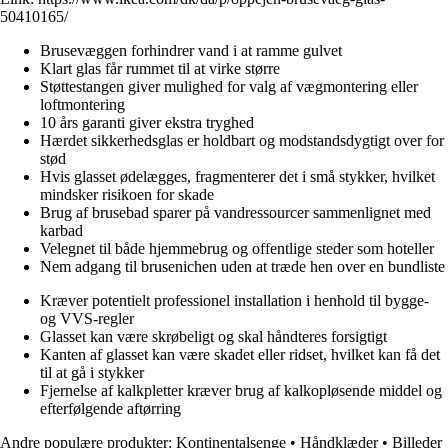
50410165/
Brusevæggen forhindrer vand i at ramme gulvet
Klart glas får rummet til at virke større
Støttestangen giver mulighed for valg af vægmontering eller
loftmontering
10 års garanti giver ekstra tryghed
Hærdet sikkerhedsglas er holdbart og modstandsdygtigt over for
stød
Hvis glasset ødelægges, fragmenterer det i små stykker, hvilket
mindsker risikoen for skade
Brug af brusebad sparer på vandressourcer sammenlignet med
karbad
Velegnet til både hjemmebrug og offentlige steder som hoteller
Nem adgang til brusenichen uden at træde hen over en bundliste
Kræver potentielt professionel installation i henhold til bygge-
og VVS-regler
Glasset kan være skrøbeligt og skal håndteres forsigtigt
Kanten af glasset kan være skadet eller ridset, hvilket kan få det
til at gå i stykker
Fjernelse af kalkpletter kræver brug af kalkopløsende middel og
efterfølgende aftørring
Andre populære produkter:
Kontinentalsenge
•
Håndklæder
•
Billeder