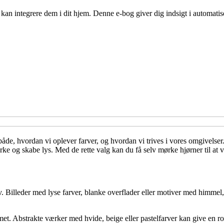
n integrere dem i dit hjem. Denne e-bog giver dig indsigt i automatise
r både, hvordan vi oplever farver, og hvordan vi trives i vores omgivel
ærke og skabe lys. Med de rette valg kan du få selv mørke hjørner til a
v. Billeder med lyse farver, blanke overflader eller motiver med himme
et. Abstrakte værker med hvide, beige eller pastelfarver kan give en rol