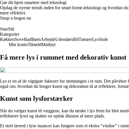
Gør dit hjem smartere med teknologi
Opdag de nyeste trends inden for smart home-teknologi og hvordan du ka
mere effektivt.
Snup e-bogen nu
StueStil
Kategorier
Køkken
Sove
Bad
Børn
Arbejde
Udendørs
Bil
Tømrer
Lys
Stole
Min konto
Tilmeld
Mailnyt
Få mere lys i rummet med dekorativ kunst
Lys er en af de vigtigste faktorer for stemningen i et rum. Det påvirke
også om, hvordan du bruger kunst og dekoration til at reflektere, forst
Kunst som lysforstærker
Når du vælger kunst til væggene, kan du tænke i lys frem for blot moti
reflekterer lyset og skaber en optisk illusion af mere plads.
Et stort lærred i lyse nuancer kan fungere som et ekstra “vindue” i rumm