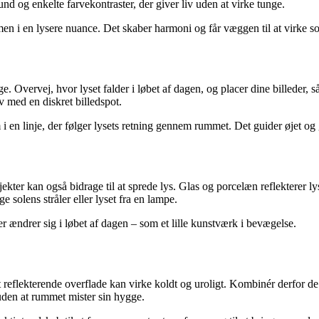
nd og enkelte farvekontraster, der giver liv uden at virke tunge.
en i en lysere nuance. Det skaber harmoni og får væggen til at virke so
 Overvej, hvor lyset falder i løbet af dagen, og placer dine billeder, så
v med en diskret billedspot.
 en linje, der følger lysets retning gennem rummet. Det guider øjet og
ekter kan også bidrage til at sprede lys. Glas og porcelæn reflekterer 
 solens stråler eller lyset fra en lampe.
der ændrer sig i løbet af dagen – som et lille kunstværk i bevægelse.
 reflekterende overflade kan virke koldt og uroligt. Kombinér derfor de
, uden at rummet mister sin hygge.