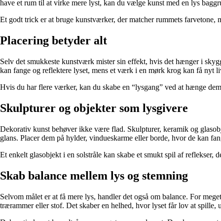
have et rum til at virke mere lyst, kan du vælge kunst med en lys baggru
Et godt trick er at bruge kunstværker, der matcher rummets farvetone, m
Placering betyder alt
Selv det smukkeste kunstværk mister sin effekt, hvis det hænger i skygge.
kan fange og reflektere lyset, mens et værk i en mørk krog kan få nyt li
Hvis du har flere værker, kan du skabe en “lysgang” ved at hænge dem i
Skulpturer og objekter som lysgivere
Dekorativ kunst behøver ikke være flad. Skulpturer, keramik og glasobj
glans. Placer dem på hylder, vindueskarme eller borde, hvor de kan fange
Et enkelt glasobjekt i en solstråle kan skabe et smukt spil af reflekser, 
Skab balance mellem lys og stemning
Selvom målet er at få mere lys, handler det også om balance. For meget
trærammer eller stof. Det skaber en helhed, hvor lyset får lov at spille