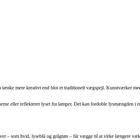
n tænke mere kreativt end blot et traditionelt vægspejl. Kunstværker me
duerne eller reflekterer lyset fra lamper. Det kan fordoble lysmængden i 
arver – som hvid, lyseblå og grågrøn – får vægge til at virke længere v