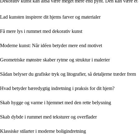
Dekorativ kunst kan altså være meget mere end pynt. Den kan være et ak
Lad kunsten inspirere dit hjems farver og materialer
Få mere lys i rummet med dekorativ kunst
Moderne kunst: Når idéen betyder mere end motivet
Geometriske mønstre skaber rytme og struktur i malerier
Sådan belyser du grafiske tryk og litografier, så detaljerne træder frem
Hvad betyder bæredygtig indretning i praksis for dit hjem?
Skab hygge og varme i hjemmet med den rette belysning
Skab dybde i rummet med teksturer og overflader
Klassiske stilarter i moderne boligindretning