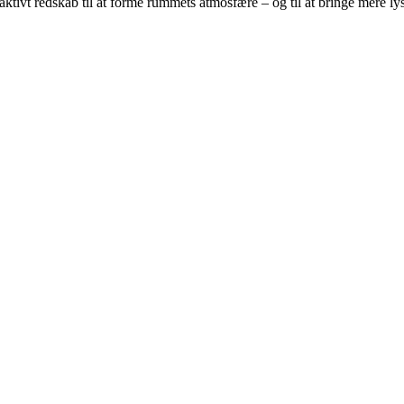
tivt redskab til at forme rummets atmosfære – og til at bringe mere lys