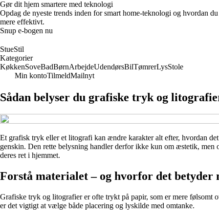
Gør dit hjem smartere med teknologi
Opdag de nyeste trends inden for smart home-teknologi og hvordan du ka
mere effektivt.
Snup e-bogen nu
StueStil
Kategorier
Køkken
Sove
Bad
Børn
Arbejde
Udendørs
Bil
Tømrer
Lys
Stole
Min konto
Tilmeld
Mailnyt
Sådan belyser du grafiske tryk og litografie
Et grafisk tryk eller et litografi kan ændre karakter alt efter, hvordan d
genskin. Den rette belysning handler derfor ikke kun om æstetik, men o
deres ret i hjemmet.
Forstå materialet – og hvorfor det betyder 
Grafiske tryk og litografier er ofte trykt på papir, som er mere følsomt 
er det vigtigt at vælge både placering og lyskilde med omtanke.