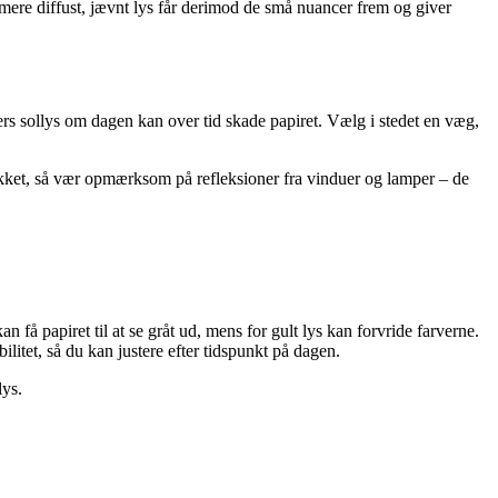
Et mere diffust, jævnt lys får derimod de små nuancer frem og giver
ers sollys om dagen kan over tid skade papiret. Vælg i stedet en væg,
trykket, så vær opmærksom på refleksioner fra vinduer og lamper – de
få papiret til at se gråt ud, mens for gult lys kan forvride farverne.
litet, så du kan justere efter tidspunkt på dagen.
lys.