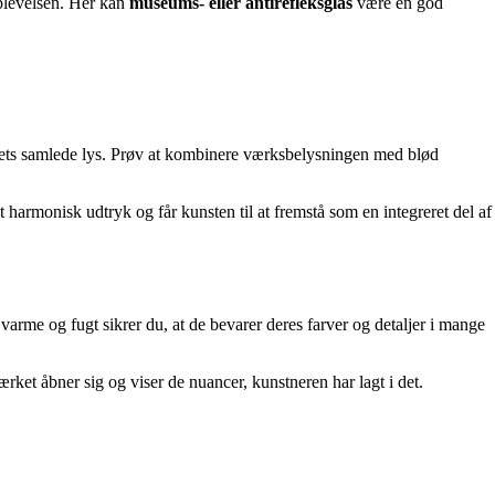
oplevelsen. Her kan
museums- eller antirefleksglas
være en god
mmets samlede lys. Prøv at kombinere værksbelysningen med blød
armonisk udtryk og får kunsten til at fremstå som en integreret del af
arme og fugt sikrer du, at de bevarer deres farver og detaljer i mange
ærket åbner sig og viser de nuancer, kunstneren har lagt i det.