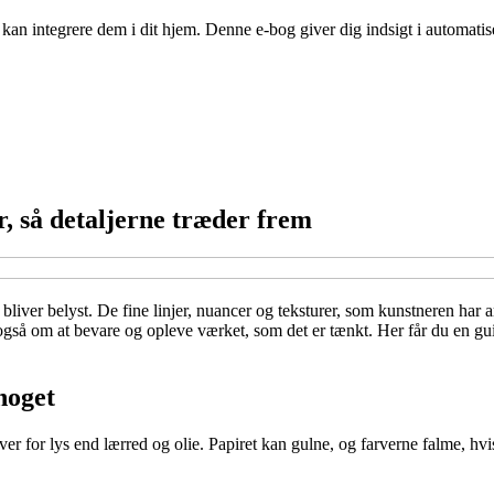
n integrere dem i dit hjem. Denne e-bog giver dig indsigt i automatise
r, så detaljerne træder frem
et bliver belyst. De fine linjer, nuancer og teksturer, som kunstneren har
gså om at bevare og opleve værket, som det er tænkt. Her får du en guid
noget
over for lys end lærred og olie. Papiret kan gulne, og farverne falme, hvi