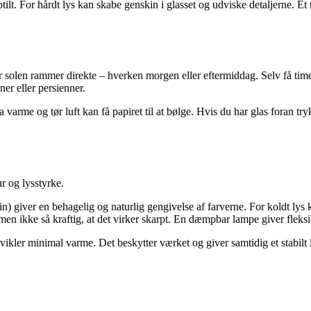
ubtilt. For hårdt lys kan skabe genskin i glasset og udviske detaljerne. 
vor solen rammer direkte – hverken morgen eller eftermiddag. Selv få tim
ner eller persienner.
 varme og tør luft kan få papiret til at bølge. Hvis du har glas foran 
r og lysstyrke.
giver en behagelig og naturlig gengivelse af farverne. For koldt lys kan 
men ikke så kraftig, at det virker skarpt. En dæmpbar lampe giver fleksibi
ikler minimal varme. Det beskytter værket og giver samtidig et stabilt 