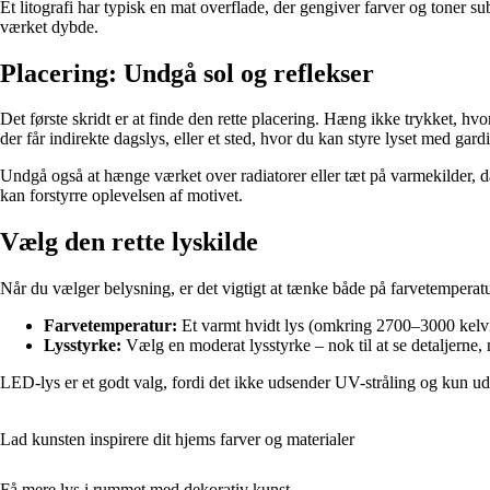
Et litografi har typisk en mat overflade, der gengiver farver og toner s
værket dybde.
Placering: Undgå sol og reflekser
Det første skridt er at finde den rette placering. Hæng ikke trykket, h
der får indirekte dagslys, eller et sted, hvor du kan styre lyset med gardi
Undgå også at hænge værket over radiatorer eller tæt på varmekilder, da
kan forstyrre oplevelsen af motivet.
Vælg den rette lyskilde
Når du vælger belysning, er det vigtigt at tænke både på farvetemperatu
Farvetemperatur:
Et varmt hvidt lys (omkring 2700–3000 kelvin) 
Lysstyrke:
Vælg en moderat lysstyrke – nok til at se detaljerne, 
LED-lys er et godt valg, fordi det ikke udsender UV-stråling og kun udv
Lad kunsten inspirere dit hjems farver og materialer
Få mere lys i rummet med dekorativ kunst