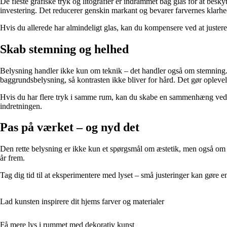
De fleste grafiske tryk og litografier er indrammet bag glas for at besk
investering. Det reducerer genskin markant og bevarer farvernes klarhe
Hvis du allerede har almindeligt glas, kan du kompensere ved at justere l
Skab stemning og helhed
Belysning handler ikke kun om teknik – det handler også om stemning. 
baggrundsbelysning, så kontrasten ikke bliver for hård. Det gør oplevel
Hvis du har flere tryk i samme rum, kan du skabe en sammenhæng ved at
indretningen.
Pas på værket – og nyd det
Den rette belysning er ikke kun et spørgsmål om æstetik, men også om be
år frem.
Tag dig tid til at eksperimentere med lyset – små justeringer kan gøre e
Lad kunsten inspirere dit hjems farver og materialer
Få mere lys i rummet med dekorativ kunst