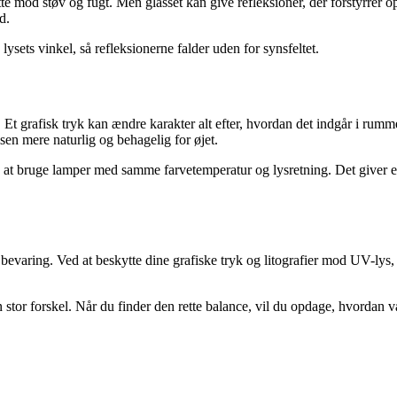
ytte mod støv og fugt. Men glasset kan give refleksioner, der forstyrrer 
d.
ysets vinkel, så refleksionerne falder uden for synsfeltet.
Et grafisk tryk kan ændre karakter alt efter, hvordan det indgår i ru
sen mere naturlig og behagelig for øjet.
 bruge lamper med samme farvetemperatur og lysretning. Det giver et h
varing. Ved at beskytte dine grafiske tryk og litografier mod UV-lys, v
n stor forskel. Når du finder den rette balance, vil du opdage, hvordan v