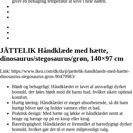
giver en behagelig temperatur at sove i hele natten.
JÄTTELIK Håndklæde med hætte,
dinosaurus/stegosaurus/grøn, 140×97 cm
Link:
https://www.ikea.com/dk/da/p/jaettelik-handklaede-med-haette-
dinosaurus-stegosaurus-gron-90479983/
Blødt og behageligt: Håndklædet er lavet af ansvarligt dyrket
bomuld, der føles blødt mod dit barns hud, hvilket sikrer optimal
komfort.
Hurtig tørring: Håndklædet er meget absorberende, så dit barn
hurtigt bliver tørt og holder varmen efter et bad.
Praktisk design: Med hætte og løkke er håndklædet nemt at
bruge og hænge op på en knop eller krog.
Bæredygtighed: Håndklædet er fremstillet af bæredygtigt dyrket
bomuld, hvilket gør det til et mere miljøvenligt valg.