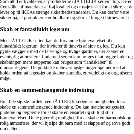
Som altid er kvaliteten af produkterne i JÄTTELIK serien i top. De er
fremstillet af materialer af høj kvalitet og er nøje testet for at sikre, at de
lever op til IKEAs strenge sikkerhedsstandarder. Du kan derfor være
sikker på, at produkterne er holdbare og sikre at bruge i børneværelset.
Skab et fantasifuldt legerum
Med JÄTTELIK serien kan du forvandle børneværelset til et
fantasifuldt legerum, der inviterer til timevis af sjov og leg. Du kan
pynte væggene med de farverige og livlige gardiner, der skaber en
eventyrlig atmosfære. Puderne i serien kan bruges til at bygge huler og
skabninger, mens tæpperne kan bruges som “landskaber” til
dinosaurlegene. De praktiske opbevaringsløsninger hjælper med at
holde orden på legetøjet og skaber samtidig et ryddeligt og organiseret
miljø.
Skab en sammenhængende indretning
En af de største fordele ved JÄTTELIK serien er muligheden for at
skabe en sammenhængende indretning. Du kan matche sengetøjet,
puderne og tæpperne for at skabe en ensartet og stilfuld stil i
børneværelset. Dette giver dig mulighed for at skabe en harmonisk og
rolig atmosfære, der vil hjælpe dit barn med at slappe af og sove godt
om natten.