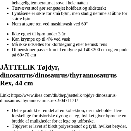
behagelig temperatur at sove i hele natten
Tætvævet stof gør sengetøjet holdbart og slidstærkt
Lynlåsene er sikre for små børn, men stadig nemme at åbne for
større børn
Nem at gøre ren ved maskinvask ved 60°
Ikke egnet til børn under 3 år
Kan krympe op til 4% ved vask
Må ikke udsættes for klorblegning eller kemisk rens
Dimensioner passer kun til en dyne på 140×200 cm og en pude
på 60×70 cm
JÄTTELIK Tøjdyr,
dinosaurus/dinosaurus/thyrannosaurus
Rex, 44 cm
Link:
https://www.ikea.com/dk/da/p/jaettelik-tojdyr-dinosaurus-
dinosaurus-thyrannosaurus-rex-90471171/
Dette produkt er en del af en kollektion, der indeholder flere
forskellige forhistoriske dyr og et æg, hvilket giver børnene en
bredde af muligheder for at lege og udforske.
Tøjdyret er lavet af blødt polyesterstof og fyld, hvilket betyder,