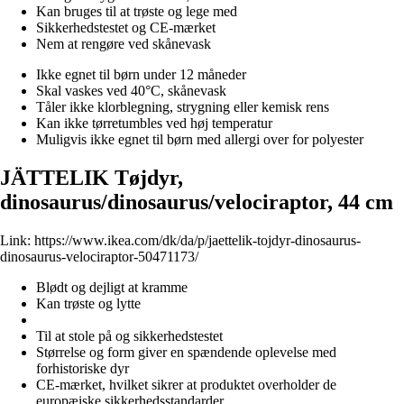
Kan bruges til at trøste og lege med
Sikkerhedstestet og CE-mærket
Nem at rengøre ved skånevask
Ikke egnet til børn under 12 måneder
Skal vaskes ved 40°C, skånevask
Tåler ikke klorblegning, strygning eller kemisk rens
Kan ikke tørretumbles ved høj temperatur
Muligvis ikke egnet til børn med allergi over for polyester
JÄTTELIK Tøjdyr,
dinosaurus/dinosaurus/velociraptor, 44 cm
Link:
https://www.ikea.com/dk/da/p/jaettelik-tojdyr-dinosaurus-
dinosaurus-velociraptor-50471173/
Blødt og dejligt at kramme
Kan trøste og lytte
Til at stole på og sikkerhedstestet
Størrelse og form giver en spændende oplevelse med
forhistoriske dyr
CE-mærket, hvilket sikrer at produktet overholder de
europæiske sikkerhedsstandarder