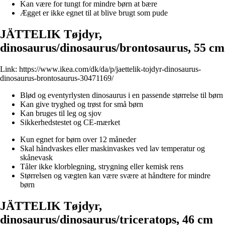
Kan være for tungt for mindre børn at bære
Ægget er ikke egnet til at blive brugt som pude
JÄTTELIK Tøjdyr,
dinosaurus/dinosaurus/brontosaurus, 55 cm
Link:
https://www.ikea.com/dk/da/p/jaettelik-tojdyr-dinosaurus-
dinosaurus-brontosaurus-30471169/
Blød og eventyrlysten dinosaurus i en passende størrelse til børn
Kan give tryghed og trøst for små børn
Kan bruges til leg og sjov
Sikkerhedstestet og CE-mærket
Kun egnet for børn over 12 måneder
Skal håndvaskes eller maskinvaskes ved lav temperatur og
skånevask
Tåler ikke klorblegning, strygning eller kemisk rens
Størrelsen og vægten kan være svære at håndtere for mindre
børn
JÄTTELIK Tøjdyr,
dinosaurus/dinosaurus/triceratops, 46 cm