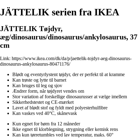
JÄTTELIK serien fra IKEA
JÄTTELIK Tøjdyr,
æg/dinosaurus/dinosaurus/ankylosaurus, 37
cm
Link:
https://www.ikea.com/dk/da/p/jaettelik-tojdyr-aeg-dinosaurus-
dinosaurus-ankylosaurus-80471176/
Blødt og eventyrlystent tøjdyr, der er perfekt til at kramme
Kan trøste og lytte til barnet
Kan bruges til leg og sjov
Ændrer form, når tøjdyret vendes om
Stor variation af forskellige dinosaurusser at vælge imellem
Sikkerhedstestet og CE-mærket
Lavet af blødt stof og fyldt med polyesterhulfibre
Kan vaskes ved 40°C, skånevask
Kun egnet for børn fra 12 måneder
Ikke egnet til klorblegning, strygning eller kemisk rens
Kan kun tørretumbles ved lav temperatur, maks. 60°