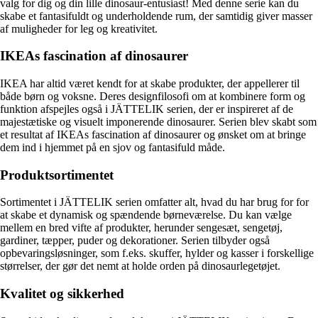
valg for dig og din lille dinosaur-entusiast! Med denne serie kan du
skabe et fantasifuldt og underholdende rum, der samtidig giver masser
af muligheder for leg og kreativitet.
IKEAs fascination af dinosaurer
IKEA har altid været kendt for at skabe produkter, der appellerer til
både børn og voksne. Deres designfilosofi om at kombinere form og
funktion afspejles også i JÄTTELIK serien, der er inspireret af de
majestætiske og visuelt imponerende dinosaurer. Serien blev skabt som
et resultat af IKEAs fascination af dinosaurer og ønsket om at bringe
dem ind i hjemmet på en sjov og fantasifuld måde.
Produktsortimentet
Sortimentet i JÄTTELIK serien omfatter alt, hvad du har brug for for
at skabe et dynamisk og spændende børneværelse. Du kan vælge
mellem en bred vifte af produkter, herunder sengesæt, sengetøj,
gardiner, tæpper, puder og dekorationer. Serien tilbyder også
opbevaringsløsninger, som f.eks. skuffer, hylder og kasser i forskellige
størrelser, der gør det nemt at holde orden på dinosaurlegetøjet.
Kvalitet og sikkerhed