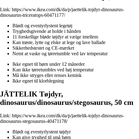
Link:
https://www.ikea.com/dk/da/p/jaettelik-tojdyr-dinosaurus-
dinosaurus-triceratops-60471177/
Blødt og eventyrlystent legetøj
Tryghedsgivende at holde i hånden
11 forskellige bløde tøjdyr at vælge imellem
Kan trøste, lytte og elske at lege og lave ballade
Sikkerhedstestet og CE-mærket
Nemt at vaske og tørretumble ved lav temperatur
Ikke egnet til børn under 12 måneder
Kan ikke tørretumbles ved høj temperatur
Må ikke stryges eller renses kemisk
Ikke egnet til klorblegning
JÄTTELIK Tøjdyr,
dinosaurus/dinosaurus/stegosaurus, 50 cm
Link:
https://www.ikea.com/dk/da/p/jaettelik-tojdyr-dinosaurus-
dinosaurus-stegosaurus-40471178/
Blødt og eventyrlystent tøjdyr
Kan give tryghed til små børn