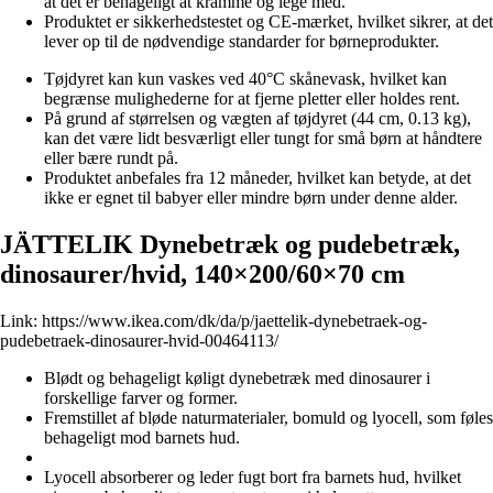
at det er behageligt at kramme og lege med.
Produktet er sikkerhedstestet og CE-mærket, hvilket sikrer, at det
lever op til de nødvendige standarder for børneprodukter.
Tøjdyret kan kun vaskes ved 40°C skånevask, hvilket kan
begrænse mulighederne for at fjerne pletter eller holdes rent.
På grund af størrelsen og vægten af tøjdyret (44 cm, 0.13 kg),
kan det være lidt besværligt eller tungt for små børn at håndtere
eller bære rundt på.
Produktet anbefales fra 12 måneder, hvilket kan betyde, at det
ikke er egnet til babyer eller mindre børn under denne alder.
JÄTTELIK Dynebetræk og pudebetræk,
dinosaurer/hvid, 140×200/60×70 cm
Link:
https://www.ikea.com/dk/da/p/jaettelik-dynebetraek-og-
pudebetraek-dinosaurer-hvid-00464113/
Blødt og behageligt køligt dynebetræk med dinosaurer i
forskellige farver og former.
Fremstillet af bløde naturmaterialer, bomuld og lyocell, som føles
behageligt mod barnets hud.
Lyocell absorberer og leder fugt bort fra barnets hud, hvilket