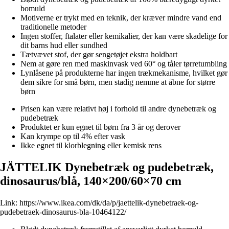
bomuld
Motiverne er trykt med en teknik, der kræver mindre vand end
traditionelle metoder
Ingen stoffer, ftalater eller kemikalier, der kan være skadelige for
dit barns hud eller sundhed
Tætvævet stof, der gør sengetøjet ekstra holdbart
Nem at gøre ren med maskinvask ved 60° og tåler tørretumbling
Lynlåsene på produkterne har ingen trækmekanisme, hvilket gør
dem sikre for små børn, men stadig nemme at åbne for større
børn
Prisen kan være relativt høj i forhold til andre dynebetræk og
pudebetræk
Produktet er kun egnet til børn fra 3 år og derover
Kan krympe op til 4% efter vask
Ikke egnet til klorblegning eller kemisk rens
JÄTTELIK Dynebetræk og pudebetræk,
dinosaurus/blå, 140×200/60×70 cm
Link:
https://www.ikea.com/dk/da/p/jaettelik-dynebetraek-og-
pudebetraek-dinosaurus-bla-10464122/