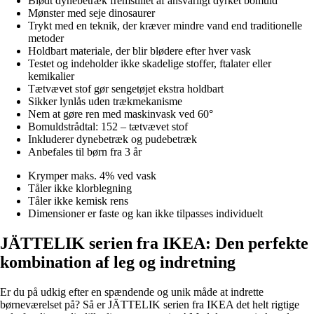
Blødt dynebetræk fremstillet af ansvarligt dyrket bomuld
Mønster med seje dinosaurer
Trykt med en teknik, der kræver mindre vand end traditionelle
metoder
Holdbart materiale, der blir blødere efter hver vask
Testet og indeholder ikke skadelige stoffer, ftalater eller
kemikalier
Tætvævet stof gør sengetøjet ekstra holdbart
Sikker lynlås uden trækmekanisme
Nem at gøre ren med maskinvask ved 60°
Bomuldstrådtal: 152 – tætvævet stof
Inkluderer dynebetræk og pudebetræk
Anbefales til børn fra 3 år
Krymper maks. 4% ved vask
Tåler ikke klorblegning
Tåler ikke kemisk rens
Dimensioner er faste og kan ikke tilpasses individuelt
JÄTTELIK serien fra IKEA: Den perfekte
kombination af leg og indretning
Er du på udkig efter en spændende og unik måde at indrette
børneværelset på? Så er JÄTTELIK serien fra IKEA det helt rigtige