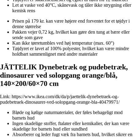
Let at vaske ved 40°C, skånevask og tåler ikke strygning eller
kemisk rens
Prisen på 179 kr. kan være højere end forventet for et tøjdyr i
denne størrelse
Pakken vejer 0,72 kg, hvilket kan gøre den tung at bære eller
sende som gave
Kan ikke tørretumbles ved høj temperatur (max. 60°)
Tøjdyret er lavet af 100% polyester, hvilket kan være mindre
holdbart sammenlignet med andre materialer
JÄTTELIK Dynebetræk og pudebetræk,
dinosaurer ved solopgang orange/blå,
140×200/60×70 cm
Link:
https://www.ikea.com/dk/da/p/jaettelik-dynebetraek-og-
pudebetraek-dinosaurer-ved-solopgang-orange-bla-40479971/
Bløde og kølige naturmaterialer, der føles behageligt mod
barnets hud
Ingen skadelige stoffer, ftalater eller kemikalier, der kan være
skadelige for barnets hud eller sundhed
Absorberer og leder fugt væk fra barnets hud, hvilket sikrer en