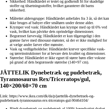
Sikkerhed: Håndklædet er testet og godkendt fri for skadelige
stoffer og tilsætningsstoffer, hvilket garanterer dit barns
sikkerhed.
Målrettet aldersgruppe: Håndklædet anbefales fra 3 år, så det kan
ikke bruges af babyer eller småbørn under denne alder.
Krymper ved vask: Håndklædet kan krympe med op til 6% ved
vask, hvilket kan påvirke dets oprindelige dimensioner.
Begrænset farvevalg: Håndklædet er kun tilgængeligt i den
grønne farve med dinosaur-mønster, så der er ikke mulighed for
at vælge andre farver eller mønstre.
Vask og vedligeholdelse: Håndklædet kræver specifikke vask-
og tørreinstruktioner for at bevare dets kvalitet og dimensioner.
Størrelse: Håndklædet er ikke egnet til større børn eller voksne
på grund af dets begrænsede størrelse (140×97 cm).
JÄTTELIK Dynebetræk og pudebetræk,
Tyrannosaurus Rex/Triceratops/gul,
140×200/60×70 cm
Link:
https://www.ikea.com/dk/da/p/jaettelik-dynebetraek-og-
pudebetraek-tyrannosaurus-rex-triceratops-gul-90464104/
Blødt dynebetræk og pudebetræk af 100% bæredygtigt dyrket