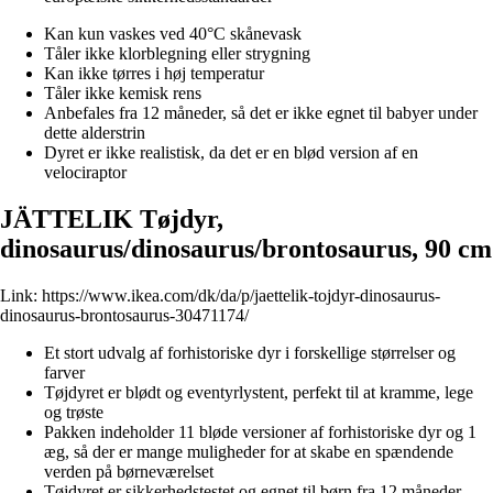
Kan kun vaskes ved 40°C skånevask
Tåler ikke klorblegning eller strygning
Kan ikke tørres i høj temperatur
Tåler ikke kemisk rens
Anbefales fra 12 måneder, så det er ikke egnet til babyer under
dette alderstrin
Dyret er ikke realistisk, da det er en blød version af en
velociraptor
JÄTTELIK Tøjdyr,
dinosaurus/dinosaurus/brontosaurus, 90 cm
Link:
https://www.ikea.com/dk/da/p/jaettelik-tojdyr-dinosaurus-
dinosaurus-brontosaurus-30471174/
Et stort udvalg af forhistoriske dyr i forskellige størrelser og
farver
Tøjdyret er blødt og eventyrlystent, perfekt til at kramme, lege
og trøste
Pakken indeholder 11 bløde versioner af forhistoriske dyr og 1
æg, så der er mange muligheder for at skabe en spændende
verden på børneværelset
Tøjdyret er sikkerhedstestet og egnet til børn fra 12 måneder