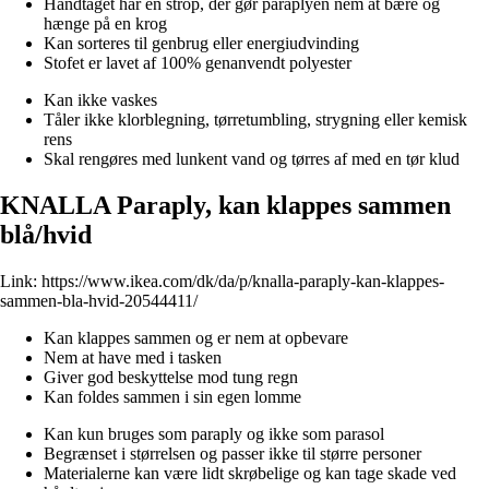
Håndtaget har en strop, der gør paraplyen nem at bære og
hænge på en krog
Kan sorteres til genbrug eller energiudvinding
Stofet er lavet af 100% genanvendt polyester
Kan ikke vaskes
Tåler ikke klorblegning, tørretumbling, strygning eller kemisk
rens
Skal rengøres med lunkent vand og tørres af med en tør klud
KNALLA Paraply, kan klappes sammen
blå/hvid
Link:
https://www.ikea.com/dk/da/p/knalla-paraply-kan-klappes-
sammen-bla-hvid-20544411/
Kan klappes sammen og er nem at opbevare
Nem at have med i tasken
Giver god beskyttelse mod tung regn
Kan foldes sammen i sin egen lomme
Kan kun bruges som paraply og ikke som parasol
Begrænset i størrelsen og passer ikke til større personer
Materialerne kan være lidt skrøbelige og kan tage skade ved