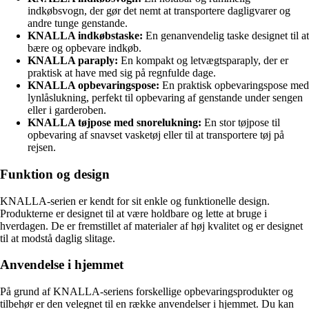
indkøbsvogn, der gør det nemt at transportere dagligvarer og
andre tunge genstande.
KNALLA indkøbstaske:
En genanvendelig taske designet til at
bære og opbevare indkøb.
KNALLA paraply:
En kompakt og letvægtsparaply, der er
praktisk at have med sig på regnfulde dage.
KNALLA opbevaringspose:
En praktisk opbevaringspose med
lynlåslukning, perfekt til opbevaring af genstande under sengen
eller i garderoben.
KNALLA tøjpose med snorelukning:
En stor tøjpose til
opbevaring af snavset vasketøj eller til at transportere tøj på
rejsen.
Funktion og design
KNALLA-serien er kendt for sit enkle og funktionelle design.
Produkterne er designet til at være holdbare og lette at bruge i
hverdagen. De er fremstillet af materialer af høj kvalitet og er designet
til at modstå daglig slitage.
Anvendelse i hjemmet
På grund af KNALLA-seriens forskellige opbevaringsprodukter og
tilbehør er den velegnet til en række anvendelser i hjemmet. Du kan