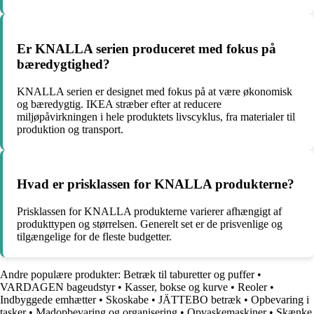
Er KNALLA serien produceret med fokus på
bæredygtighed?
KNALLA serien er designet med fokus på at være økonomisk
og bæredygtig. IKEA stræber efter at reducere
miljøpåvirkningen i hele produktets livscyklus, fra materialer til
produktion og transport.
Hvad er prisklassen for KNALLA produkterne?
Prisklassen for KNALLA produkterne varierer afhængigt af
produkttypen og størrelsen. Generelt set er de prisvenlige og
tilgængelige for de fleste budgetter.
Andre populære produkter:
Betræk til taburetter og puffer
•
VARDAGEN bageudstyr
•
Kasser, bokse og kurve
•
Reoler
•
Indbyggede emhætter
•
Skoskabe
•
JÄTTEBO betræk
•
Opbevaring i
tasker
•
Madopbevaring og organisering
•
Opvaskemaskiner
•
Skænke