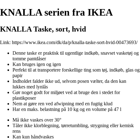
KNALLA serien fra IKEA
KNALLA Taske, sort, hvid
Link:
https://www.ikea.com/dk/da/p/knalla-taske-sort-hvid-00473693/
Denne taske er praktisk til ugentlige indkøb, snavset vasketøj og
tomme pantdåser
Kan bruges igen og igen
Perfekt til at transportere forskellige ting som tøj, indkøb, glas og
papir
Indholdet falder ikke ud, selvom posen vælter, da den kan
lukkes med lynlås
Gør noget godt for miljøet ved at bruge den i stedet for
plastikposer
Nem at gøre ren ved afwipning med en fugtig klud
Har en maks. belastning på 10 kg og en volume på 47 l
Må ikke vaskes over 30°
Tåler ikke klorblegning, tørretumbling, strygning eller kemisk
rens
Kan kun håndvaskes