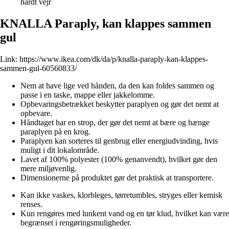
hårdt vejr
KNALLA Paraply, kan klappes sammen
gul
Link:
https://www.ikea.com/dk/da/p/knalla-paraply-kan-klappes-
sammen-gul-60560833/
Nem at have lige ved hånden, da den kan foldes sammen og
passe i en taske, mappe eller jakkelomme.
Opbevaringsbetrækket beskytter paraplyen og gør det nemt at
opbevare.
Håndtaget har en strop, der gør det nemt at bære og hænge
paraplyen på en krog.
Paraplyen kan sorteres til genbrug eller energiudvinding, hvis
muligt i dit lokalområde.
Lavet af 100% polyester (100% genanvendt), hvilket gør den
mere miljøvenlig.
Dimensionerne på produktet gør det praktisk at transportere.
Kan ikke vaskes, klorbleges, tørretumbles, stryges eller kemisk
renses.
Kun rengøres med lunkent vand og en tør klud, hvilket kan være
begrænset i rengøringsmuligheder.