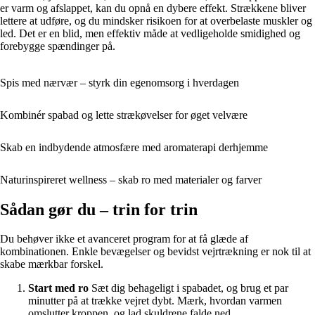
er varm og afslappet, kan du opnå en dybere effekt. Strækkene bliver
lettere at udføre, og du mindsker risikoen for at overbelaste muskler og
led. Det er en blid, men effektiv måde at vedligeholde smidighed og
forebygge spændinger på.
Spis med nærvær – styrk din egenomsorg i hverdagen
Kombinér spabad og lette strækøvelser for øget velvære
Skab en indbydende atmosfære med aromaterapi derhjemme
Naturinspireret wellness – skab ro med materialer og farver
Sådan gør du – trin for trin
Du behøver ikke et avanceret program for at få glæde af
kombinationen. Enkle bevægelser og bevidst vejrtrækning er nok til at
skabe mærkbar forskel.
Start med ro
Sæt dig behageligt i spabadet, og brug et par
minutter på at trække vejret dybt. Mærk, hvordan varmen
omslutter kroppen, og lad skuldrene falde ned.