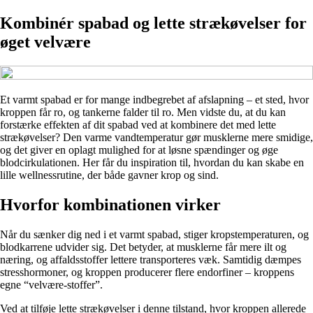
Kombinér spabad og lette strækøvelser for
øget velvære
Et varmt spabad er for mange indbegrebet af afslapning – et sted, hvor
kroppen får ro, og tankerne falder til ro. Men vidste du, at du kan
forstærke effekten af dit spabad ved at kombinere det med lette
strækøvelser? Den varme vandtemperatur gør musklerne mere smidige,
og det giver en oplagt mulighed for at løsne spændinger og øge
blodcirkulationen. Her får du inspiration til, hvordan du kan skabe en
lille wellnessrutine, der både gavner krop og sind.
Hvorfor kombinationen virker
Når du sænker dig ned i et varmt spabad, stiger kropstemperaturen, og
blodkarrene udvider sig. Det betyder, at musklerne får mere ilt og
næring, og affaldsstoffer lettere transporteres væk. Samtidig dæmpes
stresshormoner, og kroppen producerer flere endorfiner – kroppens
egne “velvære-stoffer”.
Ved at tilføje lette strækøvelser i denne tilstand, hvor kroppen allerede