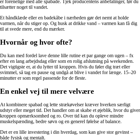
er forenelige med alle spabade. Tjek producentens anbefalinger, før du
tilsætter noget til vandet.
Et håndklæde eller en badekåbe i nærheden gør det nemt at holde
varmen, når du stiger op. Og husk at drikke vand – varmen kan få dig
til at svede mere, end du mærker.
Hvornår og hvor ofte?
Du kan med fordel lave denne lille rutine et par gange om ugen – fx
efter en lang arbejdsdag eller som en rolig afslutning på weekenden.
Det vigtigste er, at du lytter til kroppen. Hvis du føler dig træt eller
svimmel, så tag en pause og undgå at blive i vandet for længe. 15–20
minutter er som regel passende for de fleste.
En enkel vej til mere velvære
At kombinere spabad og lette strækøvelser kræver hverken særligt
udstyr eller meget tid. Det handler om at skabe et øjeblik, hvor du giver
kroppen opmærksomhed og ro. Over tid kan du opleve mindre
muskelspænding, bedre søvn og en generel følelse af balance.
Det er en lille investering i din hverdag, som kan give stor gevinst –
både fysisk og mentalt.