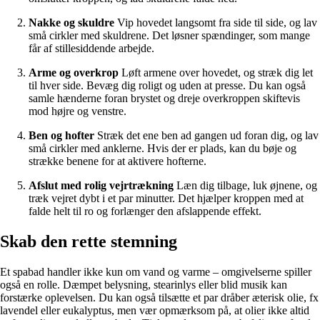
Nakke og skuldre
Vip hovedet langsomt fra side til side, og lav
små cirkler med skuldrene. Det løsner spændinger, som mange
får af stillesiddende arbejde.
Arme og overkrop
Løft armene over hovedet, og stræk dig let
til hver side. Bevæg dig roligt og uden at presse. Du kan også
samle hænderne foran brystet og dreje overkroppen skiftevis
mod højre og venstre.
Ben og hofter
Stræk det ene ben ad gangen ud foran dig, og lav
små cirkler med anklerne. Hvis der er plads, kan du bøje og
strække benene for at aktivere hofterne.
Afslut med rolig vejrtrækning
Læn dig tilbage, luk øjnene, og
træk vejret dybt i et par minutter. Det hjælper kroppen med at
falde helt til ro og forlænger den afslappende effekt.
Skab den rette stemning
Et spabad handler ikke kun om vand og varme – omgivelserne spiller
også en rolle. Dæmpet belysning, stearinlys eller blid musik kan
forstærke oplevelsen. Du kan også tilsætte et par dråber æterisk olie, fx
lavendel eller eukalyptus, men vær opmærksom på, at olier ikke altid