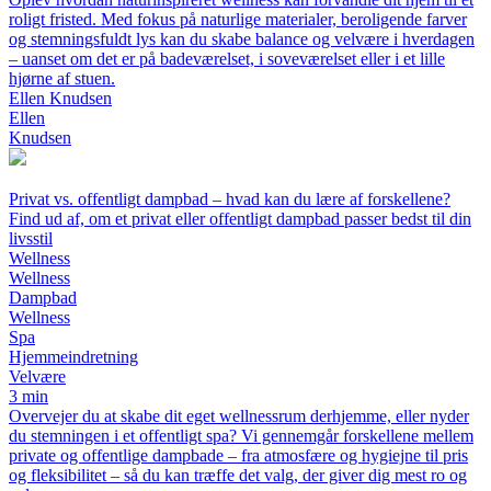
roligt fristed. Med fokus på naturlige materialer, beroligende farver
og stemningsfuldt lys kan du skabe balance og velvære i hverdagen
– uanset om det er på badeværelset, i soveværelset eller i et lille
hjørne af stuen.
Ellen Knudsen
Ellen
Knudsen
Privat vs. offentligt dampbad – hvad kan du lære af forskellene?
Find ud af, om et privat eller offentligt dampbad passer bedst til din
livsstil
Wellness
Wellness
Dampbad
Wellness
Spa
Hjemmeindretning
Velvære
3 min
Overvejer du at skabe dit eget wellnessrum derhjemme, eller nyder
du stemningen i et offentligt spa? Vi gennemgår forskellene mellem
private og offentlige dampbade – fra atmosfære og hygiejne til pris
og fleksibilitet – så du kan træffe det valg, der giver dig mest ro og