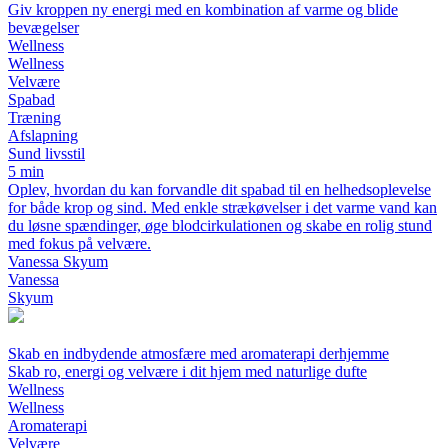
Giv kroppen ny energi med en kombination af varme og blide
bevægelser
Wellness
Wellness
Velvære
Spabad
Træning
Afslapning
Sund livsstil
5 min
Oplev, hvordan du kan forvandle dit spabad til en helhedsoplevelse
for både krop og sind. Med enkle strækøvelser i det varme vand kan
du løsne spændinger, øge blodcirkulationen og skabe en rolig stund
med fokus på velvære.
Vanessa Skyum
Vanessa
Skyum
Skab en indbydende atmosfære med aromaterapi derhjemme
Skab ro, energi og velvære i dit hjem med naturlige dufte
Wellness
Wellness
Aromaterapi
Velvære