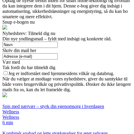
Opdag de nyeste trends inden for smart home-teknologi og hvordan
du kan integrere dem i dit hjem. Denne e-bog giver dig indsigt i
automatisering, sikkerhedsløsninger og energistyring, så du kan bo
smartere og mere effektivt.
Snup e-bogen nu
Nyhedsbrev: Tilmeld dig nu
Din nye yndlingsmail – fyldt med indsigt og konkrete råd.
Skriv din mail her
Vær med
Tak fordi du har tilmeldt dig
Jeg er indforstået med hjemmesidens vilkår og databrug.
Når du vælger at modtage vores nyhedsbrev, giver du samtykke til
både vores brugervilkår og privatlivspolitik. Ønsker du ikke længere
mails fra os, kan du let framelde dig.
Spis med nærvær – styrk din egenomsorg i hverdagen
Wellness
Wellness
6 min
Kombinér spabad og lette strækøvelser for øget velvære