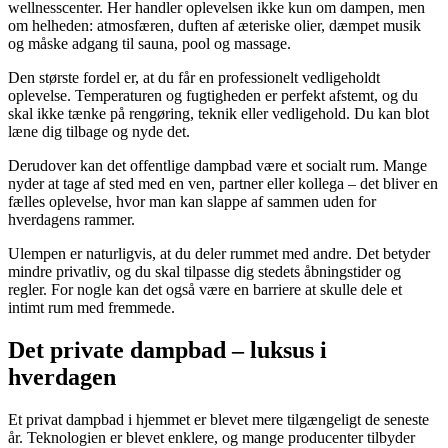
wellnesscenter. Her handler oplevelsen ikke kun om dampen, men
om helheden: atmosfæren, duften af æteriske olier, dæmpet musik
og måske adgang til sauna, pool og massage.
Den største fordel er, at du får en professionelt vedligeholdt
oplevelse. Temperaturen og fugtigheden er perfekt afstemt, og du
skal ikke tænke på rengøring, teknik eller vedligehold. Du kan blot
læne dig tilbage og nyde det.
Derudover kan det offentlige dampbad være et socialt rum. Mange
nyder at tage af sted med en ven, partner eller kollega – det bliver en
fælles oplevelse, hvor man kan slappe af sammen uden for
hverdagens rammer.
Ulempen er naturligvis, at du deler rummet med andre. Det betyder
mindre privatliv, og du skal tilpasse dig stedets åbningstider og
regler. For nogle kan det også være en barriere at skulle dele et
intimt rum med fremmede.
Det private dampbad – luksus i
hverdagen
Et privat dampbad i hjemmet er blevet mere tilgængeligt de seneste
år. Teknologien er blevet enklere, og mange producenter tilbyder