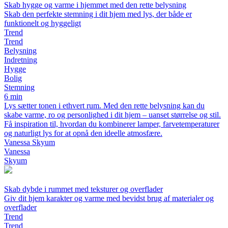
Skab hygge og varme i hjemmet med den rette belysning
Skab den perfekte stemning i dit hjem med lys, der både er
funktionelt og hyggeligt
Trend
Trend
Belysning
Indretning
Hygge
Bolig
Stemning
6 min
Lys sætter tonen i ethvert rum. Med den rette belysning kan du
skabe varme, ro og personlighed i dit hjem – uanset størrelse og stil.
Få inspiration til, hvordan du kombinerer lamper, farvetemperaturer
og naturligt lys for at opnå den ideelle atmosfære.
Vanessa Skyum
Vanessa
Skyum
Skab dybde i rummet med teksturer og overflader
Giv dit hjem karakter og varme med bevidst brug af materialer og
overflader
Trend
Trend