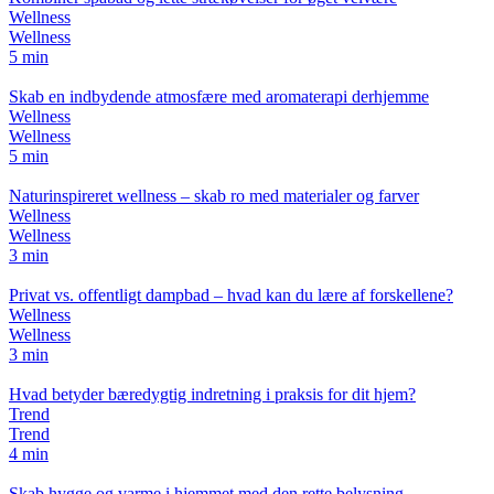
Wellness
Wellness
5 min
Skab en indbydende atmosfære med aromaterapi derhjemme
Wellness
Wellness
5 min
Naturinspireret wellness – skab ro med materialer og farver
Wellness
Wellness
3 min
Privat vs. offentligt dampbad – hvad kan du lære af forskellene?
Wellness
Wellness
3 min
Hvad betyder bæredygtig indretning i praksis for dit hjem?
Trend
Trend
4 min
Skab hygge og varme i hjemmet med den rette belysning