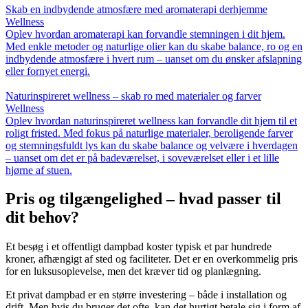
Skab en indbydende atmosfære med aromaterapi derhjemme
Wellness
Oplev hvordan aromaterapi kan forvandle stemningen i dit hjem.
Med enkle metoder og naturlige olier kan du skabe balance, ro og en
indbydende atmosfære i hvert rum – uanset om du ønsker afslapning
eller fornyet energi.
Naturinspireret wellness – skab ro med materialer og farver
Wellness
Oplev hvordan naturinspireret wellness kan forvandle dit hjem til et
roligt fristed. Med fokus på naturlige materialer, beroligende farver
og stemningsfuldt lys kan du skabe balance og velvære i hverdagen
– uanset om det er på badeværelset, i soveværelset eller i et lille
hjørne af stuen.
Pris og tilgængelighed – hvad passer til
dit behov?
Et besøg i et offentligt dampbad koster typisk et par hundrede
kroner, afhængigt af sted og faciliteter. Det er en overkommelig pris
for en luksusoplevelse, men det kræver tid og planlægning.
Et privat dampbad er en større investering – både i installation og
drift. Men hvis du bruger det ofte, kan det hurtigt betale sig i form af