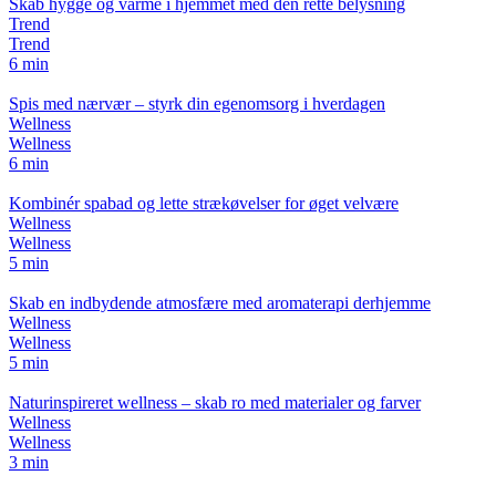
Skab hygge og varme i hjemmet med den rette belysning
Trend
Trend
6 min
Spis med nærvær – styrk din egenomsorg i hverdagen
Wellness
Wellness
6 min
Kombinér spabad og lette strækøvelser for øget velvære
Wellness
Wellness
5 min
Skab en indbydende atmosfære med aromaterapi derhjemme
Wellness
Wellness
5 min
Naturinspireret wellness – skab ro med materialer og farver
Wellness
Wellness
3 min