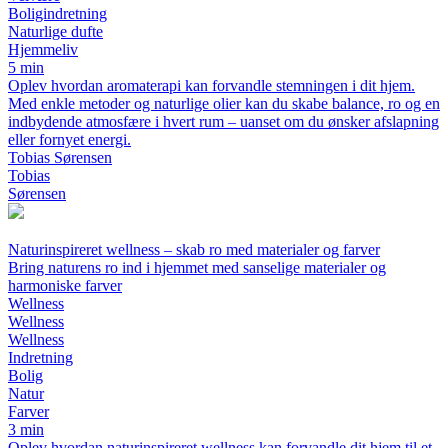
Boligindretning
Naturlige dufte
Hjemmeliv
5 min
Oplev hvordan aromaterapi kan forvandle stemningen i dit hjem.
Med enkle metoder og naturlige olier kan du skabe balance, ro og en
indbydende atmosfære i hvert rum – uanset om du ønsker afslapning
eller fornyet energi.
Tobias Sørensen
Tobias
Sørensen
Naturinspireret wellness – skab ro med materialer og farver
Bring naturens ro ind i hjemmet med sanselige materialer og
harmoniske farver
Wellness
Wellness
Wellness
Indretning
Bolig
Natur
Farver
3 min
Oplev hvordan naturinspireret wellness kan forvandle dit hjem til et