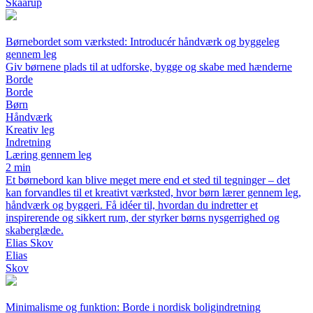
Skaarup
Børnebordet som værksted: Introducér håndværk og byggeleg
gennem leg
Giv børnene plads til at udforske, bygge og skabe med hænderne
Borde
Borde
Børn
Håndværk
Kreativ leg
Indretning
Læring gennem leg
2 min
Et børnebord kan blive meget mere end et sted til tegninger – det
kan forvandles til et kreativt værksted, hvor børn lærer gennem leg,
håndværk og byggeri. Få idéer til, hvordan du indretter et
inspirerende og sikkert rum, der styrker børns nysgerrighed og
skaberglæde.
Elias Skov
Elias
Skov
Minimalisme og funktion: Borde i nordisk boligindretning