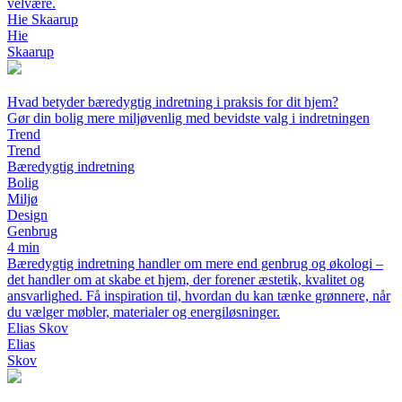
velvære.
Hie Skaarup
Hie
Skaarup
Hvad betyder bæredygtig indretning i praksis for dit hjem?
Gør din bolig mere miljøvenlig med bevidste valg i indretningen
Trend
Trend
Bæredygtig indretning
Bolig
Miljø
Design
Genbrug
4 min
Bæredygtig indretning handler om mere end genbrug og økologi –
det handler om at skabe et hjem, der forener æstetik, kvalitet og
ansvarlighed. Få inspiration til, hvordan du kan tænke grønnere, når
du vælger møbler, materialer og energiløsninger.
Elias Skov
Elias
Skov