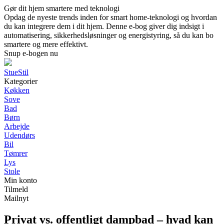
Gør dit hjem smartere med teknologi
Opdag de nyeste trends inden for smart home-teknologi og hvordan
du kan integrere dem i dit hjem. Denne e-bog giver dig indsigt i
automatisering, sikkerhedsløsninger og energistyring, så du kan bo
smartere og mere effektivt.
Snup e-bogen nu
StueStil
Kategorier
Køkken
Sove
Bad
Børn
Arbejde
Udendørs
Bil
Tømrer
Lys
Stole
Min konto
Tilmeld
Mailnyt
Privat vs. offentligt dampbad – hvad kan