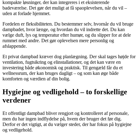
kompakte løsninger, der kan integreres i et eksisterende
badeværelse. Det gør det muligt at få spaoplevelsen, når du vil –
uden at forlade hjemmet.
Fordelen er fleksibiliteten. Du bestemmer selv, hvornår du vil bruge
dampbadet, hvor længe, og hvordan du vil indrette det. Du kan
vælge duft, lys og temperatur efter humør, og du slipper for at dele
rummet med andre. Det gør oplevelsen mere personlig og
afslappende.
Et privat dampbad kræver dog planlægning. Der skal tages højde for
ventilation, fugtsikring og elinstallationer, og det kan være en
investering både økonomisk og praktisk. Til gengæld får du et
wellnessrum, der kan bruges dagligt – og som kan øge både
komforten og værdien af din bolig.
Hygiejne og vedligehold – to forskellige
verdener
Et offentligt dampbad bliver rengjort og kontrolleret af personale,
men du har ingen indflydelse på, hvem der bruger det før dig.
Derfor er det vigtigt, at du vælger steder, der har fokus på hygiejne
og vedligehold.