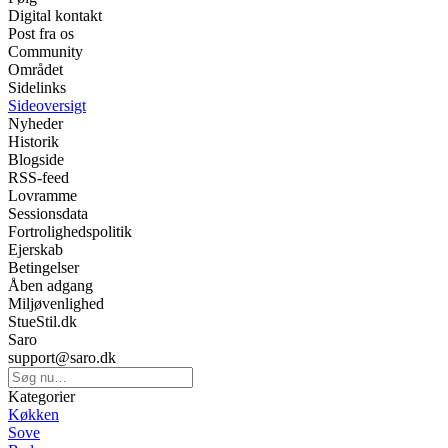
Digital kontakt
Post fra os
Community
Området
Sidelinks
Sideoversigt
Nyheder
Historik
Blogside
RSS-feed
Lovramme
Sessionsdata
Fortrolighedspolitik
Ejerskab
Betingelser
Åben adgang
Miljøvenlighed
StueStil.dk
Saro
support@saro.dk
Kategorier
Køkken
Sove