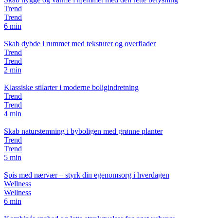
Trend
Trend
6 min
Skab dybde i rummet med teksturer og overflader
Trend
Trend
2 min
Klassiske stilarter i moderne boligindretning
Trend
Trend
4 min
Skab naturstemning i byboligen med grønne planter
Trend
Trend
5 min
Spis med nærvær – styrk din egenomsorg i hverdagen
Wellness
Wellness
6 min