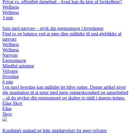
Privat vs. offentligt dampbad – hvad kan du lære af forskellene?
Wellness
Wellness
3 min
Spis med nærvær – styrk din egenomsorg i hverdagen
Find ro og balance ved at gøre dine måltider til små øjeblikke af
nærvær
Wellness
Wellness
Nærvær
Egenomsorg
Mindful spisning
Velvære
Hverdag
6 min
I en travl hverdag kan måltider let blive rutine. Denne artikel giver
dig inspiration til at spise med mere opmærksomhed og sanselighed
– så du styrker din egenomsorg og skaber ro midt i dagens tempo.
Elias Skov
Elias
Skov
Kombinér spabad og lette strækøvelser for øget velvære