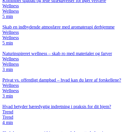
Kombinér spabad og lette strækøvelser for øget velvære
Wellness
Wellness
5 min
Skab en indbydende atmosfære med aromaterapi derhjemme
Wellness
Wellness
5 min
Naturinspireret wellness – skab ro med materialer og farver
Wellness
Wellness
3 min
Privat vs. offentligt dampbad – hvad kan du lære af forskellene?
Wellness
Wellness
3 min
Hvad betyder bæredygtig indretning i praksis for dit hjem?
Trend
Trend
4 min