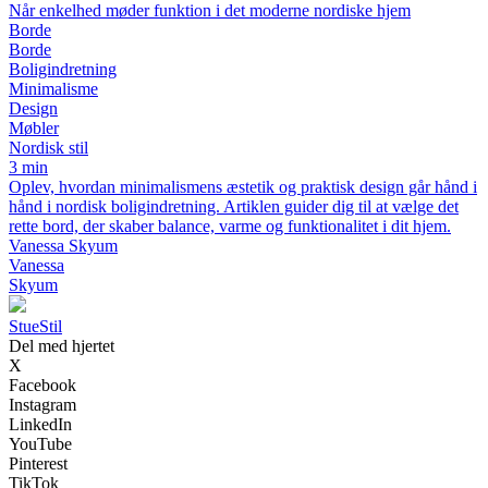
Når enkelhed møder funktion i det moderne nordiske hjem
Borde
Borde
Boligindretning
Minimalisme
Design
Møbler
Nordisk stil
3 min
Oplev, hvordan minimalismens æstetik og praktisk design går hånd i
hånd i nordisk boligindretning. Artiklen guider dig til at vælge det
rette bord, der skaber balance, varme og funktionalitet i dit hjem.
Vanessa Skyum
Vanessa
Skyum
StueStil
Del med hjertet
X
Facebook
Instagram
LinkedIn
YouTube
Pinterest
TikTok