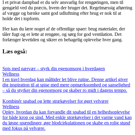
I et privat dampbad er du selv ansvarlig for rengøringen, men til
gengæld ved du præcis, hvem der bruger det. Regelmæssig aftørring
af vægge og bænke samt god udluftning efter brug er nok til at
holde det i topform.
Her kan du lære noget af de offentlige spaer: brug materialer, der
tåler fugt og er lette at rengøre, og sørg for god ventilation. Det
forlænger levetiden og sikrer en behagelig oplevelse hver gang.
Læs også:
Spis med nærvær – styrk din egenomsorg i hverdagen
Wellness
I en travl hverdag kan måltider let blive rutine. Denne artikel giver
dig inspiration til at spise med mere opmærksomhed og sanselighed
– så du styrker din egenomsorg og skaber ro midt i dagens tempo.
Kombinér spabad og lette strækøvelser for øget velvære
Wellness
Oplev, hvordan du kan forvandle dit spabad til en helhedsoplevelse
for både krop og sind. Med enkle strækøvelser i det varme vand kan
du løsne spændinger, øge blodcirkulationen og skabe en rolig stund
med fokus på velvære.