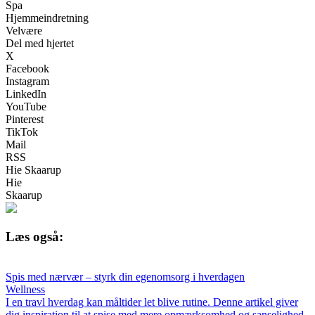
Spa
Hjemmeindretning
Velvære
Del med hjertet
X
Facebook
Instagram
LinkedIn
YouTube
Pinterest
TikTok
Mail
RSS
Hie Skaarup
Hie
Skaarup
Læs også:
Spis med nærvær – styrk din egenomsorg i hverdagen
Wellness
I en travl hverdag kan måltider let blive rutine. Denne artikel giver
dig inspiration til at spise med mere opmærksomhed og sanselighed