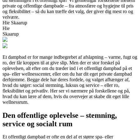
du stemningen i et offentligt spa? Vi gennemgår forskellene mellem
private og offentlige dampbade – fra atmosfære og hygiejne til pris
og fleksibilitet – så du kan træffe det valg, der giver dig mest ro og
velvære.
Hie Skaarup
Hie
Skaarup
Et dampbad er for mange indbegrebet af afslapning – varme, fugt og
ro, der får kroppen til at give slip. Men der er stor forskel på
oplevelsen, alt efter om du træder ind i et offentligt dampbad på et
spa- eller wellnesscenter, eller om du har dit eget private dampbad
derhjemme. Begge dele har deres fordele, og valget afhænger af,
hvad du søger: social stemning, luksus og service – eller ro,
fleksibilitet og privatliv. Her ser vi nærmere på forskellene og på,
hvad du kan lære af dem, hvis du overvejer at skabe dit eget lille
wellnessrum.
Den offentlige oplevelse – stemning,
service og socialt rum
Et offentligt dampbad er ofte en del af et større spa- eller