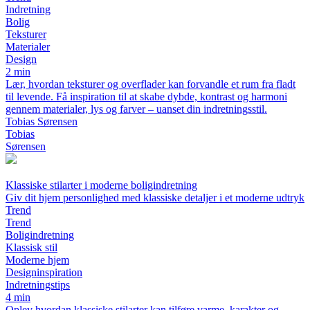
Indretning
Bolig
Teksturer
Materialer
Design
2 min
Lær, hvordan teksturer og overflader kan forvandle et rum fra fladt
til levende. Få inspiration til at skabe dybde, kontrast og harmoni
gennem materialer, lys og farver – uanset din indretningsstil.
Tobias Sørensen
Tobias
Sørensen
Klassiske stilarter i moderne boligindretning
Giv dit hjem personlighed med klassiske detaljer i et moderne udtryk
Trend
Trend
Boligindretning
Klassisk stil
Moderne hjem
Designinspiration
Indretningstips
4 min
Oplev hvordan klassiske stilarter kan tilføre varme, karakter og