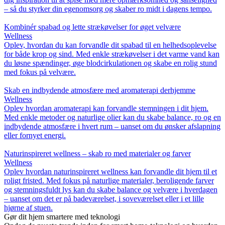
– så du styrker din egenomsorg og skaber ro midt i dagens tempo.
Kombinér spabad og lette strækøvelser for øget velvære
Wellness
Oplev, hvordan du kan forvandle dit spabad til en helhedsoplevelse
for både krop og sind. Med enkle strækøvelser i det varme vand kan
du løsne spændinger, øge blodcirkulationen og skabe en rolig stund
med fokus på velvære.
Skab en indbydende atmosfære med aromaterapi derhjemme
Wellness
Oplev hvordan aromaterapi kan forvandle stemningen i dit hjem.
Med enkle metoder og naturlige olier kan du skabe balance, ro og en
indbydende atmosfære i hvert rum – uanset om du ønsker afslapning
eller fornyet energi.
Naturinspireret wellness – skab ro med materialer og farver
Wellness
Oplev hvordan naturinspireret wellness kan forvandle dit hjem til et
roligt fristed. Med fokus på naturlige materialer, beroligende farver
og stemningsfuldt lys kan du skabe balance og velvære i hverdagen
– uanset om det er på badeværelset, i soveværelset eller i et lille
hjørne af stuen.
Gør dit hjem smartere med teknologi