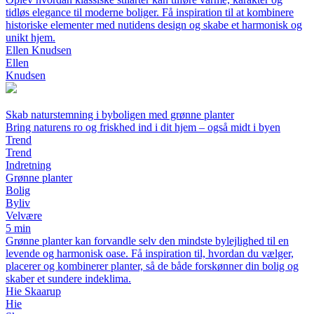
tidløs elegance til moderne boliger. Få inspiration til at kombinere
historiske elementer med nutidens design og skabe et harmonisk og
unikt hjem.
Ellen Knudsen
Ellen
Knudsen
Skab naturstemning i byboligen med grønne planter
Bring naturens ro og friskhed ind i dit hjem – også midt i byen
Trend
Trend
Indretning
Grønne planter
Bolig
Byliv
Velvære
5 min
Grønne planter kan forvandle selv den mindste bylejlighed til en
levende og harmonisk oase. Få inspiration til, hvordan du vælger,
placerer og kombinerer planter, så de både forskønner din bolig og
skaber et sundere indeklima.
Hie Skaarup
Hie