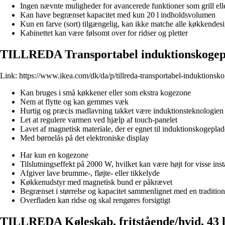
Ingen nævnte muligheder for avancerede funktioner som grill ell
Kan have begrænset kapacitet med kun 20 l indholdsvolumen
Kun en farve (sort) tilgængelig, kan ikke matche alle køkkendes
Kabinettet kan være følsomt over for ridser og pletter
TILLREDA Transportabel induktionskogepl
Link:
https://www.ikea.com/dk/da/p/tillreda-transportabel-induktions
Kan bruges i små køkkener eller som ekstra kogezone
Nem at flytte og kan gemmes væk
Hurtig og præcis madlavning takket være induktionsteknologien
Let at regulere varmen ved hjælp af touch-panelet
Lavet af magnetisk materiale, der er egnet til induktionskogeplad
Med børnelås på det elektroniske display
Har kun en kogezone
Tilslutningseffekt på 2000 W, hvilket kan være højt for visse inst
Afgiver lave brumme-, fløjte- eller tikkelyde
Køkkenudstyr med magnetisk bund er påkrævet
Begrænset i størrelse og kapacitet sammenlignet med en traditio
Overfladen kan ridse og skal rengøres forsigtigt
TILLREDA Køleskab, fritstående/hvid, 43 