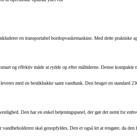
nkluderer en transportabel bordopvaskemaskine. Med dette praktiske a
rt og effektiv måde at rydde op efter måltiderne. Denne kompakte ma
og leveres med en bestikbakke samt vandtank. Den bruger en standard 230
lighed. Den har en enkel betjeningspanel, der gør det nemt for enhv
år vandbeholderen skal genopfyldes. Den er også let at rengøre, da den