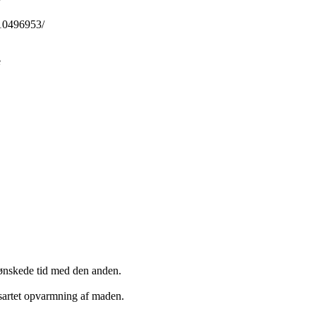
-10496953/
e
 ønskede tid med den anden.
nsartet opvarmning af maden.