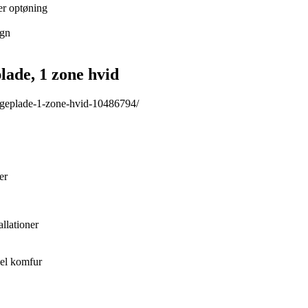
er optøning
ign
ade, 1 zone hvid
kogeplade-1-zone-hvid-10486794/
er
allationer
nel komfur
l