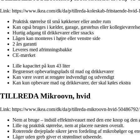
Link:
https://www.ikea.com/dk/da/p/tillreda-koleskab-fritstaende-hvid
Praktisk størrelse til små køkkener eller andre rum
Kan også bruges i kælder, garage, gæstehus eller kollegieværels
Hurtig adgang til drikkevarer eller snacks
Lågen kan monteres i højre eller venstre side
2 års garanti
Leveres med afrimningsbakke
CE-mærket
Lille kapacitet på kun 43 liter
Begrænset opbevaringsplads til mad og drikkevarer
Kan være svært at rengøre indvendigt og udvendigt
Kan kun opbevare mad og drikkevarer, der skal køles ekstra
TILLREDA Mikroovn, hvid
Link:
https://www.ikea.com/dk/da/p/tillreda-mikroovn-hvid-50486792/
Nem at bruge – indstil effektniveauet med den ene knop og den
Lille og praktisk størrelse, nem at placere næsten overalt.
Roterende drejeplade sikrer jævn fordeling af mikrobølger og e
Låger uden greb giver et strømlinet udseende.