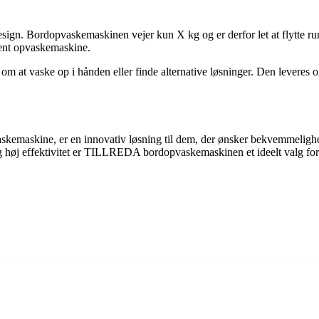
ign. Bordopvaskemaskinen vejer kun X kg og er derfor let at flytte run
anent opvaskemaskine.
aske op i hånden eller finde alternative løsninger. Den leveres også
kemaskine, er en innovativ løsning til dem, der ønsker bekvemmelighe
 høj effektivitet er TILLREDA bordopvaskemaskinen et ideelt valg for a