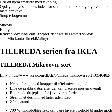
Gør dit hjem smartere med teknologi
Opdag de nyeste trends inden for smart home-teknologi og hvordan du ka
mere effektivt.
Snup e-bogen nu
StueStil
Kategorier
Køkken
Sove
Bad
Børn
Arbejde
Udendørs
Bil
Tømrer
Lys
Stole
Min konto
Tilmeld
Mailnyt
TILLREDA serien fra IKEA
TILLREDA Mikroovn, sort
Link:
https://www.ikea.com/dk/da/p/tillreda-mikroovn-sort-10546482/
Nem at bruge med knapper til effektniveau og tid
Lille og praktisk størrelse, der kan placeres næsten overalt
Roterende drejeplade for jævn varmefordeling
Strømlinet design med låger uden greb
2 års garanti
700 W mikrobølgeeffekt kan være lavere i forhold til andre mode