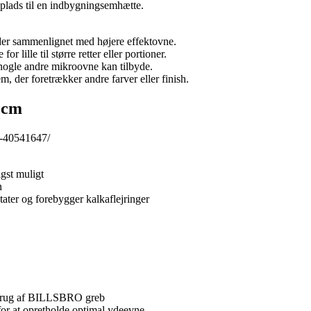
 plads til en indbygningsemhætte.
der sammenlignet med højere effektovne.
 lille til større retter eller portioner.
nogle andre mikroovne kan tilbyde.
, der foretrækker andre farver eller finish.
 cm
e-40541647/
igst muligt
n
tater og forebygger kalkaflejringer
 brug af BILLSBRO greb
or at opretholde optimal ydeevne