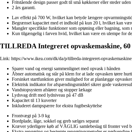
Fritstående design passer godt til små køkkener eller steder uden
2 års garanti.
Lav effekt på 700 W, hvilket kan betyde længere opvarmningsti
Begrænset kapacitet med et indhold på kun 20 l, hvilket kan være for
Mangler specifikke funktioner som optøning eller bagning, som 
Kun tilgængelig i farven hvid, hvilket kan være en ulempe for dem
TILLREDA Integreret opvaskemaskine, 60
Link:
https://www.ikea.com/dk/da/p/tillreda-integreret-opvaskemaskin
Sparer vand og energi sammenlignet med opvask i hånden
Åbner automatisk og står på klem for at lade opvasken tørre hurt
Forsinket startfunktion giver mulighed for at planlægge opvaske
Elektrisk indikator for afspændingsmiddel sikrer gode vaskeresul
Vandstopsystem afslører og stopper lækage
Lydsvag drift med lydniveau på 47 dB
Kapacitet til 13 kuverter
Inkluderet dampspærre for ekstra fugtbeskyttelse
Frontvægt på 3-9 kg
Bordplade, låge, sokkel og greb sælges separat
Kræver yderligere køb af VÅGLIG samlebeslag til fronter ved
Ekstra rengøring og bestemte rengøringsmetoder er nødvendige f