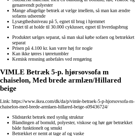
genanvendt polyester
Mange aftagelige betræk at vælge imellem, så man kan ændre
sofaens udseende
Lysægthedsniveau på 5, egnet til brug i hjemmet
Testet til at holde til 30.000 cyklusser, egnet til hverdagsbrug
Produktet sælges separat, så man skal købe sofaen og betrækket
separat
Prisen på 4.100 kr. kan være høj for nogle
Kan ikke tørres i tørretumbler
Kemisk rensning anbefales ved rengøring
VIMLE Betræk 5-p. hjørsovsofa m
chaiselon, Med brede armlæn/Hillared
beige
Link:
https://www.ikea.com/dk/da/p/vimle-betraek-5-p-hjorsovsofa-m-
chaiselon-med-brede-armlaen-hillared-beige-s09436724/
Slidstærkt betræk med synlig struktur
Blandingen af bomuld, polyester, viskose og hør gør betrækket
både funktionelt og smukt
Betrækket er nemt at tage af og vaske