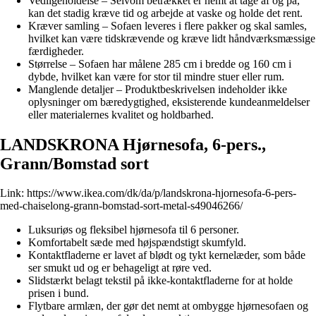
Vedligeholdelse – Selvom betrækket er nemt at tage af og på,
kan det stadig kræve tid og arbejde at vaske og holde det rent.
Kræver samling – Sofaen leveres i flere pakker og skal samles,
hvilket kan være tidskrævende og kræve lidt håndværksmæssige
færdigheder.
Størrelse – Sofaen har målene 285 cm i bredde og 160 cm i
dybde, hvilket kan være for stor til mindre stuer eller rum.
Manglende detaljer – Produktbeskrivelsen indeholder ikke
oplysninger om bæredygtighed, eksisterende kundeanmeldelser
eller materialernes kvalitet og holdbarhed.
LANDSKRONA Hjørnesofa, 6-pers.,
Grann/Bomstad sort
Link:
https://www.ikea.com/dk/da/p/landskrona-hjornesofa-6-pers-
med-chaiselong-grann-bomstad-sort-metal-s49046266/
Luksuriøs og fleksibel hjørnesofa til 6 personer.
Komfortabelt sæde med højspændstigt skumfyld.
Kontaktfladerne er lavet af blødt og tykt kernelæder, som både
ser smukt ud og er behageligt at røre ved.
Slidstærkt belagt tekstil på ikke-kontaktfladerne for at holde
prisen i bund.
Flytbare armlæn, der gør det nemt at ombygge hjørnesofaen og