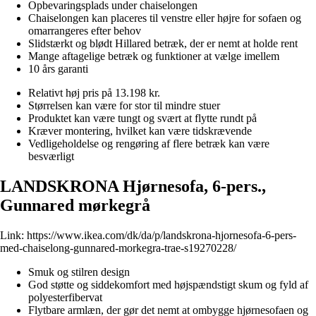
Opbevaringsplads under chaiselongen
Chaiselongen kan placeres til venstre eller højre for sofaen og
omarrangeres efter behov
Slidstærkt og blødt Hillared betræk, der er nemt at holde rent
Mange aftagelige betræk og funktioner at vælge imellem
10 års garanti
Relativt høj pris på 13.198 kr.
Størrelsen kan være for stor til mindre stuer
Produktet kan være tungt og svært at flytte rundt på
Kræver montering, hvilket kan være tidskrævende
Vedligeholdelse og rengøring af flere betræk kan være
besværligt
LANDSKRONA Hjørnesofa, 6-pers.,
Gunnared mørkegrå
Link:
https://www.ikea.com/dk/da/p/landskrona-hjornesofa-6-pers-
med-chaiselong-gunnared-morkegra-trae-s19270228/
Smuk og stilren design
God støtte og siddekomfort med højspændstigt skum og fyld af
polyesterfibervat
Flytbare armlæn, der gør det nemt at ombygge hjørnesofaen og