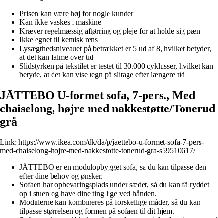
Prisen kan være høj for nogle kunder
Kan ikke vaskes i maskine
Kræver regelmæssig aftørring og pleje for at holde sig pæn
Ikke egnet til kemisk rens
Lysægthedsniveauet på betrækket er 5 ud af 8, hvilket betyder,
at det kan falme over tid
Slidstyrken på tekstilet er testet til 30.000 cyklusser, hvilket kan
betyde, at det kan vise tegn på slitage efter længere tid
JÄTTEBO U-formet sofa, 7-pers., Med
chaiselong, højre med nakkestøtte/Tonerud
grå
Link:
https://www.ikea.com/dk/da/p/jaettebo-u-formet-sofa-7-pers-
med-chaiselong-hojre-med-nakkestotte-tonerud-gra-s59510617/
JÄTTEBO er en modulopbygget sofa, så du kan tilpasse den
efter dine behov og ønsker.
Sofaen har opbevaringsplads under sædet, så du kan få ryddet
op i stuen og have dine ting lige ved hånden.
Modulerne kan kombineres på forskellige måder, så du kan
tilpasse størrelsen og formen på sofaen til dit hjem.