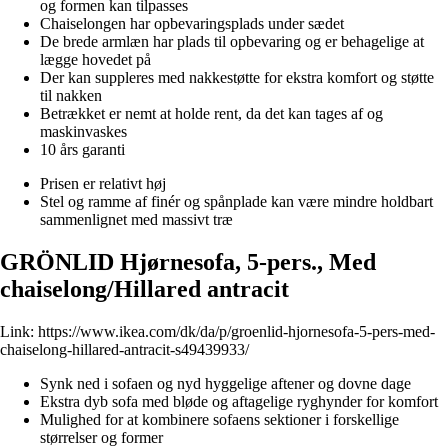
og formen kan tilpasses
Chaiselongen har opbevaringsplads under sædet
De brede armlæn har plads til opbevaring og er behagelige at
lægge hovedet på
Der kan suppleres med nakkestøtte for ekstra komfort og støtte
til nakken
Betrækket er nemt at holde rent, da det kan tages af og
maskinvaskes
10 års garanti
Prisen er relativt høj
Stel og ramme af finér og spånplade kan være mindre holdbart
sammenlignet med massivt træ
GRÖNLID Hjørnesofa, 5-pers., Med
chaiselong/Hillared antracit
Link:
https://www.ikea.com/dk/da/p/groenlid-hjornesofa-5-pers-med-
chaiselong-hillared-antracit-s49439933/
Synk ned i sofaen og nyd hyggelige aftener og dovne dage
Ekstra dyb sofa med bløde og aftagelige ryghynder for komfort
Mulighed for at kombinere sofaens sektioner i forskellige
størrelser og former