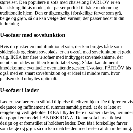
størrelser. Den populære u-sofa med chaiselong FÄRLÖV er en
klassisk og tidløs model, der passer perfekt til både moderne og
traditionelle hjem. Den er tilgængelig i forskellige farver som grå,
beige og grøn, så du kan vælge den variant, der passer bedst til din
indretning.
U-sofaer med sovefunktion
Hvis du ønsker en multifunktionel sofa, der kan bruges både som
siddeplads og ekstra soveplads, er en u-sofa med sovefunktion et godt
valg. IKEA har flere u-sofaer med indbygget sovemekanisme, der
nemt kan foldes ud til en komfortabel seng. Sådan kan du nemt
imødekomme eventuelle overnattende gæster. U-sofaen FÄRLÖV fås
også med en smart sovefunktion og er ideel til mindre rum, hvor
pladsen skal udnyttes optimalt.
U-sofaer i læder
Læder u-sofaer er en stilfuld tilføjelse til ethvert hjem. De tilfører en vis
elegance og raffinement til rummet samtidig med, at de er lette at
rengøre og vedligeholde. IKEA tilbyder flere u-sofaer i læder, herunder
den populære model LANDSKRONA. Denne sofa har et tidløst
design og er fremstillet af holdbart læder. Den fås i forskellige farver
som beige og grøn, så du kan matche den med resten af din indretning.