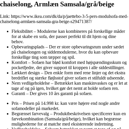
chaiselong, Armlæn Samsala/grå/beige
Link:
https://www.ikea.com/dk/da/p/jaettebo-3-5-pers-modulsofa-med-
chaiselong-armlaen-samsala-gra-beige-s29471387/
Fleksibilitet – Modulerne kan kombineres på forskellige måder
for at skabe en sofa, der passer perfekt til dit hjem og dine
behov.
Opbevaringsplads – Der er store opbevaringsrum under sædet
på chaiselongen og siddemodulerne, hvor du kan opbevare
forskellige ting som tæpper og spil.
Komfort – Sofaen har blød komfort med højspændingsskum og
pocketfjedre, der giver support til kroppen i alle siddestillinger.
Lækkert design – Den enkle form med rene linjer og det ekstra
bredriflet og stærke fløjlsstof giver sofaen et stilfuldt udseende.
Nem vedligeholdelse – Betrækket kan maskinvaskes og er let at
tage af og på igen, hvilket gør det nemt at holde sofaen ren.
Garanti – Der gives 10 års garanti på sofaen.
Pris – Prisen på 14.998 kr. kan være højere end nogle andre
sofamodeller på markedet.
Begrænset farvevalg – Produktbeskrivelsen specificerer kun en
farvekombination (Samsala/grå/beige), hvilket kan begrænse
mulighederne for at matche med eksisterende indretning.