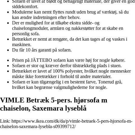
Sofaen er lavet af blødt og behageligt materiale, der giver en god
siddekomfort.
Modulerne kan nemt flyttes rundt uden brug af værktøj, så du
kan ændre indretningen efter behov.
Der er mulighed for at tilkøbe ekstra sidde- og
chaiselongmoduler, armlæn og nakkestøtter for at skabe en
personlig sofa.
Betrækket er nemt at rengøre, da det kan tages af og vaskes i
maskinen.
Du får 10 års garanti på sofaen.
Prisen på JÄTTEBO sofaen kan være høj for nogle købere.
Sofaen er stor og kræver derfor tilstrækkelig plads i stuen.
Betrækket er lavet af 100% polyester, hvilket nogle mennesker
måske ikke foretrækker i forhold til andre materialer.
Sofaen er kun tilgængelig i en bestemt farve, Tonerud grå,
hvilket kan begrænse valgmulighederne for nogle.
VIMLE Betræk 5-pers. hjørsofa m
chaiselon, Saxemara lyseblå
Link:
https://www.ikea.com/dk/da/p/vimle-betraek-5-pers-hjorsofa-m-
chaiselon-saxemara-lysebla-s09399712/