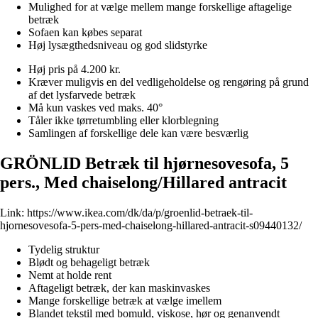
Mulighed for at vælge mellem mange forskellige aftagelige
betræk
Sofaen kan købes separat
Høj lysægthedsniveau og god slidstyrke
Høj pris på 4.200 kr.
Kræver muligvis en del vedligeholdelse og rengøring på grund
af det lysfarvede betræk
Må kun vaskes ved maks. 40°
Tåler ikke tørretumbling eller klorblegning
Samlingen af forskellige dele kan være besværlig
GRÖNLID Betræk til hjørnesovesofa, 5
pers., Med chaiselong/Hillared antracit
Link:
https://www.ikea.com/dk/da/p/groenlid-betraek-til-
hjornesovesofa-5-pers-med-chaiselong-hillared-antracit-s09440132/
Tydelig struktur
Blødt og behageligt betræk
Nemt at holde rent
Aftageligt betræk, der kan maskinvaskes
Mange forskellige betræk at vælge imellem
Blandet tekstil med bomuld, viskose, hør og genanvendt