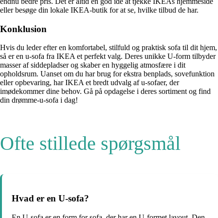
endnu bedre pris. Det er altid en god idé at tjekke IKEAs hjemmeside
eller besøge din lokale IKEA-butik for at se, hvilke tilbud de har.
Konklusion
Hvis du leder efter en komfortabel, stilfuld og praktisk sofa til dit hjem,
så er en u-sofa fra IKEA et perfekt valg. Deres unikke U-form tilbyder
masser af siddepladser og skaber en hyggelig atmosfære i dit
opholdsrum. Uanset om du har brug for ekstra benplads, sovefunktion
eller opbevaring, har IKEA et bredt udvalg af u-sofaer, der
imødekommer dine behov. Gå på opdagelse i deres sortiment og find
din drømme-u-sofa i dag!
Ofte stillede spørgsmål
Hvad er en U-sofa?
En U-sofa er en form for sofa, der har en U-formet layout. Den