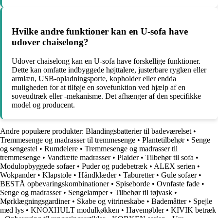
Hvilke andre funktioner kan en U-sofa have
udover chaiselong?
Udover chaiselong kan en U-sofa have forskellige funktioner.
Dette kan omfatte indbyggede højttalere, justerbare ryglæn eller
armlæn, USB-opladningsporte, kopholder eller endda
muligheden for at tilføje en sovefunktion ved hjælp af en
soveudtræk eller -mekanisme. Det afhænger af den specifikke
model og producent.
Andre populære produkter:
Blandingsbatterier til badeværelset
•
Tremmesenge og madrasser til tremmesenge
•
Plantetilbehør
•
Senge
og sengestel
•
Rumdelere
•
Tremmesenge og madrasser til
tremmesenge
•
Vandtætte madrasser
•
Plaider
•
Tilbehør til sofa
•
Modulopbyggede sofaer
•
Puder og pudebetræk
•
ALEX serien
•
Wokpander
•
Klapstole
•
Håndklæder
•
Taburetter
•
Gule sofaer
•
BESTÅ opbevaringskombinationer
•
Spiseborde
•
Ovnfaste fade
•
Senge og madrasser
•
Sengelamper
•
Tilbehør til tøjvask
•
Mørklægningsgardiner
•
Skabe og vitrineskabe
•
Bademåtter
•
Spejle
med lys
•
KNOXHULT modulkøkken
•
Havemøbler
•
KIVIK betræk