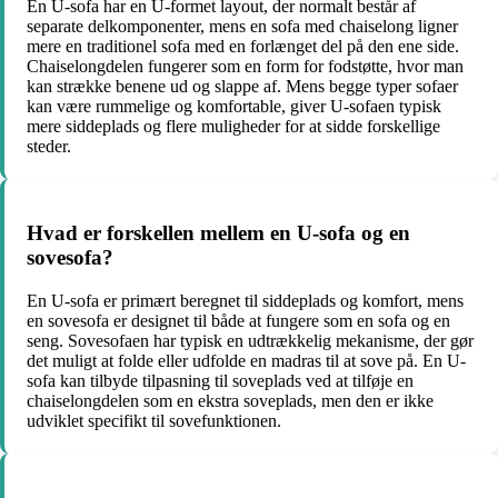
En U-sofa har en U-formet layout, der normalt består af
separate delkomponenter, mens en sofa med chaiselong ligner
mere en traditionel sofa med en forlænget del på den ene side.
Chaiselongdelen fungerer som en form for fodstøtte, hvor man
kan strække benene ud og slappe af. Mens begge typer sofaer
kan være rummelige og komfortable, giver U-sofaen typisk
mere siddeplads og flere muligheder for at sidde forskellige
steder.
Hvad er forskellen mellem en U-sofa og en
sovesofa?
En U-sofa er primært beregnet til siddeplads og komfort, mens
en sovesofa er designet til både at fungere som en sofa og en
seng. Sovesofaen har typisk en udtrækkelig mekanisme, der gør
det muligt at folde eller udfolde en madras til at sove på. En U-
sofa kan tilbyde tilpasning til soveplads ved at tilføje en
chaiselongdelen som en ekstra soveplads, men den er ikke
udviklet specifikt til sovefunktionen.