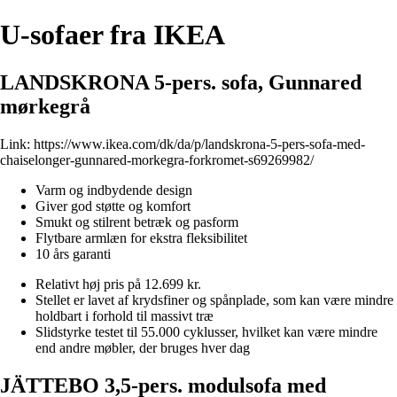
U-sofaer fra IKEA
LANDSKRONA 5-pers. sofa, Gunnared
mørkegrå
Link:
https://www.ikea.com/dk/da/p/landskrona-5-pers-sofa-med-
chaiselonger-gunnared-morkegra-forkromet-s69269982/
Varm og indbydende design
Giver god støtte og komfort
Smukt og stilrent betræk og pasform
Flytbare armlæn for ekstra fleksibilitet
10 års garanti
Relativt høj pris på 12.699 kr.
Stellet er lavet af krydsfiner og spånplade, som kan være mindre
holdbart i forhold til massivt træ
Slidstyrke testet til 55.000 cyklusser, hvilket kan være mindre
end andre møbler, der bruges hver dag
JÄTTEBO 3,5-pers. modulsofa med