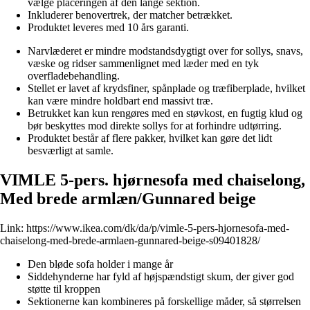
vælge placeringen af den lange sektion.
Inkluderer benovertrek, der matcher betrækket.
Produktet leveres med 10 års garanti.
Narvlæderet er mindre modstandsdygtigt over for sollys, snavs,
væske og ridser sammenlignet med læder med en tyk
overfladebehandling.
Stellet er lavet af krydsfiner, spånplade og træfiberplade, hvilket
kan være mindre holdbart end massivt træ.
Betrukket kan kun rengøres med en støvkost, en fugtig klud og
bør beskyttes mod direkte sollys for at forhindre udtørring.
Produktet består af flere pakker, hvilket kan gøre det lidt
besværligt at samle.
VIMLE 5-pers. hjørnesofa med chaiselong,
Med brede armlæn/Gunnared beige
Link:
https://www.ikea.com/dk/da/p/vimle-5-pers-hjornesofa-med-
chaiselong-med-brede-armlaen-gunnared-beige-s09401828/
Den bløde sofa holder i mange år
Siddehynderne har fyld af højspændstigt skum, der giver god
støtte til kroppen
Sektionerne kan kombineres på forskellige måder, så størrelsen