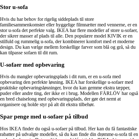
Stor u-sofa
Hvis du har behov for rigelig siddeplads til store
familiesammenkomster eller hyggelige filmnætter med vennerne, er en
stor u-sofa det perfekte valg. IKEA har flere modeller af store u-sofaer,
der sikrer masser af plads til alle. Den populære model KIVIK er en
stilfuld og rummelig u-sofa, der kombinerer komfort med et moderne
design. Du kan vælge mellem forskellige farver som blå og grå, så du
kan tilpasse sofaen til dit rum.
U-sofaer med opbevaring
Hvis du mangler opbevaringsplads i dit rum, er en u-sofa med
opbevaring den perfekte løsning. IKEA har forskellige u-sofaer med
praktiske opbevaringsløsninger, hvor du kan gemme ekstra tæpper,
puder eller andre ting, der ikke er i brug. Modellen FÄRLÖV har også
en bred chaiselong med opbevaringsplads, der gør det nemt at
organisere og holde styr på alt dit ekstra tilbehør.
Spar penge med u-sofaer på tilbud
Hos IKEA finder du også u-sofaer på tilbud. Her kan du få fantastiske
rabatter på udvalgte modeller, så du kan finde din drømme-u-sofa til en