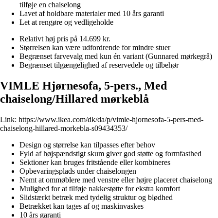
tilføje en chaiselong
Lavet af holdbare materialer med 10 års garanti
Let at rengøre og vedligeholde
Relativt høj pris på 14.699 kr.
Størrelsen kan være udfordrende for mindre stuer
Begrænset farvevalg med kun én variant (Gunnared mørkegrå)
Begrænset tilgængelighed af reservedele og tilbehør
VIMLE Hjørnesofa, 5-pers., Med
chaiselong/Hillared mørkeblå
Link:
https://www.ikea.com/dk/da/p/vimle-hjornesofa-5-pers-med-
chaiselong-hillared-morkebla-s09434353/
Design og størrelse kan tilpasses efter behov
Fyld af højspændstigt skum giver god støtte og formfasthed
Sektioner kan bruges fritstående eller kombineres
Opbevaringsplads under chaiselongen
Nemt at ommøblere med venstre eller højre placeret chaiselong
Mulighed for at tilføje nakkestøtte for ekstra komfort
Slidstærkt betræk med tydelig struktur og blødhed
Betrækket kan tages af og maskinvaskes
10 års garanti