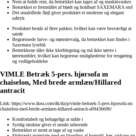
Nem at holde rent, da betrækket kan tages af og maskinvaskes
Betrækket er fremstillet af blødt og holdbart SAXEMARA stof
Det smalriflede fløjl giver produktet et moderne og elegant
udtryk
Produktet består af flere pakker, hvilket kan være besværligt at
samle
Begrænsede farve- og mønstervalg, da betrækket kun findes i
Saxemara lyseblå
Betrækkene tåler ikke klorblegning og må ikke tørres i
tørretumbler, hvilket kan begrænse mulighederne for rengøring
og vedligeholdelse
VIMLE Betræk 5-pers. hjørsofa m
chaiselon, Med brede armlæn/Hillared
antracit
Link:
https://www.ikea.com/dk/da/p/vimle-betraek-5-pers-hjorsofa-m-
chaiselon-med-brede-armlaen-hillared-antracit-s09436696/
Komfortabelt og behageligt at sidde i
Synlig struktur giver et smukt udseende
Betrækket er nemt at tage af og vaske
Slidstærkt materiale med en blanding af bomuld, hør, viskose og