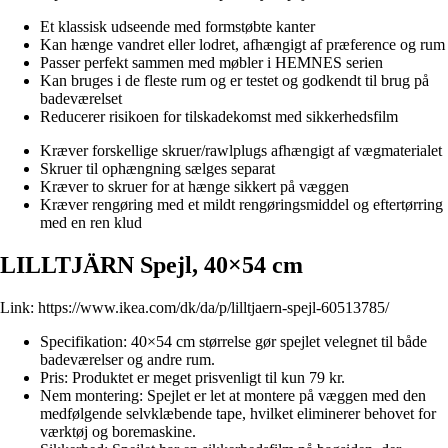
Et klassisk udseende med formstøbte kanter
Kan hænge vandret eller lodret, afhængigt af præference og rum
Passer perfekt sammen med møbler i HEMNES serien
Kan bruges i de fleste rum og er testet og godkendt til brug på
badeværelset
Reducerer risikoen for tilskadekomst med sikkerhedsfilm
Kræver forskellige skruer/rawlplugs afhængigt af vægmaterialet
Skruer til ophængning sælges separat
Kræver to skruer for at hænge sikkert på væggen
Kræver rengøring med et mildt rengøringsmiddel og eftertørring
med en ren klud
LILLTJÄRN Spejl, 40×54 cm
Link:
https://www.ikea.com/dk/da/p/lilltjaern-spejl-60513785/
Specifikation: 40×54 cm størrelse gør spejlet velegnet til både
badeværelser og andre rum.
Pris: Produktet er meget prisvenligt til kun 79 kr.
Nem montering: Spejlet er let at montere på væggen med den
medfølgende selvklæbende tape, hvilket eliminerer behovet for
værktøj og boremaskine.