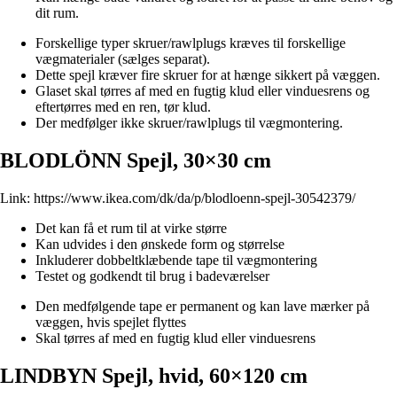
dit rum.
Forskellige typer skruer/rawlplugs kræves til forskellige
vægmaterialer (sælges separat).
Dette spejl kræver fire skruer for at hænge sikkert på væggen.
Glaset skal tørres af med en fugtig klud eller vinduesrens og
eftertørres med en ren, tør klud.
Der medfølger ikke skruer/rawlplugs til vægmontering.
BLODLÖNN Spejl, 30×30 cm
Link:
https://www.ikea.com/dk/da/p/blodloenn-spejl-30542379/
Det kan få et rum til at virke større
Kan udvides i den ønskede form og størrelse
Inkluderer dobbeltklæbende tape til vægmontering
Testet og godkendt til brug i badeværelser
Den medfølgende tape er permanent og kan lave mærker på
væggen, hvis spejlet flyttes
Skal tørres af med en fugtig klud eller vinduesrens
LINDBYN Spejl, hvid, 60×120 cm