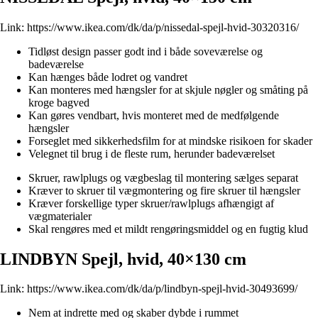
Link:
https://www.ikea.com/dk/da/p/nissedal-spejl-hvid-30320316/
Tidløst design passer godt ind i både soveværelse og
badeværelse
Kan hænges både lodret og vandret
Kan monteres med hængsler for at skjule nøgler og småting på
kroge bagved
Kan gøres vendbart, hvis monteret med de medfølgende
hængsler
Forseglet med sikkerhedsfilm for at mindske risikoen for skader
Velegnet til brug i de fleste rum, herunder badeværelset
Skruer, rawlplugs og vægbeslag til montering sælges separat
Kræver to skruer til vægmontering og fire skruer til hængsler
Kræver forskellige typer skruer/rawlplugs afhængigt af
vægmaterialer
Skal rengøres med et mildt rengøringsmiddel og en fugtig klud
LINDBYN Spejl, hvid, 40×130 cm
Link:
https://www.ikea.com/dk/da/p/lindbyn-spejl-hvid-30493699/
Nem at indrette med og skaber dybde i rummet