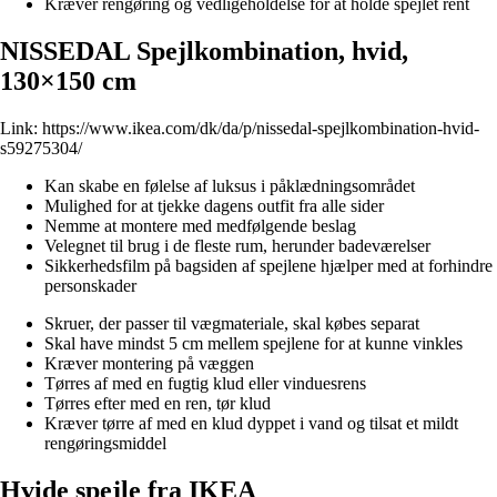
Kræver rengøring og vedligeholdelse for at holde spejlet rent
NISSEDAL Spejlkombination, hvid,
130×150 cm
Link:
https://www.ikea.com/dk/da/p/nissedal-spejlkombination-hvid-
s59275304/
Kan skabe en følelse af luksus i påklædningsområdet
Mulighed for at tjekke dagens outfit fra alle sider
Nemme at montere med medfølgende beslag
Velegnet til brug i de fleste rum, herunder badeværelser
Sikkerhedsfilm på bagsiden af spejlene hjælper med at forhindre
personskader
Skruer, der passer til vægmateriale, skal købes separat
Skal have mindst 5 cm mellem spejlene for at kunne vinkles
Kræver montering på væggen
Tørres af med en fugtig klud eller vinduesrens
Tørres efter med en ren, tør klud
Kræver tørre af med en klud dyppet i vand og tilsat et mildt
rengøringsmiddel
Hvide spejle fra IKEA