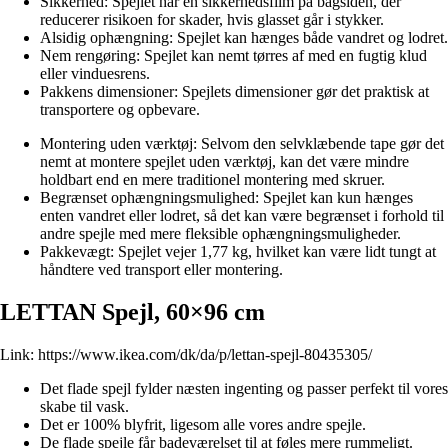
Sikkerhed: Spejlet har en sikkerhedsfilm på bagsiden, der
reducerer risikoen for skader, hvis glasset går i stykker.
Alsidig ophængning: Spejlet kan hænges både vandret og lodret.
Nem rengøring: Spejlet kan nemt tørres af med en fugtig klud
eller vinduesrens.
Pakkens dimensioner: Spejlets dimensioner gør det praktisk at
transportere og opbevare.
Montering uden værktøj: Selvom den selvklæbende tape gør det
nemt at montere spejlet uden værktøj, kan det være mindre
holdbart end en mere traditionel montering med skruer.
Begrænset ophængningsmulighed: Spejlet kan kun hænges
enten vandret eller lodret, så det kan være begrænset i forhold til
andre spejle med mere fleksible ophængningsmuligheder.
Pakkevægt: Spejlet vejer 1,77 kg, hvilket kan være lidt tungt at
håndtere ved transport eller montering.
LETTAN Spejl, 60×96 cm
Link:
https://www.ikea.com/dk/da/p/lettan-spejl-80435305/
Det flade spejl fylder næsten ingenting og passer perfekt til vores
skabe til vask.
Det er 100% blyfrit, ligesom alle vores andre spejle.
De flade spejle får badeværelset til at føles mere rummeligt.