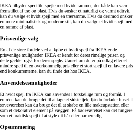
IKEA tilbyder specifikt spejle med hvide rammer, der både kan være
fremstillet af træ og plast. Hvis du ønsker et naturligt og varmt udtryk,
kan du vælge et hvidt spejl med en træramme. Hvis du derimod ønsker
en mere minimalistisk og moderne stil, kan du vælge et hvidt spejl med
en ramme af plast.
Prisvenlige valg
En af de store fordele ved at købe et hvidt spejl fra IKEA er de
prisvenlige muligheder. IKEA er kendt for deres rimelige priser, og
dette gælder også for deres spejle. Uanset om du er på udkig efter et
mindre spejl til en overkommelig pris eller et stort spejl til en lavere pris
end konkurrenterne, kan du finde det hos IKEA.
Anvendelsesmuligheder
Et hvidt spejl fra IKEA kan anvendes i forskellige rum og formål. I
entréen kan du bruge det til at tage et sidste tjek, før du forlader huset. I
soveværelset kan du bruge det til at skabe en lille makeupstation eller
som et dekorativt element på væggen. På badeværelset kan det fungere
som et praktisk spejl til at style dit hår eller barbere dig.
Opsummering