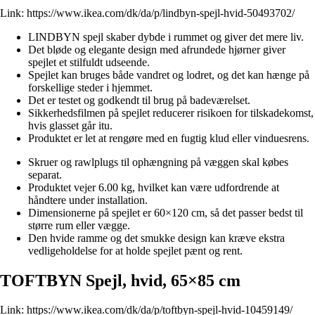
Link:
https://www.ikea.com/dk/da/p/lindbyn-spejl-hvid-50493702/
LINDBYN spejl skaber dybde i rummet og giver det mere liv.
Det bløde og elegante design med afrundede hjørner giver
spejlet et stilfuldt udseende.
Spejlet kan bruges både vandret og lodret, og det kan hænge på
forskellige steder i hjemmet.
Det er testet og godkendt til brug på badeværelset.
Sikkerhedsfilmen på spejlet reducerer risikoen for tilskadekomst,
hvis glasset går itu.
Produktet er let at rengøre med en fugtig klud eller vinduesrens.
Skruer og rawlplugs til ophængning på væggen skal købes
separat.
Produktet vejer 6.00 kg, hvilket kan være udfordrende at
håndtere under installation.
Dimensionerne på spejlet er 60×120 cm, så det passer bedst til
større rum eller vægge.
Den hvide ramme og det smukke design kan kræve ekstra
vedligeholdelse for at holde spejlet pænt og rent.
TOFTBYN Spejl, hvid, 65×85 cm
Link:
https://www.ikea.com/dk/da/p/toftbyn-spejl-hvid-10459149/