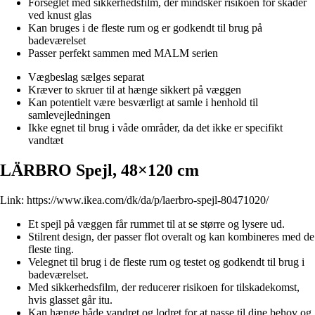
Forseglet med sikkerhedsfilm, der mindsker risikoen for skader
ved knust glas
Kan bruges i de fleste rum og er godkendt til brug på
badeværelset
Passer perfekt sammen med MALM serien
Vægbeslag sælges separat
Kræver to skruer til at hænge sikkert på væggen
Kan potentielt være besværligt at samle i henhold til
samlevejledningen
Ikke egnet til brug i våde områder, da det ikke er specifikt
vandtæt
LÄRBRO Spejl, 48×120 cm
Link:
https://www.ikea.com/dk/da/p/laerbro-spejl-80471020/
Et spejl på væggen får rummet til at se større og lysere ud.
Stilrent design, der passer flot overalt og kan kombineres med de
fleste ting.
Velegnet til brug i de fleste rum og testet og godkendt til brug i
badeværelset.
Med sikkerhedsfilm, der reducerer risikoen for tilskadekomst,
hvis glasset går itu.
Kan hænge både vandret og lodret for at passe til dine behov og