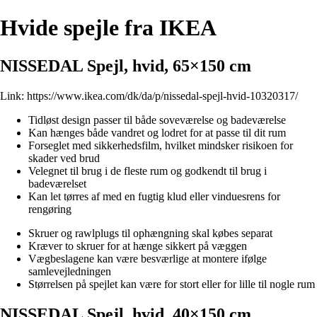
Hvide spejle fra IKEA
NISSEDAL Spejl, hvid, 65×150 cm
Link:
https://www.ikea.com/dk/da/p/nissedal-spejl-hvid-10320317/
Tidløst design passer til både soveværelse og badeværelse
Kan hænges både vandret og lodret for at passe til dit rum
Forseglet med sikkerhedsfilm, hvilket mindsker risikoen for
skader ved brud
Velegnet til brug i de fleste rum og godkendt til brug i
badeværelset
Kan let tørres af med en fugtig klud eller vinduesrens for
rengøring
Skruer og rawlplugs til ophængning skal købes separat
Kræver to skruer for at hænge sikkert på væggen
Vægbeslagene kan være besværlige at montere ifølge
samlevejledningen
Størrelsen på spejlet kan være for stort eller for lille til nogle rum
NISSEDAL Spejl, hvid, 40×150 cm