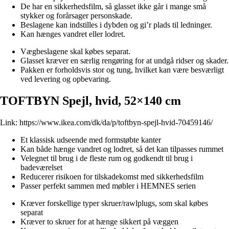
De har en sikkerhedsfilm, så glasset ikke går i mange små
stykker og forårsager personskade.
Beslagene kan indstilles i dybden og gi’r plads til ledninger.
Kan hænges vandret eller lodret.
Vægbeslagene skal købes separat.
Glasset kræver en særlig rengøring for at undgå ridser og skader.
Pakken er forholdsvis stor og tung, hvilket kan være besværligt
ved levering og opbevaring.
TOFTBYN Spejl, hvid, 52×140 cm
Link:
https://www.ikea.com/dk/da/p/toftbyn-spejl-hvid-70459146/
Et klassisk udseende med formstøbte kanter
Kan både hænge vandret og lodret, så det kan tilpasses rummet
Velegnet til brug i de fleste rum og godkendt til brug i
badeværelset
Reducerer risikoen for tilskadekomst med sikkerhedsfilm
Passer perfekt sammen med møbler i HEMNES serien
Kræver forskellige typer skruer/rawlplugs, som skal købes
separat
Kræver to skruer for at hænge sikkert på væggen