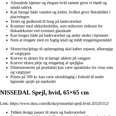
Afrundede hjørner og elegant hvid ramme giver et blødt og
smukt udtryk
Kan hænge både vandret og lodret, hvilket giver fleksibilitet i
placeringen
Testet og godkendt til brug på badeværelset
Kommer med sikkerhedsfilm, som reducerer risikoen for
tilskadekomst ved eventuel glasskade
Kan bruges både på badeværelset og andre steder i hjemmet
Nem at rengøre med en fugtig klud og mildt rengøringsmiddel
Skruer/rawlplugs til ophængning skal købes separat, afhængigt
af vægtypen
Kræver to skruer for at hænge sikkert på væggen
Kræver ekstra pleje og rengøring af spejlglas
Dimensionerne på produktet kan være upraktiske for visse rum
og vægtyper
Prisen på 399 kr. kan være ufordelagtig i forhold til andre
lignende spejle på markedet
NISSEDAL Spejl, hvid, 65×65 cm
Link:
https://www.ikea.com/dk/da/p/nissedal-spejl-hvid-20320312/
Tidløst design passer til stuen og badeværelset