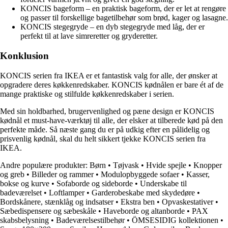
KONCIS bageform – en praktisk bageform, der er let at rengøre
og passer til forskellige bagetilbehør som brød, kager og lasagne.
KONCIS stegegryde – en dyb stegegryde med låg, der er
perfekt til at lave simreretter og gryderetter.
Konklusion
KONCIS serien fra IKEA er et fantastisk valg for alle, der ønsker at
opgradere deres køkkenredskaber. KONCIS kødnålen er bare ét af de
mange praktiske og stilfulde køkkenredskaber i serien.
Med sin holdbarhed, brugervenlighed og pæne design er KONCIS
kødnål et must-have-værktøj til alle, der elsker at tilberede kød på den
perfekte måde. Så næste gang du er på udkig efter en pålidelig og
prisvenlig kødnål, skal du helt sikkert tjekke KONCIS serien fra
IKEA.
Andre populære produkter:
Børn
•
Tøjvask
•
Hvide spejle
•
Knopper
og greb
•
Billeder og rammer
•
Modulopbyggede sofaer
•
Kasser,
bokse og kurve
•
Sofaborde og sideborde
•
Underskabe til
badeværelset
•
Loftlamper
•
Garderobeskabe med skydedøre
•
Bordskånere, stænklåg og indsatser
•
Ekstra ben
•
Opvaskestativer
•
Sæbedispensere og sæbeskåle
•
Haveborde og altanborde
•
PAX
skabsbelysning
•
Badeværelsestilbehør
•
ÖMSESIDIG kollektionen
•