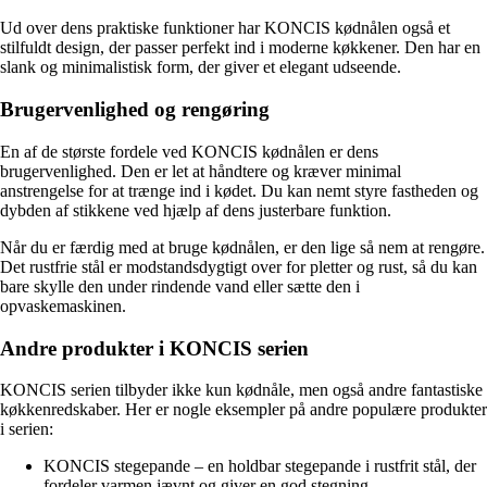
Ud over dens praktiske funktioner har KONCIS kødnålen også et
stilfuldt design, der passer perfekt ind i moderne køkkener. Den har en
slank og minimalistisk form, der giver et elegant udseende.
Brugervenlighed og rengøring
En af de største fordele ved KONCIS kødnålen er dens
brugervenlighed. Den er let at håndtere og kræver minimal
anstrengelse for at trænge ind i kødet. Du kan nemt styre fastheden og
dybden af stikkene ved hjælp af dens justerbare funktion.
Når du er færdig med at bruge kødnålen, er den lige så nem at rengøre.
Det rustfrie stål er modstandsdygtigt over for pletter og rust, så du kan
bare skylle den under rindende vand eller sætte den i
opvaskemaskinen.
Andre produkter i KONCIS serien
KONCIS serien tilbyder ikke kun kødnåle, men også andre fantastiske
køkkenredskaber. Her er nogle eksempler på andre populære produkter
i serien:
KONCIS stegepande – en holdbar stegepande i rustfrit stål, der
fordeler varmen jævnt og giver en god stegning.