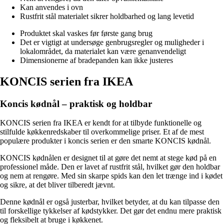
Kan anvendes i ovn
Rustfrit stål materialet sikrer holdbarhed og lang levetid
Produktet skal vaskes før første gang brug
Det er vigtigt at undersøge genbrugsregler og muligheder i
lokalområdet, da materialet kan være genanvendeligt
Dimensionerne af bradepanden kan ikke justeres
KONCIS serien fra IKEA
Koncis kødnål – praktisk og holdbar
KONCIS serien fra IKEA er kendt for at tilbyde funktionelle og
stilfulde køkkenredskaber til overkommelige priser. Et af de mest
populære produkter i koncis serien er den smarte KONCIS kødnål.
KONCIS kødnålen er designet til at gøre det nemt at stege kød på en
professionel måde. Den er lavet af rustfrit stål, hvilket gør den holdbar
og nem at rengøre. Med sin skarpe spids kan den let trænge ind i kødet
og sikre, at det bliver tilberedt jævnt.
Denne kødnål er også justerbar, hvilket betyder, at du kan tilpasse den
til forskellige tykkelser af kødstykker. Det gør det endnu mere praktisk
og fleksibelt at bruge i køkkenet.