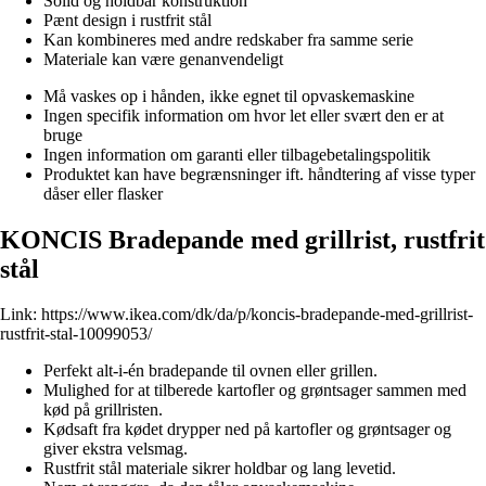
Solid og holdbar konstruktion
Pænt design i rustfrit stål
Kan kombineres med andre redskaber fra samme serie
Materiale kan være genanvendeligt
Må vaskes op i hånden, ikke egnet til opvaskemaskine
Ingen specifik information om hvor let eller svært den er at
bruge
Ingen information om garanti eller tilbagebetalingspolitik
Produktet kan have begrænsninger ift. håndtering af visse typer
dåser eller flasker
KONCIS Bradepande med grillrist, rustfrit
stål
Link:
https://www.ikea.com/dk/da/p/koncis-bradepande-med-grillrist-
rustfrit-stal-10099053/
Perfekt alt-i-én bradepande til ovnen eller grillen.
Mulighed for at tilberede kartofler og grøntsager sammen med
kød på grillristen.
Kødsaft fra kødet drypper ned på kartofler og grøntsager og
giver ekstra velsmag.
Rustfrit stål materiale sikrer holdbar og lang levetid.