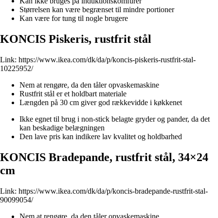
Kan ikke bruges på induktionskomfurer
Størrelsen kan være begrænset til mindre portioner
Kan være for tung til nogle brugere
KONCIS Piskeris, rustfrit stål
Link:
https://www.ikea.com/dk/da/p/koncis-piskeris-rustfrit-stal-
10225952/
Nem at rengøre, da den tåler opvaskemaskine
Rustfrit stål er et holdbart materiale
Længden på 30 cm giver god rækkevidde i køkkenet
Ikke egnet til brug i non-stick belagte gryder og pander, da det
kan beskadige belægningen
Den lave pris kan indikere lav kvalitet og holdbarhed
KONCIS Bradepande, rustfrit stål, 34×24
cm
Link:
https://www.ikea.com/dk/da/p/koncis-bradepande-rustfrit-stal-
90099054/
Nem at rengøre, da den tåler opvaskemaskine