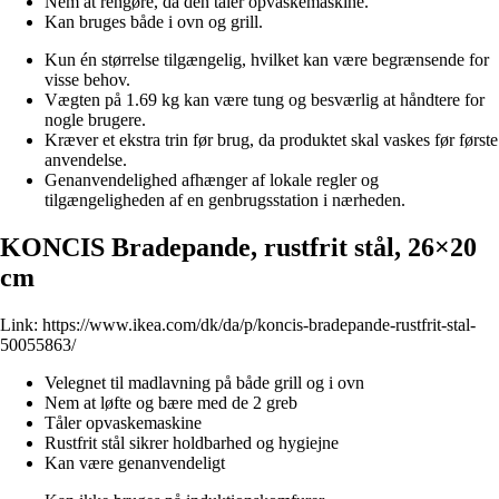
Nem at rengøre, da den tåler opvaskemaskine.
Kan bruges både i ovn og grill.
Kun én størrelse tilgængelig, hvilket kan være begrænsende for
visse behov.
Vægten på 1.69 kg kan være tung og besværlig at håndtere for
nogle brugere.
Kræver et ekstra trin før brug, da produktet skal vaskes før første
anvendelse.
Genanvendelighed afhænger af lokale regler og
tilgængeligheden af en genbrugsstation i nærheden.
KONCIS Bradepande, rustfrit stål, 26×20
cm
Link:
https://www.ikea.com/dk/da/p/koncis-bradepande-rustfrit-stal-
50055863/
Velegnet til madlavning på både grill og i ovn
Nem at løfte og bære med de 2 greb
Tåler opvaskemaskine
Rustfrit stål sikrer holdbarhed og hygiejne
Kan være genanvendeligt