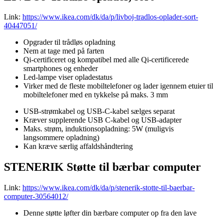
Link:
https://www.ikea.com/dk/da/p/livboj-tradlos-oplader-sort-
40447051/
Opgrader til trådløs opladning
Nem at tage med på farten
Qi-certificeret og kompatibel med alle Qi-certificerede
smartphones og enheder
Led-lampe viser opladestatus
Virker med de fleste mobiltelefoner og lader igennem etuier til
mobiltelefoner med en tykkelse på maks. 3 mm
USB-strømkabel og USB-C-kabel sælges separat
Kræver supplerende USB C-kabel og USB-adapter
Maks. strøm, induktionsopladning: 5W (muligvis
langsommere opladning)
Kan kræve særlig affaldshåndtering
STENERIK Støtte til bærbar computer
Link:
https://www.ikea.com/dk/da/p/stenerik-stotte-til-baerbar-
computer-30564012/
Denne støtte løfter din bærbare computer op fra den lave