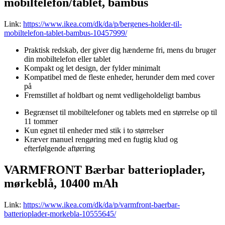
mobiltelefon/tablet, bambus
Link:
https://www.ikea.com/dk/da/p/bergenes-holder-til-
mobiltelefon-tablet-bambus-10457999/
Praktisk redskab, der giver dig hænderne fri, mens du bruger
din mobiltelefon eller tablet
Kompakt og let design, der fylder minimalt
Kompatibel med de fleste enheder, herunder dem med cover
på
Fremstillet af holdbart og nemt vedligeholdeligt bambus
Begrænset til mobiltelefoner og tablets med en størrelse op til
11 tommer
Kun egnet til enheder med stik i to størrelser
Kræver manuel rengøring med en fugtig klud og
efterfølgende aftørring
VARMFRONT Bærbar batterioplader,
mørkeblå, 10400 mAh
Link:
https://www.ikea.com/dk/da/p/varmfront-baerbar-
batterioplader-morkebla-10555645/