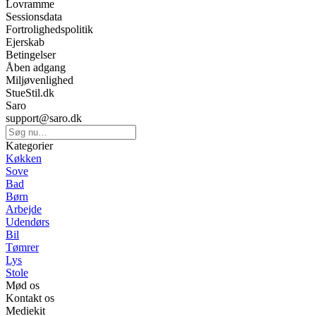
Lovramme
Sessionsdata
Fortrolighedspolitik
Ejerskab
Betingelser
Åben adgang
Miljøvenlighed
StueStil.dk
Saro
support@saro.dk
Kategorier
Køkken
Sove
Bad
Børn
Arbejde
Udendørs
Bil
Tømrer
Lys
Stole
Mød os
Kontakt os
Mediekit