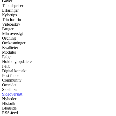
Gaver
Tilbudspriser
Erfaringer
Købetips
Trin for trin
Videoarkiv
Bruger
Min oversigt
Ordning
Omkostninger
Kvaliteter
Moduler
Følge
Hold dig opdateret
Følg
Digital kontakt
Post fra os
Community
Området
Sidelinks
Sideoversigt
Nyheder
Historik
Blogside
RSS-feed