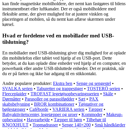
kan finde magnetiske mobilholdere, der nemt kan fastgøres til bilens
instrumentbræt eller luftkanaler. Der er også mobilholdere med
fleksible arme, der giver mulighed for at justere vinklen og
placeringen af mobilen, så du nemt kan aflæse skærmen under
kørsel.
Hvad er fordelene ved en mobillader med USB-
tilslutning?
En mobillader med USB-tilslutning giver dig mulighed for at oplade
din mobiltelefon eller tablet ved hjælp af en USB-port. Dette
betyder, at du kan oplade dine enheder ved hjælp af en computer, en
powerbank eller andre USB-tilsluttede enheder. Det er praktisk, når
du er på farten og ikke har adgang til en stikkontakt.
Andre populære produkter:
Ekstra ben
•
Senge og sengestel
•
SVALKA serien
•
Taburetter og trappestiger
•
TOSTERÖ serien
•
Fleeceplaider
•
TROFAST legetøjsopbevaringsserien
•
Skåle
•
Dørmåtter
•
Parasoller og parasolfødder
•
Sæt
•
PAX
skabsbelysning
•
BROR kombinationer
•
Tøjstativer og
bøjlestænger
•
Caféborde
•
VARIERA serien
•
Tæpper
•
Babyaktivitetscenter, legetæpper og uroer
•
Kommoder
•
Makeup-
opbevaring
•
Havearbejde
•
Tæpper til børn
•
Tilbehør til
KNOXHULT
•
Topmadrasser
•
Senge 140×200
•
Små håndklæder