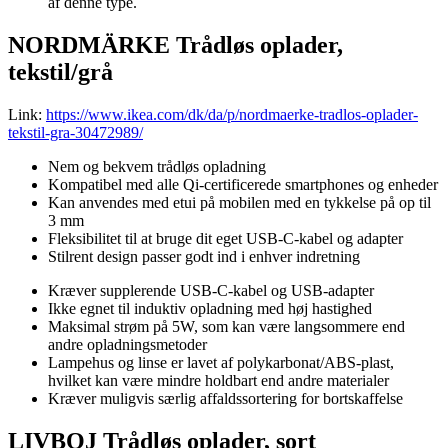
af denne type.
NORDMÄRKE Trådløs oplader,
tekstil/grå
Link:
https://www.ikea.com/dk/da/p/nordmaerke-tradlos-oplader-
tekstil-gra-30472989/
Nem og bekvem trådløs opladning
Kompatibel med alle Qi-certificerede smartphones og enheder
Kan anvendes med etui på mobilen med en tykkelse på op til
3 mm
Fleksibilitet til at bruge dit eget USB-C-kabel og adapter
Stilrent design passer godt ind i enhver indretning
Kræver supplerende USB-C-kabel og USB-adapter
Ikke egnet til induktiv opladning med høj hastighed
Maksimal strøm på 5W, som kan være langsommere end
andre opladningsmetoder
Lampehus og linse er lavet af polykarbonat/ABS-plast,
hvilket kan være mindre holdbart end andre materialer
Kræver muligvis særlig affaldssortering for bortskaffelse
LIVBOJ Trådløs oplader, sort