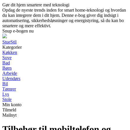
Gør dit hjem smartere med teknologi
Opdag de nyeste trends inden for smart home-teknologi og hvordan
du kan integrere dem i dit hjem. Denne e-bog giver dig indsigt i
automatisering, sikkerhedsløsninger og energistyring, så du kan bo
smartere og mere effektivt.
Snup e-bogen nu
StueStil
Kategorier
Køkken
Sove
Bad
Børn
Arbejde
Udendørs
Bil
Tømrer
Lys
Stole
Min konto
Tilmeld
Mailnyt
Tilbehør til mobiltelefon og