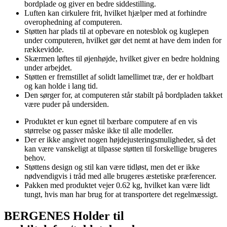
bordplade og giver en bedre siddestilling.
Luften kan cirkulere frit, hvilket hjælper med at forhindre
overophedning af computeren.
Støtten har plads til at opbevare en notesblok og kuglepen
under computeren, hvilket gør det nemt at have dem inden for
rækkevidde.
Skærmen løftes til øjenhøjde, hvilket giver en bedre holdning
under arbejdet.
Støtten er fremstillet af solidt lamellimet træ, der er holdbart
og kan holde i lang tid.
Den sørger for, at computeren står stabilt på bordpladen takket
være puder på undersiden.
Produktet er kun egnet til bærbare computere af en vis
størrelse og passer måske ikke til alle modeller.
Der er ikke angivet nogen højdejusteringsmuligheder, så det
kan være vanskeligt at tilpasse støtten til forskellige brugeres
behov.
Støttens design og stil kan være tidløst, men det er ikke
nødvendigvis i tråd med alle brugeres æstetiske præferencer.
Pakken med produktet vejer 0.62 kg, hvilket kan være lidt
tungt, hvis man har brug for at transportere det regelmæssigt.
BERGENES Holder til