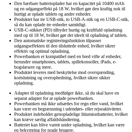
Den bærbare batterioplader har en kapacitet på 10400 mAh
og en udgangseffekt på 18 W, hvilket gør den kraftig nok til
hurtigt at oplade tablets og andre enheder.
Produktet har tre USB-stik, to USB-A-stik og en USB-C-stik,
så du kan oplade tre enheder samtidigt.
USB-C-stikket (PD) tilbyder hurtig og kraftfuld opladning
med op til 18 W, hvilket gør det ideelt til opladning af tablets.
Den automatiske registreringsfunktion tilpasser
udgangseffekten til den tilsluttede enhed, hvilket sikrer
effektiv og optimal opladning.
Powerbanken er kompatibel med en bred vifte af enheder,
herunder smartphones, tablets, spillekonsoller, iPads, e-
bogslæsere og mere.
Produktet leveres med beskyttelse mod overspænding,
kortslutning og overophedning, hvilket sikrer sikker
opladning.
Adapter til opladning medfølger ikke, så du skal have en
separat adapter for at oplade powerbanken.
Powerbanken må ikke udsættes for regn eller vand, hvilket
kan være en begrænsning i udendørs- eller rejseaktiviteter.
Produktet indeholder genopladelige litiumionbatterier, hvilket
kan kræve særlig affaldshåndtering.
Batteriet kan blive varmt under opladning, hvilket kan være
en bekymring for nogle brugere.