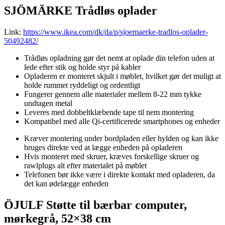
SJÖMÄRKE Trådløs oplader
Link:
https://www.ikea.com/dk/da/p/sjoemaerke-tradlos-oplader-
50492482/
Trådløs opladning gør det nemt at oplade din telefon uden at
lede efter stik og holde styr på kabler
Opladeren er monteret skjult i møblet, hvilket gør det muligt at
holde rummet ryddeligt og ordentligt
Fungerer gennem alle materialer mellem 8-22 mm tykke
undtagen metal
Leveres med dobbeltklæbende tape til nem montering
Kompatibel med alle Qi-certificerede smartphones og enheder
Kræver montering under bordpladen eller hylden og kan ikke
bruges direkte ved at lægge enheden på opladeren
Hvis monteret med skruer, kræves forskellige skruer og
rawlplugs alt efter materialet på møblet
Telefonen bør ikke være i direkte kontakt med opladeren, da
det kan ødelægge enheden
ÖJULF Støtte til bærbar computer,
mørkegrå, 52×38 cm