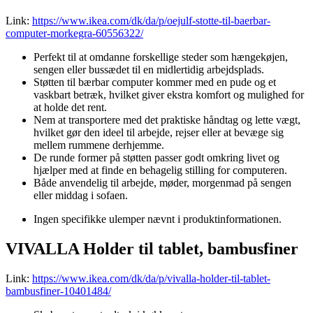
Link:
https://www.ikea.com/dk/da/p/oejulf-stotte-til-baerbar-
computer-morkegra-60556322/
Perfekt til at omdanne forskellige steder som hængekøjen,
sengen eller bussædet til en midlertidig arbejdsplads.
Støtten til bærbar computer kommer med en pude og et
vaskbart betræk, hvilket giver ekstra komfort og mulighed for
at holde det rent.
Nem at transportere med det praktiske håndtag og lette vægt,
hvilket gør den ideel til arbejde, rejser eller at bevæge sig
mellem rummene derhjemme.
De runde former på støtten passer godt omkring livet og
hjælper med at finde en behagelig stilling for computeren.
Både anvendelig til arbejde, møder, morgenmad på sengen
eller middag i sofaen.
Ingen specifikke ulemper nævnt i produktinformationen.
VIVALLA Holder til tablet, bambusfiner
Link:
https://www.ikea.com/dk/da/p/vivalla-holder-til-tablet-
bambusfiner-10401484/