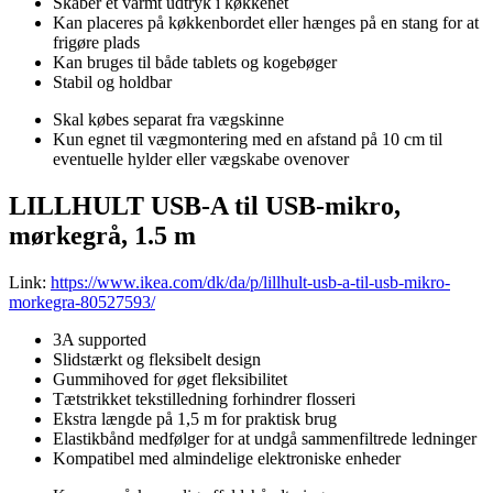
Skaber et varmt udtryk i køkkenet
Kan placeres på køkkenbordet eller hænges på en stang for at
frigøre plads
Kan bruges til både tablets og kogebøger
Stabil og holdbar
Skal købes separat fra vægskinne
Kun egnet til vægmontering med en afstand på 10 cm til
eventuelle hylder eller vægskabe ovenover
LILLHULT USB-A til USB-mikro,
mørkegrå, 1.5 m
Link:
https://www.ikea.com/dk/da/p/lillhult-usb-a-til-usb-mikro-
morkegra-80527593/
3A supported
Slidstærkt og fleksibelt design
Gummihoved for øget fleksibilitet
Tætstrikket tekstilledning forhindrer flosseri
Ekstra længde på 1,5 m for praktisk brug
Elastikbånd medfølger for at undgå sammenfiltrede ledninger
Kompatibel med almindelige elektroniske enheder