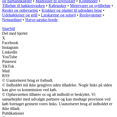
og hårhåndklæder
•
Madrasser til sovesofaer
•
Kommoder
•
Tilbehør til køkkenvasken
•
Køletasker
•
Metervarer og sytilbehør
•
Reoler og opbevaring
•
Krukker og planter til udendørs brug
•
Udekøkkener og grill
•
Læskærme og solsejl
•
Reolsystemer
•
Netgardiner
•
Hæve-sænke-borde
StueStil
Del med hjertet
X
Facebook
Instagram
LinkedIn
YouTube
Pinterest
TikTok
Mail
RSS
© Uautoriseret brug er forbudt.
© Indholdet må ikke gengives uden tilladelse. Nogle links på siden
kan give os kommission ved køb.
© Ophavsretten tilhører os og alt indhold er beskyttet. Vi
samarbejder med udvalgte partnere og kan modtage provision ved
køb foretaget gennem vores links. Uautoriseret brug af indholdet er
ikke tilladt.
Publikationer