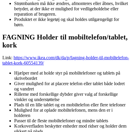
Strømbanken må ikke ændres, afmonteres eller åbnes, hvilket
betyder, at der ikke er mulighed for vedligeholdelse eller
reparation af brugeren.
Produktet er ikke legetøj og skal holdes utilgængeligt for
børn.
FAGNING Holder til mobiltelefon/tablet,
kork
Link:
https://www.ikea.com/dk/da/p/fagning-holder-til-mobiltelefon-
tablet-kork-60554139/
Hjælper med at holde styr på mobiltelefoner og tablets på
skrivebordet
Giver mulighed for at placere telefon eller tablet både lodret
og vandret
Rillerne med forskellige dybder giver valg af forskellige
vinkler og understøttelse
Plads til en lille tablet og en mobiltelefon eller flere telefoner
Mulighed for at oplade mobiltelefonen, mens den er i
holderen
Passer til de fleste mobiltelefoner og mindre tablets
Korkoverfladen beskytter enheder mod ridser og holder dem
sikkert på plads