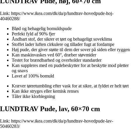
LUNDTRAV Pude, høj, 60×70 cm
Link:
https://www.ikea.com/dk/da/p/lundtrav-hovedpude-hoj-
40460288/
Blød og behagelig bomuldspude
Perfekt fyld af 90% fjer
Åndbart stof, der sikrer et tørt og behageligt soveklima
Stoffet lader luften cirkulere og tillader fugt at fordampe
Høj pude, der giver støtte til dem der sover på siden eller ryggen
Kan maskinvaskes ved 60°, dræber støvmider
Testet for brændbarhed og overholder standarder
Kan suppleres med en pudebeskytter for at beskytte mod pletter
og snavs
Lavet af 100% bomuld
Kræver tørretumbling efter vask for at sikre, at fyldet er helt tørt
Kan ikke stryges eller kemisk renses
Tåler ikke klorblegning
LUNDTRAV Pude, lav, 60×70 cm
Link:
https://www.ikea.com/dk/da/p/lundtrav-hovedpude-lav-
50460283/