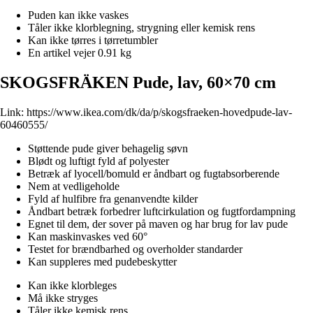
Puden kan ikke vaskes
Tåler ikke klorblegning, strygning eller kemisk rens
Kan ikke tørres i tørretumbler
En artikel vejer 0.91 kg
SKOGSFRÄKEN Pude, lav, 60×70 cm
Link:
https://www.ikea.com/dk/da/p/skogsfraeken-hovedpude-lav-
60460555/
Støttende pude giver behagelig søvn
Blødt og luftigt fyld af polyester
Betræk af lyocell/bomuld er åndbart og fugtabsorberende
Nem at vedligeholde
Fyld af hulfibre fra genanvendte kilder
Åndbart betræk forbedrer luftcirkulation og fugtfordampning
Egnet til dem, der sover på maven og har brug for lav pude
Kan maskinvaskes ved 60°
Testet for brændbarhed og overholder standarder
Kan suppleres med pudebeskytter
Kan ikke klorbleges
Må ikke stryges
Tåler ikke kemisk rens