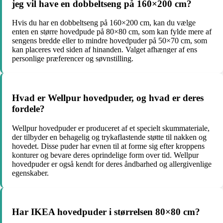
jeg vil have en dobbeltseng på 160×200 cm?
Hvis du har en dobbeltseng på 160×200 cm, kan du vælge
enten en større hovedpude på 80×80 cm, som kan fylde mere af
sengens bredde eller to mindre hovedpuder på 50×70 cm, som
kan placeres ved siden af hinanden. Valget afhænger af ens
personlige præferencer og søvnstilling.
Hvad er Wellpur hovedpuder, og hvad er deres
fordele?
Wellpur hovedpuder er produceret af et specielt skummateriale,
der tilbyder en behagelig og trykaflastende støtte til nakken og
hovedet. Disse puder har evnen til at forme sig efter kroppens
konturer og bevare deres oprindelige form over tid. Wellpur
hovedpuder er også kendt for deres åndbarhed og allergivenlige
egenskaber.
Har IKEA hovedpuder i størrelsen 80×80 cm?