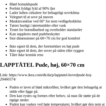
Blød bomuldspude
Perfekt fyldigt fyld af 90% fjer
Lader luften cirkulere for behageligt soveklima
Velegnet til at sove på maven
Maskinvaskbar ved 60° for nem vedligeholdelse
Tørrer hurtigt i tørretumbler efter vask
Testet for brændbarhed og overholder standarder
Kan suppleres med pudebeskytter
Stor dimensioner på 60×70 cm for god komfort
Ikke egnet til dem, der foretrækker en høj pude
Ikke egnet til dem, der sover på siden eller ryggen
Tåler ikke kemisk rens
LAPPTÅTEL Pude, høj, 60×70 cm
Link:
https://www.ikea.com/dk/da/p/lapptatel-hovedpude-hoj-
20460374/
Puden er lavet af blød mikrofiber, hvilket gør den behagelig at
sidde eller ligge på.
Den kan rystes og formes efter behov, så man får støtte på de
rigtige steder.
Puden kan vaskes ved høje temperaturer, hvilket gør den nem at