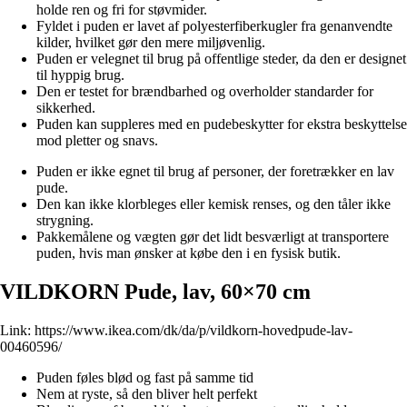
holde ren og fri for støvmider.
Fyldet i puden er lavet af polyesterfiberkugler fra genanvendte
kilder, hvilket gør den mere miljøvenlig.
Puden er velegnet til brug på offentlige steder, da den er designet
til hyppig brug.
Den er testet for brændbarhed og overholder standarder for
sikkerhed.
Puden kan suppleres med en pudebeskytter for ekstra beskyttelse
mod pletter og snavs.
Puden er ikke egnet til brug af personer, der foretrækker en lav
pude.
Den kan ikke klorbleges eller kemisk renses, og den tåler ikke
strygning.
Pakkemålene og vægten gør det lidt besværligt at transportere
puden, hvis man ønsker at købe den i en fysisk butik.
VILDKORN Pude, lav, 60×70 cm
Link:
https://www.ikea.com/dk/da/p/vildkorn-hovedpude-lav-
00460596/
Puden føles blød og fast på samme tid
Nem at ryste, så den bliver helt perfekt