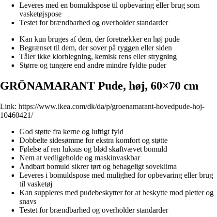
Leveres med en bomuldspose til opbevaring eller brug som
vasketøjspose
Testet for brændbarhed og overholder standarder
Kan kun bruges af dem, der foretrækker en høj pude
Begrænset til dem, der sover på ryggen eller siden
Tåler ikke klorblegning, kemisk rens eller strygning
Større og tungere end andre mindre fyldte puder
GRÖNAMARANT Pude, høj, 60×70 cm
Link:
https://www.ikea.com/dk/da/p/groenamarant-hovedpude-hoj-
10460421/
God støtte fra kerne og luftigt fyld
Dobbelte sidesømme for ekstra komfort og støtte
Følelse af ren luksus og blød skaftvævet bomuld
Nem at vedligeholde og maskinvaskbar
Åndbart bomuld sikrer tørt og behageligt soveklima
Leveres i bomuldspose med mulighed for opbevaring eller brug
til vasketøj
Kan suppleres med pudebeskytter for at beskytte mod pletter og
snavs
Testet for brændbarhed og overholder standarder