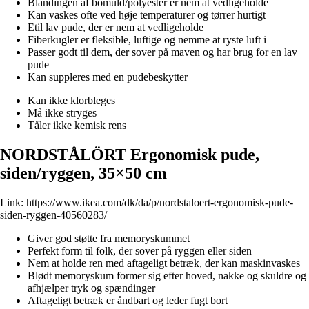
Blandingen af bomuld/polyester er nem at vedligeholde
Kan vaskes ofte ved høje temperaturer og tørrer hurtigt
Etil lav pude, der er nem at vedligeholde
Fiberkugler er fleksible, luftige og nemme at ryste luft i
Passer godt til dem, der sover på maven og har brug for en lav
pude
Kan suppleres med en pudebeskytter
Kan ikke klorbleges
Må ikke stryges
Tåler ikke kemisk rens
NORDSTÅLÖRT Ergonomisk pude,
siden/ryggen, 35×50 cm
Link:
https://www.ikea.com/dk/da/p/nordstaloert-ergonomisk-pude-
siden-ryggen-40560283/
Giver god støtte fra memoryskummet
Perfekt form til folk, der sover på ryggen eller siden
Nem at holde ren med aftageligt betræk, der kan maskinvaskes
Blødt memoryskum former sig efter hoved, nakke og skuldre og
afhjælper tryk og spændinger
Aftageligt betræk er åndbart og leder fugt bort