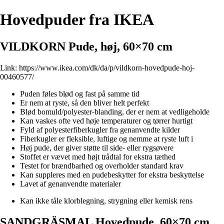
Hovedpuder fra IKEA
VILDKORN Pude, høj, 60×70 cm
Link:
https://www.ikea.com/dk/da/p/vildkorn-hovedpude-hoj-
00460577/
Puden føles blød og fast på samme tid
Er nem at ryste, så den bliver helt perfekt
Blød bomuld/polyester-blanding, der er nem at vedligeholde
Kan vaskes ofte ved høje temperaturer og tørrer hurtigt
Fyld af polyesterfiberkugler fra genanvendte kilder
Fiberkugler er fleksible, luftige og nemme at ryste luft i
Høj pude, der giver støtte til side- eller rygsøvere
Stoffet er vævet med højt trådtal for ekstra tæthed
Testet for brændbarhed og overholder standard krav
Kan suppleres med en pudebeskytter for ekstra beskyttelse
Lavet af genanvendte materialer
Kan ikke tåle klorblegning, strygning eller kemisk rens
SANDGRÄSMAL Hovedpude, 60×70 cm