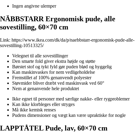
Ingen angivne ulemper
NÄBBSTARR Ergonomisk pude, alle
sovestilling, 60×70 cm
Link:
https://www.ikea.com/dk/da/p/naebbstarr-ergonomisk-pude-alle-
sovestilling-10513325/
Velegnet til alle sovestillinger
Den smarte fold giver ekstra højde og støtte
Børstet stof og tykt fyld gør puden blød og hyggelig
Kan maskinvaskes for nem vedligeholdelse
Fremstillet af 100% genanvendt polyester
Støvmider bliver dræbt ved maskinvask ved 60°
Nem at genanvende hele produktet
Ikke egnet til personer med særlige nakke- eller rygproblemer
Kan ikke klorbleges eller stryges
Må ikke kemisk renses
Pudens dimensioner og vægt kan være upraktiske for nogle
LAPPTÅTEL Pude, lav, 60×70 cm