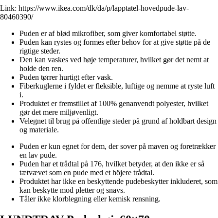
Link:
https://www.ikea.com/dk/da/p/lapptatel-hovedpude-lav-
80460390/
Puden er af blød mikrofiber, som giver komfortabel støtte.
Puden kan rystes og formes efter behov for at give støtte på de
rigtige steder.
Den kan vaskes ved høje temperaturer, hvilket gør det nemt at
holde den ren.
Puden tørrer hurtigt efter vask.
Fiberkuglerne i fyldet er fleksible, luftige og nemme at ryste luft
i.
Produktet er fremstillet af 100% genanvendt polyester, hvilket
gør det mere miljøvenligt.
Velegnet til brug på offentlige steder på grund af holdbart design
og materiale.
Puden er kun egnet for dem, der sover på maven og foretrækker
en lav pude.
Puden har et trådtal på 176, hvilket betyder, at den ikke er så
tætvævet som en pude med et höjere trådtal.
Produktet har ikke en beskyttende pudebeskytter inkluderet, som
kan beskytte mod pletter og snavs.
Tåler ikke klorblegning eller kemisk rensning.