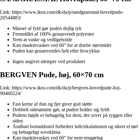
Link:
https://www.ikea.com/dk/da/p/sandgraesmal-hovedpude-
20544883/
Masser af fyld gør puden dejlig tyk
Fremstillet af 100% genanvendt polyester
Nem at vaske og vedligeholde
Kan maskinvaskes ved 60° for at dræbe støvmider
Puden kan genanvendes helt efter livscyklus
Ingen angivet ulemper ved produktet
BERGVEN Pude, høj, 60×70 cm
Link:
https://www.ikea.com/dk/da/p/bergven-hovedpude-hoj-
90460224/
Fast kerne af dun og fjer giver god støtte
Dobbelt sidesømme gør, at puden holder sig fyldt
Pudens højde er behagelig for dem, der sover på ryggen eller
siden
Åndbart bomuldsstof forbedrer luftcirkulationen og sikrer et tørt
og behageligt soveklima
Kan maskinvaskes ved 60° for nem rengøring