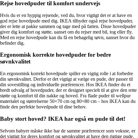
Rejse hovedpuder til komfort undervejs
Hvis du er en hyppig rejsende, ved du, hvor vigtigt det er at have en
god rejse hovedpude med dig. IKEA tilbyder også rejse hovedpuder,
der er lette at pakke sammen og tage med på farten. Disse hovedpuder
giver dig komfort og støtte, uanset om du rejser med bil, tog eller fly.
Med en rejse hovedpude kan du få en behagelig søvn, uanset hvor du
befinder dig.
Ergonomisk korrekte hovedpuder for bedre
søvnkvalitet
En ergonomisk korrekt hovedpude spiller en vigtig rolle i at forbedre
din søvnkvalitet. Derfor er det vigtigt at vælge en pude, der passer til
din sovestilling og individuelle præferencer. Hos IKEA finder du et
bredt udvalg af hovedpuder, der er designet specielt til at give den rette
støtte og komfort til din nakke og hoved. Fra flade puder til wellpur
materialet og størrelserne 50×70 cm og 80×80 cm – hos IKEA kan du
finde den perfekte hovedpude til dine behov.
Baby stort hoved? IKEA har også en pude til det!
Selvom babyer måske ikke har de samme præferencer som voksne, er
det vigtigt for deres komfort og søvnkvalitet at have den rigtige pude.