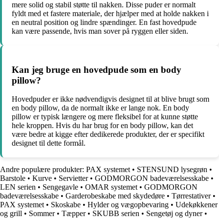
mere solid og stabil støtte til nakken. Disse puder er normalt
fyldt med et fastere materiale, der hjælper med at holde nakken i
en neutral position og lindre spændinger. En fast hovedpude
kan være passende, hvis man sover på ryggen eller siden.
Kan jeg bruge en hovedpude som en body
pillow?
Hovedpuder er ikke nødvendigvis designet til at blive brugt som
en body pillow, da de normalt ikke er lange nok. En body
pillow er typisk længere og mere fleksibel for at kunne støtte
hele kroppen. Hvis du har brug for en body pillow, kan det
være bedre at kigge efter dedikerede produkter, der er specifikt
designet til dette formål.
Andre populære produkter:
PAX systemet
•
STENSUND lysegrøn
•
Barstole
•
Kurve
•
Servietter
•
GODMORGON badeværelsesskabe
•
LEN serien
•
Sengegavle
•
OMAR systemet
•
GODMORGON
badeværelsesskabe
•
Garderobeskabe med skydedøre
•
Tørrestativer
•
PAX systemet
•
Skoskabe
•
Hylder og vægopbevaring
•
Udekøkkener
og grill
•
Sommer
•
Tæpper
•
SKUBB serien
•
Sengetøj og dyner
•