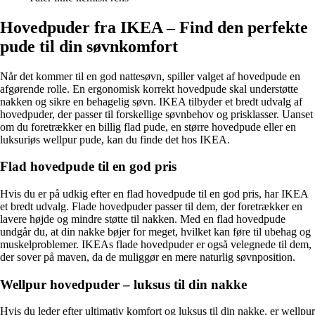
Hovedpuder fra IKEA – Find den perfekte
pude til din søvnkomfort
Når det kommer til en god nattesøvn, spiller valget af hovedpude en
afgørende rolle. En ergonomisk korrekt hovedpude skal understøtte
nakken og sikre en behagelig søvn. IKEA tilbyder et bredt udvalg af
hovedpuder, der passer til forskellige søvnbehov og prisklasser. Uanset
om du foretrækker en billig flad pude, en større hovedpude eller en
luksuriøs wellpur pude, kan du finde det hos IKEA.
Flad hovedpude til en god pris
Hvis du er på udkig efter en flad hovedpude til en god pris, har IKEA
et bredt udvalg. Flade hovedpuder passer til dem, der foretrækker en
lavere højde og mindre støtte til nakken. Med en flad hovedpude
undgår du, at din nakke bøjer for meget, hvilket kan føre til ubehag og
muskelproblemer. IKEAs flade hovedpuder er også velegnede til dem,
der sover på maven, da de muliggør en mere naturlig søvnposition.
Wellpur hovedpuder – luksus til din nakke
Hvis du leder efter ultimativ komfort og luksus til din nakke, er wellpur