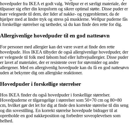
hovedpuder fra IKEA et godt valg. Wellpur er et særligt materiale, der
tilpasser sig efter din kropsform og sikrer optimal støtte. Disse puder er
især velegnede til dem, der lider af nakke- og rygproblemer, da de
hjælper med at lindre tryk og stress på musklerne. Wellpur puderne fås
i forskellige størrelser og tætheder, så du kan finde den rette for dig.
Allergivenlige hovedpuder til en god nattesøvn
For personer med allergier kan det være svært at finde den rette
hovedpude. Hos IKEA tilbyder de også allergivenlige hovedpuder, der
er velegnede til folk med følsom hud eller luftvejsallergier. Disse puder
er lavet af materialer, der er resistente over for støvmider og andre
allergener. Med en allergivenlig hovedpude kan du få en god nattesøvn
uden at bekymre dig om allergiske reaktioner.
Hovedpuder i forskellige størrelser
Hos IKEA finder du også hovedpuder i forskellige størrelser.
Hovedpuderne er tilgængelige i størrelser som 50×70 cm og 80×80
cm, hvilket gør det let for dig at finde den korrekte størrelse til din seng
og din sovestilling. En korrekt størrelse hovedpude bidrager til at
opretholde en god nakkeposition og forbedrer soveoplevelsen som
helhed.