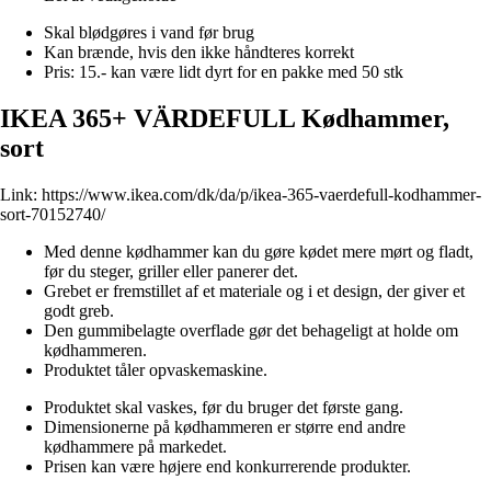
Skal blødgøres i vand før brug
Kan brænde, hvis den ikke håndteres korrekt
Pris: 15.- kan være lidt dyrt for en pakke med 50 stk
IKEA 365+ VÄRDEFULL Kødhammer,
sort
Link:
https://www.ikea.com/dk/da/p/ikea-365-vaerdefull-kodhammer-
sort-70152740/
Med denne kødhammer kan du gøre kødet mere mørt og fladt,
før du steger, griller eller panerer det.
Grebet er fremstillet af et materiale og i et design, der giver et
godt greb.
Den gummibelagte overflade gør det behageligt at holde om
kødhammeren.
Produktet tåler opvaskemaskine.
Produktet skal vaskes, før du bruger det første gang.
Dimensionerne på kødhammeren er større end andre
kødhammere på markedet.
Prisen kan være højere end konkurrerende produkter.