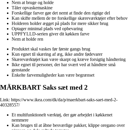
Nem at bruge og holde
Tåler opvaskemaskine
Forskellige farver gør det nemt at finde den rigtige del
Kan skifte mellem de tre forskellige skæreværktøjer efter behov
Holderen holder ægget på plads for mere sikker brug
Optager minimal plads ved opbevaring
UPPFYLLD-serien giver dit køkken farve
Nem at holde ren
Produktet skal vaskes før første gangs brug
Kun egnet til skæring af æg, ikke andre fødevarer
Skæreværktøjet kan være skarpt og kræve forsigtig håndtering
Ikke egnet til personer, der har svært ved at håndtere små
genstande
Enkelte farvemuligheder kan være begrænset
MÄRKBART Saks sæt med 2
Link:
https://www.ikea.com/dk/da/p/maerkbart-saks-saet-med-2-
40328557/
Et multifunktionelt værktøj, der gør arbejdet i køkkenet
nemmere
Kan bruges til at åbne besværlige pakker, klippe oregano over