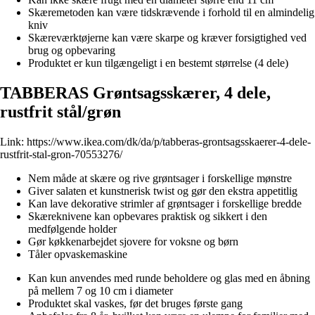
Skæremetoden kan være tidskrævende i forhold til en almindelig
kniv
Skæreværktøjerne kan være skarpe og kræver forsigtighed ved
brug og opbevaring
Produktet er kun tilgængeligt i en bestemt størrelse (4 dele)
TABBERAS Grøntsagsskærer, 4 dele,
rustfrit stål/grøn
Link:
https://www.ikea.com/dk/da/p/tabberas-grontsagsskaerer-4-dele-
rustfrit-stal-gron-70553276/
Nem måde at skære og rive grøntsager i forskellige mønstre
Giver salaten et kunstnerisk twist og gør den ekstra appetitlig
Kan lave dekorative strimler af grøntsager i forskellige bredde
Skæreknivene kan opbevares praktisk og sikkert i den
medfølgende holder
Gør køkkenarbejdet sjovere for voksne og børn
Tåler opvaskemaskine
Kan kun anvendes med runde beholdere og glas med en åbning
på mellem 7 og 10 cm i diameter
Produktet skal vaskes, før det bruges første gang