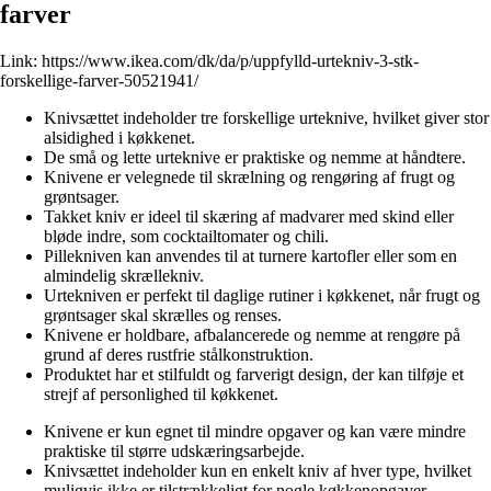
farver
Link:
https://www.ikea.com/dk/da/p/uppfylld-urtekniv-3-stk-
forskellige-farver-50521941/
Knivsættet indeholder tre forskellige urteknive, hvilket giver stor
alsidighed i køkkenet.
De små og lette urteknive er praktiske og nemme at håndtere.
Knivene er velegnede til skrælning og rengøring af frugt og
grøntsager.
Takket kniv er ideel til skæring af madvarer med skind eller
bløde indre, som cocktailtomater og chili.
Pillekniven kan anvendes til at turnere kartofler eller som en
almindelig skrællekniv.
Urtekniven er perfekt til daglige rutiner i køkkenet, når frugt og
grøntsager skal skrælles og renses.
Knivene er holdbare, afbalancerede og nemme at rengøre på
grund af deres rustfrie stålkonstruktion.
Produktet har et stilfuldt og farverigt design, der kan tilføje et
strejf af personlighed til køkkenet.
Knivene er kun egnet til mindre opgaver og kan være mindre
praktiske til større udskæringsarbejde.
Knivsættet indeholder kun en enkelt kniv af hver type, hvilket
muligvis ikke er tilstrækkeligt for nogle køkkenopgaver.