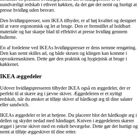
uundværligt redskab i ethvert køkken, da det gør det nemt og hurtigt at
presse hvidløg uden besvær.
Den hvidløgspresser, som IKEA tilbyder, er af høj kvalitet og designet
til at være ergonomisk og let at bruge. Den er fremstillet af holdbart
materiale og har skarpe blad til effektivt at presse hvidløg gennem
hullerne.
En af fordelene ved IKEAs hvidløgspresser er dens nemme rengøring.
Den kan nemt skilles ad, og både skruen og klingen kan komme i
opvaskemaskinen. Dette gør den praktisk og hygiejnisk at bruge i
køkkenet.
IKEA æggedeler
Udover hvidløgspresseren tilbyder IKEA også en æggedeler, der er
perfekt til at skære æg i jævne skiver. Æggedeleren er et nyttigt
redskab, når du ønsker at tilføje skiver af hårdkogt æg til dine salater
eller sandwich.
IKEAs æggedeler er let at betjene. Du placerer blot det hårdkogte æg i
dellen og skyder nedad med håndtaget. Kniven i æggedeleren skærer
ægget i jævne skiver med en enkelt bevægelse. Dette gør det hurtigt og
nemt at tilføje æggeskiver til dine retter.