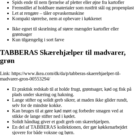
Spids ende til nem fjernelse af pletter eller øjne fra kartofler
Fremstillet af holdbare materialer som rustfrit stål og propenplast
Let at rengøre – tåler opvaskemaskine
Kompakt størrelse, nem at opbevare i køkkenet
Ikke egnet til skrælning af større mængder kartofler eller
grøntsager
Kun tilgængelig i sort farve
TABBERAS Skærehjælper til madvarer,
grøn
Link:
https://www.ikea.com/dk/da/p/tabberas-skaerehjaelper-til-
madvarer-gron-00553294/
Et praktisk redskab til at holde frugt, grøntsager, kød og fisk på
plads under skæring og hakning.
Lange stifter og solidt greb sikrer, at maden ikke glider rundt,
selv for de mindste kokke.
Kan bruges til at gøre kød mørt og forbedre smagen ved at
stikke de lange stifter ned i kødet.
Solidt håndtag giver et godt greb om skærehjælpen.
En del af TABBERAS kollektionen, der gør køkkenarbejdet
sjovere for både voksne og børn.