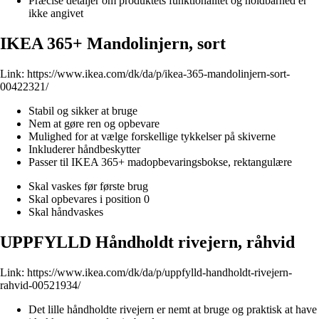
Præcise detaljer om produktets funktionalitet og holdbarhed er
ikke angivet
IKEA 365+ Mandolinjern, sort
Link:
https://www.ikea.com/dk/da/p/ikea-365-mandolinjern-sort-
00422321/
Stabil og sikker at bruge
Nem at gøre ren og opbevare
Mulighed for at vælge forskellige tykkelser på skiverne
Inkluderer håndbeskytter
Passer til IKEA 365+ madopbevaringsbokse, rektangulære
Skal vaskes før første brug
Skal opbevares i position 0
Skal håndvaskes
UPPFYLLD Håndholdt rivejern, råhvid
Link:
https://www.ikea.com/dk/da/p/uppfylld-handholdt-rivejern-
rahvid-00521934/
Det lille håndholdte rivejern er nemt at bruge og praktisk at have