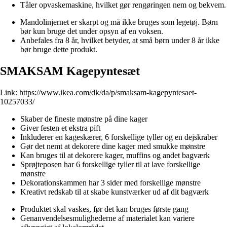
Tåler opvaskemaskine, hvilket gør rengøringen nem og bekvem.
Mandolinjernet er skarpt og må ikke bruges som legetøj. Børn
bør kun bruge det under opsyn af en voksen.
Anbefales fra 8 år, hvilket betyder, at små børn under 8 år ikke
bør bruge dette produkt.
SMAKSAM Kagepyntesæt
Link:
https://www.ikea.com/dk/da/p/smaksam-kagepyntesaet-
10257033/
Skaber de fineste mønstre på dine kager
Giver festen et ekstra pift
Inkluderer en kageskærer, 6 forskellige tyller og en dejskraber
Gør det nemt at dekorere dine kager med smukke mønstre
Kan bruges til at dekorere kager, muffins og andet bagværk
Sprøjteposen har 6 forskellige tyller til at lave forskellige
mønstre
Dekorationskammen har 3 sider med forskellige mønstre
Kreativt redskab til at skabe kunstværker ud af dit bagværk
Produktet skal vaskes, før det kan bruges første gang
Genanvendelsesmulighederne af materialet kan variere