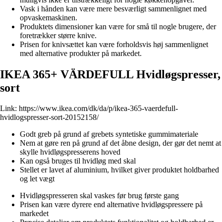
Vask i hånden kan være mere besværligt sammenlignet med
opvaskemaskinen.
Produktets dimensioner kan være for små til nogle brugere, der
foretrækker større knive.
Prisen for knivsættet kan være forholdsvis høj sammenlignet
med alternative produkter på markedet.
IKEA 365+ VÄRDEFULL Hvidløgspresser,
sort
Link:
https://www.ikea.com/dk/da/p/ikea-365-vaerdefull-
hvidlogspresser-sort-20152158/
Godt greb på grund af grebets syntetiske gummimateriale
Nem at gøre ren på grund af det åbne design, der gør det nemt at
skylle hvidløgspresserens hoved
Kan også bruges til hvidløg med skal
Stellet er lavet af aluminium, hvilket giver produktet holdbarhed
og let vægt
Hvidløgspresseren skal vaskes før brug første gang
Prisen kan være dyrere end alternative hvidløgspressere på
markedet