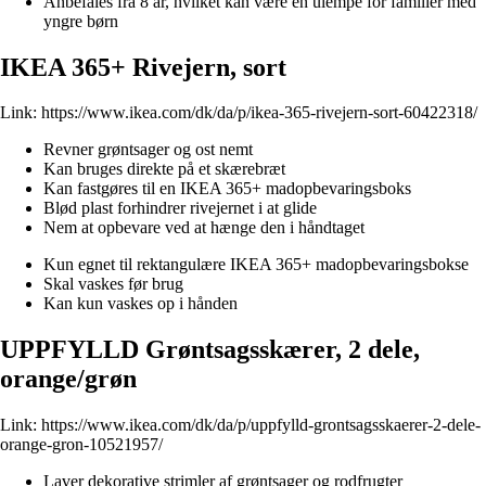
Anbefales fra 8 år, hvilket kan være en ulempe for familier med
yngre børn
IKEA 365+ Rivejern, sort
Link:
https://www.ikea.com/dk/da/p/ikea-365-rivejern-sort-60422318/
Revner grøntsager og ost nemt
Kan bruges direkte på et skærebræt
Kan fastgøres til en IKEA 365+ madopbevaringsboks
Blød plast forhindrer rivejernet i at glide
Nem at opbevare ved at hænge den i håndtaget
Kun egnet til rektangulære IKEA 365+ madopbevaringsbokse
Skal vaskes før brug
Kan kun vaskes op i hånden
UPPFYLLD Grøntsagsskærer, 2 dele,
orange/grøn
Link:
https://www.ikea.com/dk/da/p/uppfylld-grontsagsskaerer-2-dele-
orange-gron-10521957/
Laver dekorative strimler af grøntsager og rodfrugter