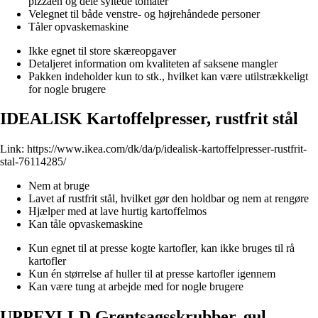
pizzaen og dele syltede tomater
Velegnet til både venstre- og højrehåndede personer
Tåler opvaskemaskine
Ikke egnet til store skæreopgaver
Detaljeret information om kvaliteten af ​​saksene mangler
Pakken indeholder kun to stk., hvilket kan være utilstrækkeligt
for nogle brugere
IDEALISK Kartoffelpresser, rustfrit stål
Link:
https://www.ikea.com/dk/da/p/idealisk-kartoffelpresser-rustfrit-
stal-76114285/
Nem at bruge
Lavet af rustfrit stål, hvilket gør den holdbar og nem at rengøre
Hjælper med at lave hurtig kartoffelmos
Kan tåle opvaskemaskine
Kun egnet til at presse kogte kartofler, kan ikke bruges til rå
kartofler
Kun én størrelse af huller til at presse kartofler igennem
Kan være tung at arbejde med for nogle brugere
UPPFYLLD Grøntsagsskrubber, gul