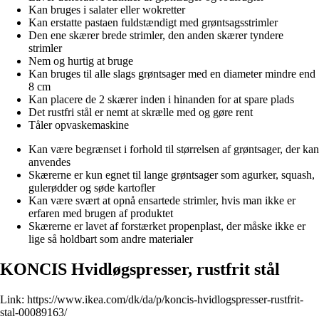
Kan bruges i salater eller wokretter
Kan erstatte pastaen fuldstændigt med grøntsagsstrimler
Den ene skærer brede strimler, den anden skærer tyndere
strimler
Nem og hurtig at bruge
Kan bruges til alle slags grøntsager med en diameter mindre end
8 cm
Kan placere de 2 skærer inden i hinanden for at spare plads
Det rustfri stål er nemt at skrælle med og gøre rent
Tåler opvaskemaskine
Kan være begrænset i forhold til størrelsen af grøntsager, der kan
anvendes
Skærerne er kun egnet til lange grøntsager som agurker, squash,
gulerødder og søde kartofler
Kan være svært at opnå ensartede strimler, hvis man ikke er
erfaren med brugen af produktet
Skærerne er lavet af forstærket propenplast, der måske ikke er
lige så holdbart som andre materialer
KONCIS Hvidløgspresser, rustfrit stål
Link:
https://www.ikea.com/dk/da/p/koncis-hvidlogspresser-rustfrit-
stal-00089163/