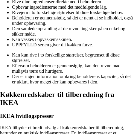
Rive dine ingredienser direkte ned i beholderen.
Opbevar ingredienserne med det medfølgende låg.
Rivejern i to forskellige størrelser til dine forskellige behov.
Beholderen er gennemsigtig, så det er nemt at se indholdet, også
under opbevaring.
Den samlede opsamling af de revne ting sker på en enkel og
sikker måde.
Kan vaskes i opvaskemaskinen.
UPPFYLLD serien giver dit køkken farve.
Kan kun rive i to forskellige størrelser, begrænset til disse
størrelser.
Eftersom beholderen er gennemsigtig, kan den revne mad
muligvis tørre ud hurtigere.
Der er ingen information omkring beholderens kapacitet, så det
er uklart, hvor meget der kan opbevares i den.
Køkkenredskaber til tilberedning fra
IKEA
IKEA hvidløgspresser
IKEA tilbyder et bredt udvalg af køkkenredskaber til tilberedning,
herunder en praktisk hvidløgspresser. En hvidløgspresser er et