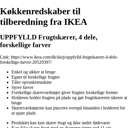
Køkkenredskaber til
tilberedning fra IKEA
UPPFYLLD Frugtskærer, 4 dele,
forskellige farver
Link:
https://www.ikea.com/dk/da/p/uppfylld-frugtskaerer-4-dele-
forskellige-farver-20529397/
Enkel og sikker at bruge
Egnet til forskellige frugter
Tåler opvaskemaskine
Sjove farver
Forskellige skæreværktøjer giver frugten forskellige former
Holderen holder frugten på plads og gør frugtskæreren sikrere at
bruge
Skæreværktøjerne kan placeres ovenpå hinanden i holderen for
at spare plads
Produktet kan kun skære frugt og ikke andre fødevarer
Kan ikke skære frugt med en diameter større end 11 cm