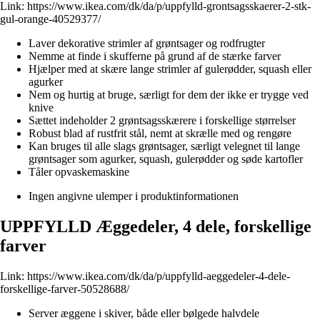
Link:
https://www.ikea.com/dk/da/p/uppfylld-grontsagsskaerer-2-stk-
gul-orange-40529377/
Laver dekorative strimler af grøntsager og rodfrugter
Nemme at finde i skufferne på grund af de stærke farver
Hjælper med at skære lange strimler af gulerødder, squash eller
agurker
Nem og hurtig at bruge, særligt for dem der ikke er trygge ved
knive
Sættet indeholder 2 grøntsagsskærere i forskellige størrelser
Robust blad af rustfrit stål, nemt at skrælle med og rengøre
Kan bruges til alle slags grøntsager, særligt velegnet til lange
grøntsager som agurker, squash, gulerødder og søde kartofler
Tåler opvaskemaskine
Ingen angivne ulemper i produktinformationen
UPPFYLLD Æggedeler, 4 dele, forskellige
farver
Link:
https://www.ikea.com/dk/da/p/uppfylld-aeggedeler-4-dele-
forskellige-farver-50528688/
Server æggene i skiver, både eller bølgede halvdele