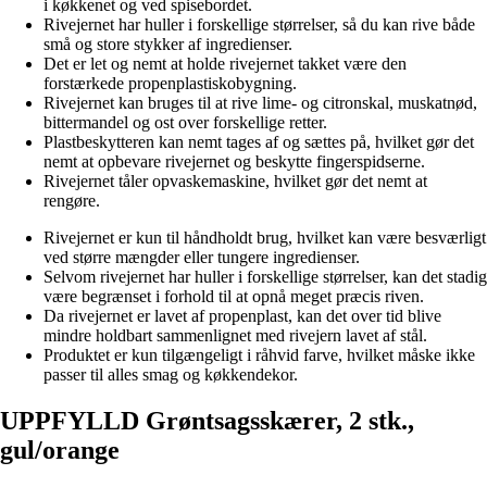
i køkkenet og ved spisebordet.
Rivejernet har huller i forskellige størrelser, så du kan rive både
små og store stykker af ingredienser.
Det er let og nemt at holde rivejernet takket være den
forstærkede propenplastiskobygning.
Rivejernet kan bruges til at rive lime- og citronskal, muskatnød,
bittermandel og ost over forskellige retter.
Plastbeskytteren kan nemt tages af og sættes på, hvilket gør det
nemt at opbevare rivejernet og beskytte fingerspidserne.
Rivejernet tåler opvaskemaskine, hvilket gør det nemt at
rengøre.
Rivejernet er kun til håndholdt brug, hvilket kan være besværligt
ved større mængder eller tungere ingredienser.
Selvom rivejernet har huller i forskellige størrelser, kan det stadig
være begrænset i forhold til at opnå meget præcis riven.
Da rivejernet er lavet af propenplast, kan det over tid blive
mindre holdbart sammenlignet med rivejern lavet af stål.
Produktet er kun tilgængeligt i råhvid farve, hvilket måske ikke
passer til alles smag og køkkendekor.
UPPFYLLD Grøntsagsskærer, 2 stk.,
gul/orange