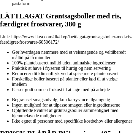
pastaform
LÄTTLAGAT Grøntsagsboller med ris,
færdigret frostvarer, 380 g
Link:
https://www.ikea.com/dk/da/p/laettlagat-grontsagsboller-med-ris-
faerdigret-frostvarer-60506172/
Gør hverdagen nemmere med et velsmagende og veltilberedt
måltid på få minutter
100% plantebaseret måltid uden animalske ingredienser
Praktisk at have i fryseren til hurtig og nem servering
Reducerer dit klimaaftryk ved at spise mere plantebaseret
Forskellige boller baseret på planter eller kød til at vælge
imellem
Passer godt som en frokost til at tage med på arbejde
Begrænset smagsudvalg, kun karrysauce tilgængelig
Ingen mulighed for at tilpasse smagen eller ingredienserne
Opløftende kvalitet af grøntsagsboller sammenlignet med
hjemmelavede muligheder
Ikke egnet til personer med specifikke kostbehov eller allergener