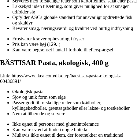
Serveres med forskellige retter som kartoffelmos, salat eller pasta
Laksekød uden tilsætning, som giver mulighed for at smagen
udfolder sig
Opfylder ASCs globale standard for ansvarligt opdrættede fisk
og skaldyr
Bevarer smag, næringsværdi og kvalitet ved hurtig indfrysning
Frostvarer kræver opbevaring i fryser
Pris kan være høj (129.-)
Kan være begrænset i antal i forhold til efterspørgsel
BÄSTISAR Pasta, økologisk, 400 g
Link:
https://www.ikea.com/dk/da/p/baestisar-pasta-okologisk-
60436891/
Økologisk pasta
Sjov og unik form som elge
Passer godt til forskellige retter som kødboller,
kyllingekødboller, grøntsagsboller eller lakse- og torskeboller
Nem at tilberede og servere
Ikke egnet til personer med glutenintolerance
Kan være svært at finde i nogle butikker
Muligvis ikke egnet til dem, der foretrækker en traditionel