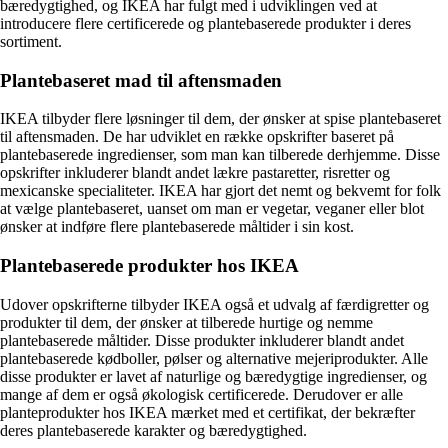
bæredygtighed, og IKEA har fulgt med i udviklingen ved at
introducere flere certificerede og plantebaserede produkter i deres
sortiment.
Plantebaseret mad til aftensmaden
IKEA tilbyder flere løsninger til dem, der ønsker at spise plantebaseret
til aftensmaden. De har udviklet en række opskrifter baseret på
plantebaserede ingredienser, som man kan tilberede derhjemme. Disse
opskrifter inkluderer blandt andet lækre pastaretter, risretter og
mexicanske specialiteter. IKEA har gjort det nemt og bekvemt for folk
at vælge plantebaseret, uanset om man er vegetar, veganer eller blot
ønsker at indføre flere plantebaserede måltider i sin kost.
Plantebaserede produkter hos IKEA
Udover opskrifterne tilbyder IKEA også et udvalg af færdigretter og
produkter til dem, der ønsker at tilberede hurtige og nemme
plantebaserede måltider. Disse produkter inkluderer blandt andet
plantebaserede kødboller, pølser og alternative mejeriprodukter. Alle
disse produkter er lavet af naturlige og bæredygtige ingredienser, og
mange af dem er også økologisk certificerede. Derudover er alle
planteprodukter hos IKEA mærket med et certifikat, der bekræfter
deres plantebaserede karakter og bæredygtighed.