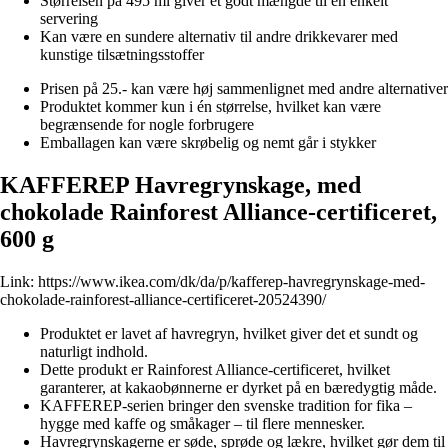
Størrelsen på 495 ml giver et godt mængde til en enkelt
servering
Kan være en sundere alternativ til andre drikkevarer med
kunstige tilsætningsstoffer
Prisen på 25.- kan være høj sammenlignet med andre alternativer
Produktet kommer kun i én størrelse, hvilket kan være
begrænsende for nogle forbrugere
Emballagen kan være skrøbelig og nemt går i stykker
KAFFEREP Havregrynskage, med
chokolade Rainforest Alliance-certificeret,
600 g
Link:
https://www.ikea.com/dk/da/p/kafferep-havregrynskage-med-
chokolade-rainforest-alliance-certificeret-20524390/
Produktet er lavet af havregryn, hvilket giver det et sundt og
naturligt indhold.
Dette produkt er Rainforest Alliance-certificeret, hvilket
garanterer, at kakaobønnerne er dyrket på en bæredygtig måde.
KAFFEREP-serien bringer den svenske tradition for fika –
hygge med kaffe og småkager – til flere mennesker.
Havregrynskagerne er søde, sprøde og lækre, hvilket gør dem til