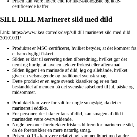
Prisen kan være højere end for ikke-økologiske og ikke-
certificerede kaffer
SILL DILL Marineret sild med dild
Link:
https://www.ikea.com/dk/da/p/sill-dill-marineret-sild-med-dild-
30101031/
Produktet er MSC-certificeret, hvilket betyder, at det kommer fra
et bæredygtigt fiskeri.
Silden er klar til servering uden tilberedning, hvilket gør det
nemt og hurtigt at lave en lækker frokost eller aftensmad.
Silden ligger i en marinade af dild, løg og allehånde, hvilket
giver en velsmagende og traditionel svensk smag.
Dette produkt er en ægte svensk klassiker og er en fast
bestanddel af menuen på det svenske spisebord til jul, påske og
midsommer.
Produktet kan være for salt for nogle smagsløg, da det er
marineret i eddike.
For personer, der ikke er fans af dild, kan smagen af dild i
marinaden være overvældende.
Nogle personer foretrækker friske sild frem for marinerede sild,
da de foretrækker en mere naturlig smag.
Prisen på 19.- kan være relativt høj sammenlignet med andre