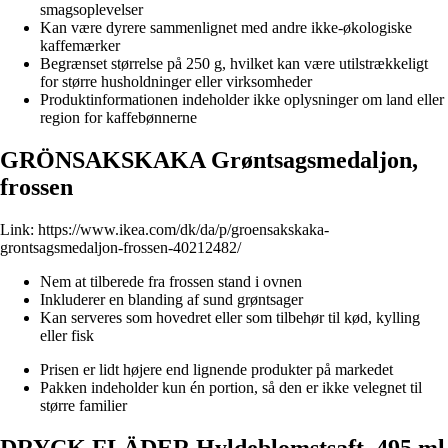
smagsoplevelser
Kan være dyrere sammenlignet med andre ikke-økologiske
kaffemærker
Begrænset størrelse på 250 g, hvilket kan være utilstrækkeligt
for større husholdninger eller virksomheder
Produktinformationen indeholder ikke oplysninger om land eller
region for kaffebønnerne
GRÖNSAKSKAKA Grøntsagsmedaljon,
frossen
Link:
https://www.ikea.com/dk/da/p/groensakskaka-
grontsagsmedaljon-frossen-40212482/
Nem at tilberede fra frossen stand i ovnen
Inkluderer en blanding af sund grøntsager
Kan serveres som hovedret eller som tilbehør til kød, kylling
eller fisk
Prisen er lidt højere end lignende produkter på markedet
Pakken indeholder kun én portion, så den er ikke velegnet til
større familier
DRYCK FLÄDER Hyldeblomstsaft, 495 ml