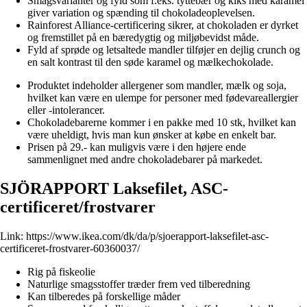
Smagsvarianter og fyld som f.eks. tyttebær og kiks med karamel
giver variation og spænding til chokoladeoplevelsen.
Rainforest Alliance-certificering sikrer, at chokoladen er dyrket
og fremstillet på en bæredygtig og miljøbevidst måde.
Fyld af sprøde og letsaltede mandler tilføjer en dejlig crunch og
en salt kontrast til den søde karamel og mælkechokolade.
Produktet indeholder allergener som mandler, mælk og soja,
hvilket kan være en ulempe for personer med fødevareallergier
eller -intolerancer.
Chokoladebarerne kommer i en pakke med 10 stk, hvilket kan
være uheldigt, hvis man kun ønsker at købe en enkelt bar.
Prisen på 29.- kan muligvis være i den højere ende
sammenlignet med andre chokoladebarer på markedet.
SJÖRAPPORT Laksefilet, ASC-
certificeret/frostvarer
Link:
https://www.ikea.com/dk/da/p/sjoerapport-laksefilet-asc-
certificeret-frostvarer-60360037/
Rig på fiskeolie
Naturlige smagsstoffer træder frem ved tilberedning
Kan tilberedes på forskellige måder