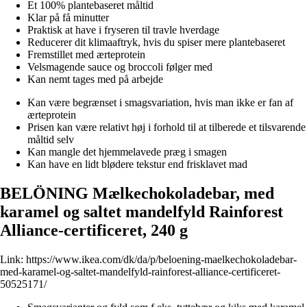
Et 100% plantebaseret måltid
Klar på få minutter
Praktisk at have i fryseren til travle hverdage
Reducerer dit klimaaftryk, hvis du spiser mere plantebaseret
Fremstillet med ærteprotein
Velsmagende sauce og broccoli følger med
Kan nemt tages med på arbejde
Kan være begrænset i smagsvariation, hvis man ikke er fan af
ærteprotein
Prisen kan være relativt høj i forhold til at tilberede et tilsvarende
måltid selv
Kan mangle det hjemmelavede præg i smagen
Kan have en lidt blødere tekstur end frisklavet mad
BELÖNING Mælkechokoladebar, med
karamel og saltet mandelfyld Rainforest
Alliance-certificeret, 240 g
Link:
https://www.ikea.com/dk/da/p/beloening-maelkechokoladebar-
med-karamel-og-saltet-mandelfyld-rainforest-alliance-certificeret-
50525171/