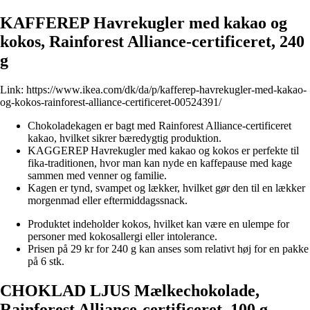
KAFFEREP Havrekugler med kakao og
kokos, Rainforest Alliance-certificeret, 240
g
Link:
https://www.ikea.com/dk/da/p/kafferep-havrekugler-med-kakao-
og-kokos-rainforest-alliance-certificeret-00524391/
Chokoladekagen er bagt med Rainforest Alliance-certificeret
kakao, hvilket sikrer bæredygtig produktion.
KAGGEREP Havrekugler med kakao og kokos er perfekte til
fika-traditionen, hvor man kan nyde en kaffepause med kage
sammen med venner og familie.
Kagen er tynd, svampet og lækker, hvilket gør den til en lækker
morgenmad eller eftermiddagssnack.
Produktet indeholder kokos, hvilket kan være en ulempe for
personer med kokosallergi eller intolerance.
Prisen på 29 kr for 240 g kan anses som relativt høj for en pakke
på 6 stk.
CHOKLAD LJUS Mælkechokolade,
Rainforest Alliance-certificeret, 100 g