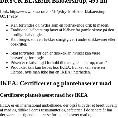
DRYCK BLÅBÄR Blåbærsirup, 495 ml
Link:
https://www.ikea.com/dk/da/p/dryck-blabaer-blabaersirup-
60514916/
Kan fortyndes og nydes som en forfriskende drik til maden.
Traditionel blåbærsirup lavet af blåbær fra gamle skove på den
nordlige halvkugle.
Kan bruges som en lækker smagsgiver i andre drikkevarer eller
opskrifter.
Skal fortyndes, før den er drikkeklar, hvilket kan være
besværligt for nogle.
Prisen er relativt høj i forhold til mængden af sirup, man får.
Produktet kan kun købes hos IKEA, hvilket kan være en
ulempe, hvis man ikke har en IKEA i nærheden.
IKEA: Certificeret og plantebaseret mad
Certificeret plantebaseret mad hos IKEA
IKEA er en international møbelkæde, der også tilbyder et bredt udvalg
af mad og drikke i deres restauranter og cafeterier. I de senere år har
der været en stigende interesse for plantebaseret mad og