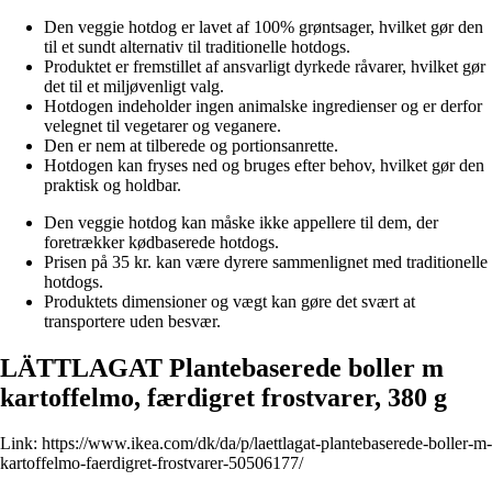
Den veggie hotdog er lavet af 100% grøntsager, hvilket gør den
til et sundt alternativ til traditionelle hotdogs.
Produktet er fremstillet af ansvarligt dyrkede råvarer, hvilket gør
det til et miljøvenligt valg.
Hotdogen indeholder ingen animalske ingredienser og er derfor
velegnet til vegetarer og veganere.
Den er nem at tilberede og portionsanrette.
Hotdogen kan fryses ned og bruges efter behov, hvilket gør den
praktisk og holdbar.
Den veggie hotdog kan måske ikke appellere til dem, der
foretrækker kødbaserede hotdogs.
Prisen på 35 kr. kan være dyrere sammenlignet med traditionelle
hotdogs.
Produktets dimensioner og vægt kan gøre det svært at
transportere uden besvær.
LÄTTLAGAT Plantebaserede boller m
kartoffelmo, færdigret frostvarer, 380 g
Link:
https://www.ikea.com/dk/da/p/laettlagat-plantebaserede-boller-m-
kartoffelmo-faerdigret-frostvarer-50506177/