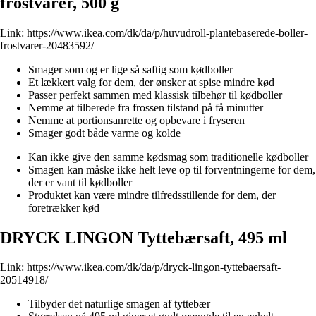
frostvarer, 500 g
Link:
https://www.ikea.com/dk/da/p/huvudroll-plantebaserede-boller-
frostvarer-20483592/
Smager som og er lige så saftig som kødboller
Et lækkert valg for dem, der ønsker at spise mindre kød
Passer perfekt sammen med klassisk tilbehør til kødboller
Nemme at tilberede fra frossen tilstand på få minutter
Nemme at portionsanrette og opbevare i fryseren
Smager godt både varme og kolde
Kan ikke give den samme kødsmag som traditionelle kødboller
Smagen kan måske ikke helt leve op til forventningerne for dem,
der er vant til kødboller
Produktet kan være mindre tilfredsstillende for dem, der
foretrækker kød
DRYCK LINGON Tyttebærsaft, 495 ml
Link:
https://www.ikea.com/dk/da/p/dryck-lingon-tyttebaersaft-
20514918/
Tilbyder det naturlige smagen af tyttebær