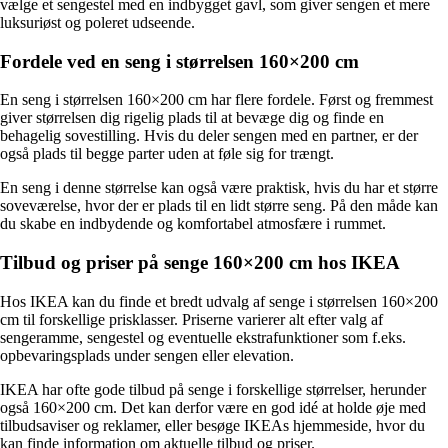
vælge et sengestel med en indbygget gavl, som giver sengen et mere
luksuriøst og poleret udseende.
Fordele ved en seng i størrelsen 160×200 cm
En seng i størrelsen 160×200 cm har flere fordele. Først og fremmest
giver størrelsen dig rigelig plads til at bevæge dig og finde en
behagelig sovestilling. Hvis du deler sengen med en partner, er der
også plads til begge parter uden at føle sig for trængt.
En seng i denne størrelse kan også være praktisk, hvis du har et større
soveværelse, hvor der er plads til en lidt større seng. På den måde kan
du skabe en indbydende og komfortabel atmosfære i rummet.
Tilbud og priser på senge 160×200 cm hos IKEA
Hos IKEA kan du finde et bredt udvalg af senge i størrelsen 160×200
cm til forskellige prisklasser. Priserne varierer alt efter valg af
sengeramme, sengestel og eventuelle ekstrafunktioner som f.eks.
opbevaringsplads under sengen eller elevation.
IKEA har ofte gode tilbud på senge i forskellige størrelser, herunder
også 160×200 cm. Det kan derfor være en god idé at holde øje med
tilbudsaviser og reklamer, eller besøge IKEAs hjemmeside, hvor du
kan finde information om aktuelle tilbud og priser.