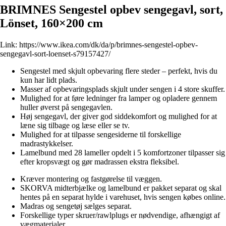
BRIMNES Sengestel opbev sengegavl, sort,
Lönset, 160×200 cm
Link:
https://www.ikea.com/dk/da/p/brimnes-sengestel-opbev-
sengegavl-sort-loenset-s79157427/
Sengestel med skjult opbevaring flere steder – perfekt, hvis du
kun har lidt plads.
Masser af opbevaringsplads skjult under sengen i 4 store skuffer.
Mulighed for at føre ledninger fra lamper og opladere gennem
huller øverst på sengegavlen.
Høj sengegavl, der giver god siddekomfort og mulighed for at
læne sig tilbage og læse eller se tv.
Mulighed for at tilpasse sengesiderne til forskellige
madrastykkelser.
Lamelbund med 28 lameller opdelt i 5 komfortzoner tilpasser sig
efter kropsvægt og gør madrassen ekstra fleksibel.
Kræver montering og fastgørelse til væggen.
SKORVA midterbjælke og lamelbund er pakket separat og skal
hentes på en separat hylde i varehuset, hvis sengen købes online.
Madras og sengetøj sælges separat.
Forskellige typer skruer/rawlplugs er nødvendige, afhængigt af
vægmaterialer.