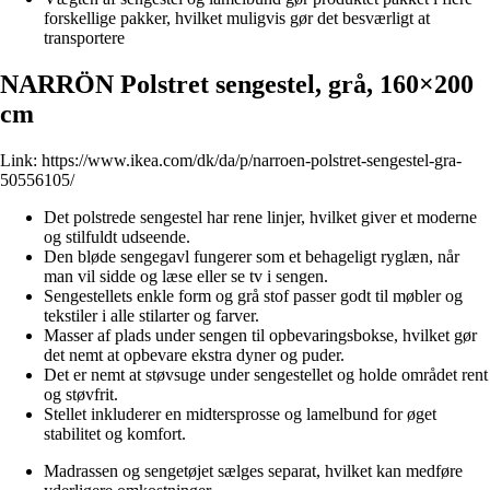
forskellige pakker, hvilket muligvis gør det besværligt at
transportere
NARRÖN Polstret sengestel, grå, 160×200
cm
Link:
https://www.ikea.com/dk/da/p/narroen-polstret-sengestel-gra-
50556105/
Det polstrede sengestel har rene linjer, hvilket giver et moderne
og stilfuldt udseende.
Den bløde sengegavl fungerer som et behageligt ryglæn, når
man vil sidde og læse eller se tv i sengen.
Sengestellets enkle form og grå stof passer godt til møbler og
tekstiler i alle stilarter og farver.
Masser af plads under sengen til opbevaringsbokse, hvilket gør
det nemt at opbevare ekstra dyner og puder.
Det er nemt at støvsuge under sengestellet og holde området rent
og støvfrit.
Stellet inkluderer en midtersprosse og lamelbund for øget
stabilitet og komfort.
Madrassen og sengetøjet sælges separat, hvilket kan medføre