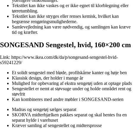
yderligere omkostninger.
Tekstilet kan ikke vaskes og er ikke egnet til klorblegning eller
tørretumbling.
Tekstilet kan ikke stryges eller renses kemisk, hvilket kan
begrænse rengøringsmulighederne.
Samlevejledning kan være nødvendig, og samlingen kan kræve
tid og kræfter.
SONGESAND Sengestel, hvid, 160×200 cm
Link:
https://www.ikea.com/dk/da/p/songesand-sengestel-hvid-
s59241229/
Et solidt sengestel med bløde, profilskårne kanter og høje ben
Klassisk design, der holder i mange år
Mulighed for opbevaring af ekstra sengetøj uden at optage plads
Sengestellet er nemt at støvsuge under og holde området rent og
støvfrit
Kan kombineres med andre møbler i SONGESAND-serien
Madras og sengetøj sælges separat
SKORVA midterbjælken pakkes separat og skal hentes fra en
separat hylde i varehuset
Kræver samling af sengestellet og midtersprosse