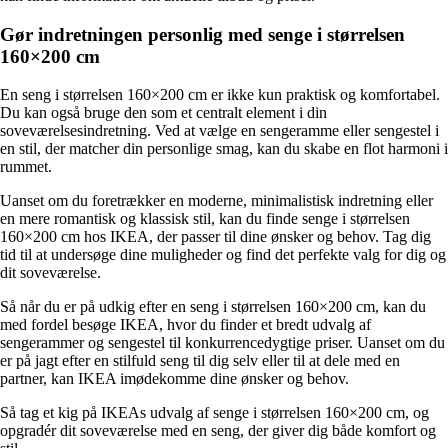
Gør indretningen personlig med senge i størrelsen
160×200 cm
En seng i størrelsen 160×200 cm er ikke kun praktisk og komfortabel.
Du kan også bruge den som et centralt element i din
soveværelsesindretning. Ved at vælge en sengeramme eller sengestel i
en stil, der matcher din personlige smag, kan du skabe en flot harmoni i
rummet.
Uanset om du foretrækker en moderne, minimalistisk indretning eller
en mere romantisk og klassisk stil, kan du finde senge i størrelsen
160×200 cm hos IKEA, der passer til dine ønsker og behov. Tag dig
tid til at undersøge dine muligheder og find det perfekte valg for dig og
dit soveværelse.
Så når du er på udkig efter en seng i størrelsen 160×200 cm, kan du
med fordel besøge IKEA, hvor du finder et bredt udvalg af
sengerammer og sengestel til konkurrencedygtige priser. Uanset om du
er på jagt efter en stilfuld seng til dig selv eller til at dele med en
partner, kan IKEA imødekomme dine ønsker og behov.
Så tag et kig på IKEAs udvalg af senge i størrelsen 160×200 cm, og
opgradér dit soveværelse med en seng, der giver dig både komfort og