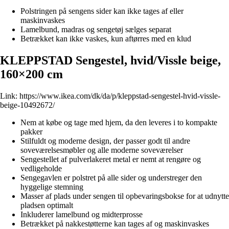
Polstringen på sengens sider kan ikke tages af eller
maskinvaskes
Lamelbund, madras og sengetøj sælges separat
Betrækket kan ikke vaskes, kun aftørres med en klud
KLEPPSTAD Sengestel, hvid/Vissle beige,
160×200 cm
Link:
https://www.ikea.com/dk/da/p/kleppstad-sengestel-hvid-vissle-
beige-10492672/
Nem at købe og tage med hjem, da den leveres i to kompakte
pakker
Stilfuldt og moderne design, der passer godt til andre
soveværelsesmøbler og alle moderne soveværelser
Sengestellet af pulverlakeret metal er nemt at rengøre og
vedligeholde
Sengegavlen er polstret på alle sider og understreger den
hyggelige stemning
Masser af plads under sengen til opbevaringsbokse for at udnytte
pladsen optimalt
Inkluderer lamelbund og midterprosse
Betrækket på nakkestøtterne kan tages af og maskinvaskes