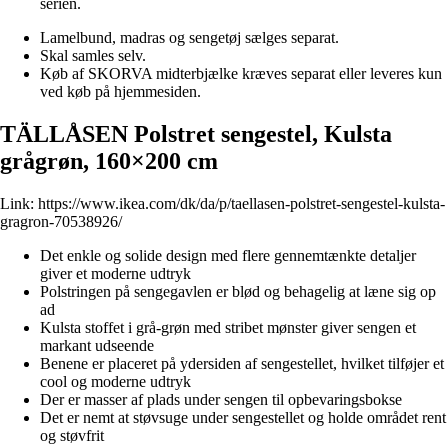
serien.
Lamelbund, madras og sengetøj sælges separat.
Skal samles selv.
Køb af SKORVA midterbjælke kræves separat eller leveres kun
ved køb på hjemmesiden.
TÄLLÅSEN Polstret sengestel, Kulsta
grågrøn, 160×200 cm
Link:
https://www.ikea.com/dk/da/p/taellasen-polstret-sengestel-kulsta-
gragron-70538926/
Det enkle og solide design med flere gennemtænkte detaljer
giver et moderne udtryk
Polstringen på sengegavlen er blød og behagelig at læne sig op
ad
Kulsta stoffet i grå-grøn med stribet mønster giver sengen et
markant udseende
Benene er placeret på ydersiden af sengestellet, hvilket tilføjer et
cool og moderne udtryk
Der er masser af plads under sengen til opbevaringsbokse
Det er nemt at støvsuge under sengestellet og holde området rent
og støvfrit