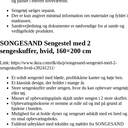
og passer i ethvert soveværelse.
Sengetøj sælges separat.
Der er kun angivet minimal information om materialet og fyldet i
madrassen.
Samlevejledning og dokumenter er nødvendige for at samle og
vedligeholde produktet.
SONGESAND Sengestel med 2
sengeskuffer, hvid, 160×200 cm
Link:
https://www.ikea.com/dk/da/p/songesand-sengestel-med-2-
sengeskuffer-hvid-s39241211/
Et solidt sengestel med bløde, profilskårne kanter og høje ben.
Et klassisk design, der holder i mange år.
Store sengeskuffer under sengen, hvor du kan opbevare sengetøj
eller tøj.
Masser af opbevaringsplads skjult under sengen i 2 store skuffer.
Opbevaringsboksene er nemme at rulle ud og ind på grund af
hjulene i bunden.
Mulighed for at holde dyner og sengesæt adskilt med en bred og
en smal opbevaringsboks.
Fuldend udtrykket med tekstiler og møbler fra SONGESAND