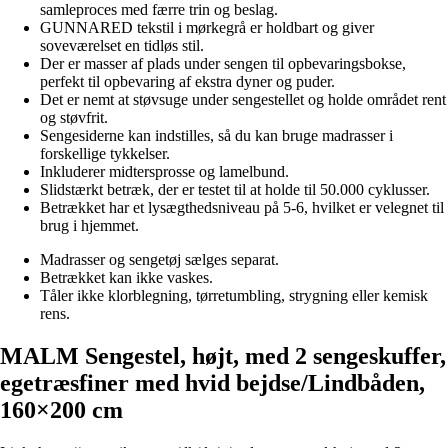
samleproces med færre trin og beslag.
GUNNARED tekstil i mørkegrå er holdbart og giver
soveværelset en tidløs stil.
Der er masser af plads under sengen til opbevaringsbokse,
perfekt til opbevaring af ekstra dyner og puder.
Det er nemt at støvsuge under sengestellet og holde området rent
og støvfrit.
Sengesiderne kan indstilles, så du kan bruge madrasser i
forskellige tykkelser.
Inkluderer midtersprosse og lamelbund.
Slidstærkt betræk, der er testet til at holde til 50.000 cyklusser.
Betrækket har et lysægthedsniveau på 5-6, hvilket er velegnet til
brug i hjemmet.
Madrasser og sengetøj sælges separat.
Betrækket kan ikke vaskes.
Tåler ikke klorblegning, tørretumbling, strygning eller kemisk
rens.
MALM Sengestel, højt, med 2 sengeskuffer,
egetræsfiner med hvid bejdse/Lindbåden,
160×200 cm