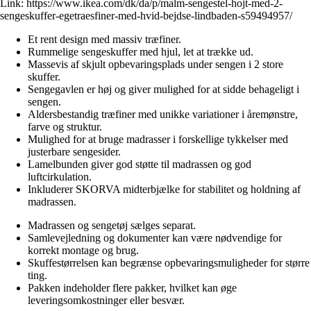
Link:
https://www.ikea.com/dk/da/p/malm-sengestel-hojt-med-2-
sengeskuffer-egetraesfiner-med-hvid-bejdse-lindbaden-s59494957/
Et rent design med massiv træfiner.
Rummelige sengeskuffer med hjul, let at trække ud.
Massevis af skjult opbevaringsplads under sengen i 2 store
skuffer.
Sengegavlen er høj og giver mulighed for at sidde behageligt i
sengen.
Aldersbestandig træfiner med unikke variationer i åremønstre,
farve og struktur.
Mulighed for at bruge madrasser i forskellige tykkelser med
justerbare sengesider.
Lamelbunden giver god støtte til madrassen og god
luftcirkulation.
Inkluderer SKORVA midterbjælke for stabilitet og holdning af
madrassen.
Madrassen og sengetøj sælges separat.
Samlevejledning og dokumenter kan være nødvendige for
korrekt montage og brug.
Skuffestørrelsen kan begrænse opbevaringsmuligheder for større
ting.
Pakken indeholder flere pakker, hvilket kan øge
leveringsomkostninger eller besvær.