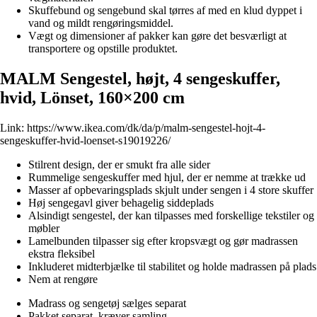
Skuffebund og sengebund skal tørres af med en klud dyppet i
vand og mildt rengøringsmiddel.
Vægt og dimensioner af pakker kan gøre det besværligt at
transportere og opstille produktet.
MALM Sengestel, højt, 4 sengeskuffer,
hvid, Lönset, 160×200 cm
Link:
https://www.ikea.com/dk/da/p/malm-sengestel-hojt-4-
sengeskuffer-hvid-loenset-s19019226/
Stilrent design, der er smukt fra alle sider
Rummelige sengeskuffer med hjul, der er nemme at trække ud
Masser af opbevaringsplads skjult under sengen i 4 store skuffer
Høj sengegavl giver behagelig siddeplads
Alsindigt sengestel, der kan tilpasses med forskellige tekstiler og
møbler
Lamelbunden tilpasser sig efter kropsvægt og gør madrassen
ekstra fleksibel
Inkluderet midterbjælke til stabilitet og holde madrassen på plads
Nem at rengøre
Madrass og sengetøj sælges separat
Pakket separat, kræver samling