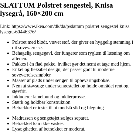
SLATTUM Polstret sengestel, Knisa
lysegrå, 160×200 cm
Link:
https://www.ikea.com/dk/da/p/slattum-polstret-sengestel-knisa-
lysegra-60446376/
Polstret med blødt, vævet stof, der giver en hyggelig stemning i
dit soveværelse.
Behagelig sengegavl, der fungerer som ryglæn til læsning om
aftenen.
Pakkes i én flad pakke, hvilket gør det nemt at tage med hjem.
Enkel og fleksibel design, der passer godt til moderne
soveværelsesmøbler.
Masser af plads under sengen til opbevaringsbokse.
Nem at støvsuge under sengestellet og holde området rent og
støvfrit.
Inkluderer lamelbund og midterprosse.
Stærk og holdbar konstruktion.
Betrækket er testet til at modstå slid og blegning.
Madrassen og sengetøjet sælges separat.
Betrækket kan ikke vaskes.
Lysægtheden af betrækket er moderat.