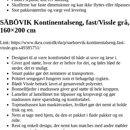
Skufferne har faste dimensioner og kan ikke flyttes eller tilpasses
Stor pakkestørrelse og vægt ved levering
SÄBÖVIK Kontinentalseng, fast/Vissle grå,
160×200 cm
Link:
https://www.ikea.com/dk/da/p/saeboevik-kontinentalseng-fast-
vissle-gra-s49385751/
Designet til at være komfortabel til både at sove og læse i.
Giver god støtte, hvor der er behov for det, og føles blød de
steder, det er muligt.
Smart pakke gør det nemmere at transportere.
Polstret sengegavl fungerer som et behageligt ryglæn.
Blødt Vissle betræk lavet af genanvendt polyester.
Bonnellfjedre i madrassen giver god støtte til hele kroppen.
Lameller af lamellimet træ tilpasser sig kropsvægt og gør
madrassen mere spændstig og komfortabel.
Topmadrassen kan maskinvaskes, hvilket gør det nemt at holde
frisk og ren.
Nem at tage med hjem, da den er pakket i flade pakker og en
rulle.
Rent og enkelt design, der nemt kan matches med andre møbler