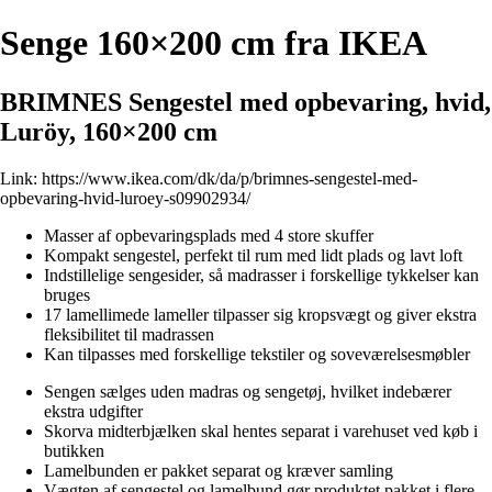
Senge 160×200 cm fra IKEA
BRIMNES Sengestel med opbevaring, hvid,
Luröy, 160×200 cm
Link:
https://www.ikea.com/dk/da/p/brimnes-sengestel-med-
opbevaring-hvid-luroey-s09902934/
Masser af opbevaringsplads med 4 store skuffer
Kompakt sengestel, perfekt til rum med lidt plads og lavt loft
Indstillelige sengesider, så madrasser i forskellige tykkelser kan
bruges
17 lamellimede lameller tilpasser sig kropsvægt og giver ekstra
fleksibilitet til madrassen
Kan tilpasses med forskellige tekstiler og soveværelsesmøbler
Sengen sælges uden madras og sengetøj, hvilket indebærer
ekstra udgifter
Skorva midterbjælken skal hentes separat i varehuset ved køb i
butikken
Lamelbunden er pakket separat og kræver samling
Vægten af sengestel og lamelbund gør produktet pakket i flere