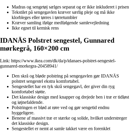
Madras og sengetøj sælges separat og er ikke inkluderet i prisen
Tekstilet på sengegavlen kræver særlig pleje og må ikke
klorbleges eller tørres i tørretumbler
Kræver samling ifølge medfølgende samlevejledning
Ikke egnet til kemisk rens
IDANÄS Polstret sengestel, Gunnared
mørkegrå, 160×200 cm
Link:
https://www.ikea.com/dk/da/p/idanaes-polstret-sengestel-
gunnared-morkegra-20458941/
Den skrå og bløde polstring på sengegavlen gør IDANÄS
polstret sengestel ekstra komfortabel.
Sengestellet har en tyk skrå sengegavl, der giver din ryg
komfortabel støtte.
Det klassiske design med knapper og drejede ben i træ er tidløst
og iøjnefaldende.
Polstringen er blød at røre ved og gør sengetid endnu
hyggeligere.
Benene af massivt træ er stærke og solide, hvilket understreger
det klassiske design.
Sengestellet er nemt at samle takket være en forenklet