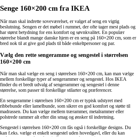
Senge 160×200 cm fra IKEA
Når man skal indrette soveværelset, er valget af seng en vigtig
beslutning. Sengen er det møbel i rummet, der ofte tager mest plads og
har størst betydning for ens komfort og søvnkvalitet. En populær
størrelse blandt mange danske hjem er en seng på 160×200 cm, som er
bred nok til at give god plads til både enkeltpersoner og par.
Vælg den rette sengeramme og sengestel i størrelsen
160×200 cm
Når man skal vælge en seng i størrelsen 160×200 cm, kan man vælge
mellem forskellige typer af sengerammer og sengestel. Hos IKEA
finder du et bredt udvalg af sengerammer og sengestel i denne
størrelse, som passer til forskellige stilarter og præferencer.
En sengeramme i størrelsen 160×200 cm er typisk udstyret med
ribbebunde eller lamelbunde, som sikrer en god komfort og støtte til
madrassen. Du kan vælge mellem trærammer, metalrammer eller
polstrede rammer alt efter din smag og ønsker til indretning.
Sengestel i størrelsen 160×200 cm fås også i forskellige designs. Du
kan f.eks. vælge et enkelt sengestel uden hovedgavl, eller du kan