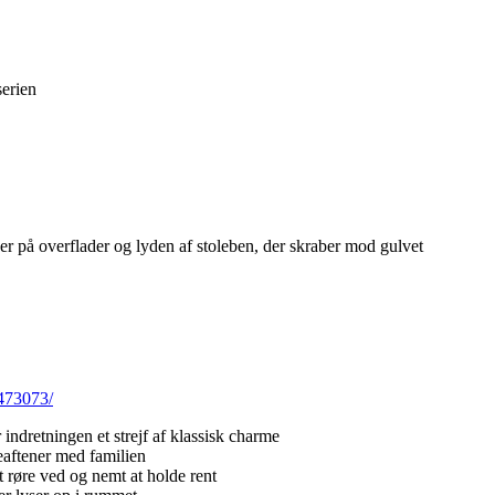
serien
er på overflader og lyden af stoleben, der skraber mod gulvet
0473073/
 indretningen et strejf af klassisk charme
leaftener med familien
t røre ved og nemt at holde rent