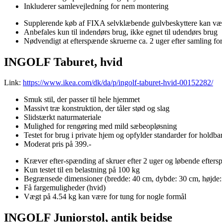
Inkluderer samlevejledning for nem montering
Supplerende køb af FIXA selvklæbende gulvbeskyttere kan være 
Anbefales kun til indendørs brug, ikke egnet til udendørs brug
Nødvendigt at efterspænde skruerne ca. 2 uger efter samling for s
INGOLF Taburet, hvid
Link:
https://www.ikea.com/dk/da/p/ingolf-taburet-hvid-00152282/
Smuk stil, der passer til hele hjemmet
Massivt træ konstruktion, der tåler stød og slag
Slidstærkt naturmateriale
Mulighed for rengøring med mild sæbeopløsning
Testet for brug i private hjem og opfylder standarder for holdb
Moderat pris på 399.-
Kræver efter-spænding af skruer efter 2 uger og løbende efter
Kun testet til en belastning på 100 kg
Begrænsede dimensioner (bredde: 40 cm, dybde: 30 cm, højde:
Få fargemuligheder (hvid)
Vægt på 4.54 kg kan være for tung for nogle formål
INGOLF Juniorstol, antik bejdse