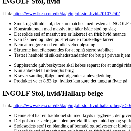
INGOLF Stol, hvid
Link:
https://www.ikea.com/dk/da/p/ingolf-stol-hvid-70103250/
Smuk og stilfuld stol, der kan matches med resten af INGOLF 
Konstruktionen med massivt træ tåler både stød og slag
Det solide stel af massivt træ er lakeret i en frisk hvid nuance
Kan fås med og uden polstret sæde i forskellige farver
Nem at rengøre med en mild sæbeopløsning
Skruerne kan efterspændes for at opnå større stabilitet
Testet i henhold til sikkerhedsstandarder for brug i private hjem
Supplerende gulvbeskyttere skal købes separat for at undgå rids
Kun anbefalet til indendørs brug
Kræver samling ifølge medfølgende samlevejledning
Produktet vejer 8.53 kg, hvilket kan gøre det tungt at flytte på
INGOLF Stol, hvid/Hallarp beige
Link:
https://www.ikea.com/dk/da/p/ingolf-stol-hvid-hallarp-beige-5
Denne stol har en traditionel stil med kryds i ryglænet, der giver
Det polstrede sæde gør stolen perfekt til lange middage og spil
Stolesædets stof i en blanding af bomuld og polyester er blødt a