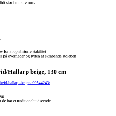
dt stor i mindre rum.
g
for at opnå større stabilitet
r på overflader og lyden af skrabende stoleben
d/Hallarp beige, 130 cm
-hvid-hallarp-beige-s09544243/
ørn
de har et traditionelt udseende