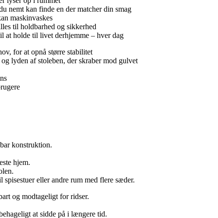
der lyser op i rummet
å du nemt kan finde en der matcher din smag
 kan maskinvaskes
tilles til holdbarhed og sikkerhed
il at holde til livet derhjemme – hver dag
v, for at opnå større stabilitet
 og lyden af stoleben, der skraber mod gulvet
ens
brugere
dbar konstruktion.
leste hjem.
olen.
il spisestuer eller andre rum med flere sæder.
rt og modtageligt for ridser.
behageligt at sidde på i længere tid.