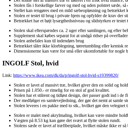
Det solide stel af massivt træ er lakeret i en frisk hvid nuance, 
Stolen fås i forskellige farver og med og uden polstret sæde, s
Stellet kan rengøres med en mild sæbeopløsning og betrækket
Stolen er testet til brug i private hjem og opfylder de krav der s
Betrækket har et højt lysægthedsniveau og slidstyrken er testet t
Stolen skal efterspændes ca. 2 uger efter samlingen, og efter beho
Supplement skal købes separat for at undgå ridser på overflader
Stolen anbefales kun til indendørs brug
Betrækket tåler ikke klorblegning, tørretumbling eller kemisk r
Dimensionerne kan være for små eller ukomfortable for nogle 
INGOLF Stol, hvid
Link:
https://www.ikea.com/dk/da/p/ingolf-stol-hvid-s19399820/
Stolen er lavet af massivt træ, hvilket giver den en solid og hol
Prisen på 1.050.- er rimelig for en stol af god kvalitet.
Stolen har et stilrent og tidløst design, der passer godt ind i de f
Der medfølger en samlevejledning, der gør det nemt at samle st
Stolen leveres i en pakke med to stk., hvilket gør den velegnet t
Stolen er malet med akrylmaling, hvilket kan være mindre holdba
Vægten på 8.53 kg kan gøre det svært at flytte stolen rundt.
Stolens sæde er lavet af træfiberplade, hvilket måske ikke er så 