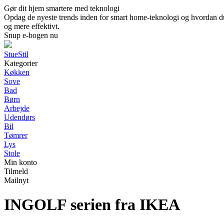
Gør dit hjem smartere med teknologi
Opdag de nyeste trends inden for smart home-teknologi og hvordan du 
og mere effektivt.
Snup e-bogen nu
StueStil
Kategorier
Køkken
Sove
Bad
Børn
Arbejde
Udendørs
Bil
Tømrer
Lys
Stole
Min konto
Tilmeld
Mailnyt
INGOLF serien fra IKEA