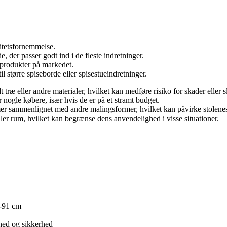
litetsfornemmelse.
, der passer godt ind i de fleste indretninger.
 produkter på markedet.
l større spiseborde eller spisestueindretninger.
træ eller andre materialer, hvilket kan medføre risiko for skader eller sl
nogle købere, især hvis de er på et stramt budget.
r sammenlignet med andre malingsformer, hvilket kan påvirke stolenes 
ler rum, hvilket kan begrænse dens anvendelighed i visse situationer.
1-91 cm
rhed og sikkerhed