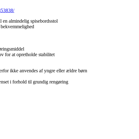
0353838/
til en almindelig spisebordsstol
og bekvemmelighed
gøringsmiddel
 for at opretholde stabilitet
erfor ikke anvendes af yngre eller ældre børn
set i forhold til grundig rengøring