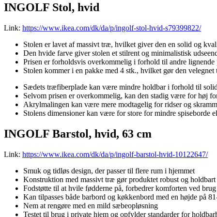
INGOLF Stol, hvid
Link:
https://www.ikea.com/dk/da/p/ingolf-stol-hvid-s79399822/
Stolen er lavet af massivt træ, hvilket giver den en solid og kva
Den hvide farve giver stolen et stilrent og minimalistisk udseende
Prisen er forholdsvis overkommelig i forhold til andre lignende
Stolen kommer i en pakke med 4 stk., hvilket gør den velegnet ti
Sædets træfiberplade kan være mindre holdbar i forhold til solidt 
Selvom prisen er overkommelig, kan den stadig være for høj for 
Akrylmalingen kan være mere modtagelig for ridser og skramme
Stolens dimensioner kan være for store for mindre spiseborde el
INGOLF Barstol, hvid, 63 cm
Link:
https://www.ikea.com/dk/da/p/ingolf-barstol-hvid-10122647/
Smuk og tidløs design, der passer til flere rum i hjemmet
Konstruktion med massivt træ gør produktet robust og holdbart
Fodstøtte til at hvile fødderne på, forbedrer komforten ved brug
Kan tilpasses både barbord og køkkenbord med en højde på 8
Nem at rengøre med en mild sæbeopløsning
Testet til brug i private hjem og opfylder standarder for holdba