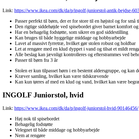
Link:
https://www.ikea.com/dk/da/p/ingolf-juniorstol-antik-bejdse-6
Passer perfekt til børn, der er for store til en højstol og for små 
Den rigtige siddehøjde ved spisebordet giver barnet komfort 
Har en behagelig fodstøtte, som sikrer en god siddestilling
Kan bruges til både hyggelige middage og hobbyarbejde
Lavet af massivt fyrretræ, hvilket gør stolen robust og holdbar
Let at rengøre med en klud dyppet i vand og tilsat et mildt ren
Alle beslag kan jævnligt kontrolleres og efterstrammes ved behov
Passer til børn fra 3 år
Stolen er kun tilpasset børn i en bestemt aldersgruppe, og kan d
Kræver samling, hvilket kan være tidskrævende
Kan kun tørres af med en klud og vand, hvilket kan være begræn
INGOLF Juniorstol, hvid
Link:
https://www.ikea.com/dk/da/p/ingolf-juniorstol-hvid-90146456/
Høj nok til spisebordet
Behagelig fodstøtte
Velegnet til både middage og hobbyarbejde
Nem at rengøre