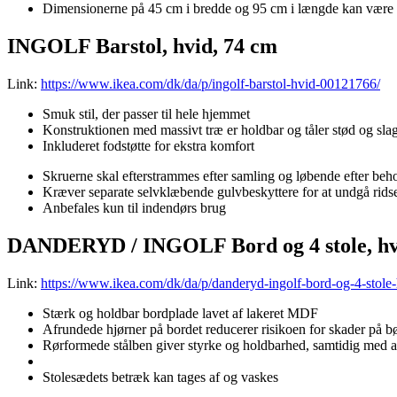
Dimensionerne på 45 cm i bredde og 95 cm i længde kan være li
INGOLF Barstol, hvid, 74 cm
Link:
https://www.ikea.com/dk/da/p/ingolf-barstol-hvid-00121766/
Smuk stil, der passer til hele hjemmet
Konstruktionen med massivt træ er holdbar og tåler stød og sla
Inkluderet fodstøtte for ekstra komfort
Skruerne skal efterstrammes efter samling og løbende efter behov 
Kræver separate selvklæbende gulvbeskyttere for at undgå ridse
Anbefales kun til indendørs brug
DANDERYD / INGOLF Bord og 4 stole, hvi
Link:
https://www.ikea.com/dk/da/p/danderyd-ingolf-bord-og-4-stole
Stærk og holdbar bordplade lavet af lakeret MDF
Afrundede hjørner på bordet reducerer risikoen for skader på b
Rørformede stålben giver styrke og holdbarhed, samtidig med at 
Stolesædets betræk kan tages af og vaskes